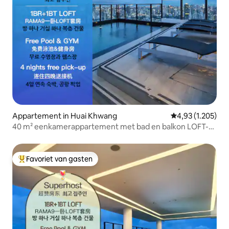
Appartement in Huai Khwang
Gemiddelde beoo
4,93 (1.205)
40 m² eenkamerappartement met bad en balkon LOFT-
D4/3 personen/zwembad op het dak/dichtbij
RCA/dichtbij nachtmarkt/dichtbij tonglor
Favoriet van gasten
Topfavoriet van gasten