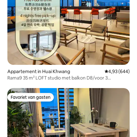
Appartement in Huai Khwang
Gemiddelde beo
4,93 (644)
Rama9 35 m² LOFT studio met balkon D8/voor 3
personen/dakzwembad/dicht bij RCA/dicht bij treinmarkt
's nachts/dicht bij Tonglor
Favoriet van gasten
Favoriet van gasten