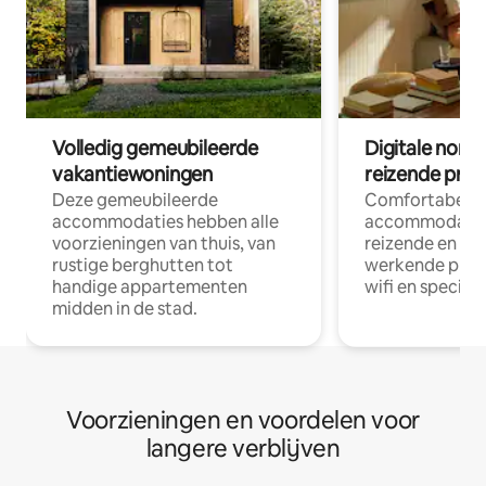
Volledig gemeubileerde
Digitale nom
vakantiewoningen
reizende prof
Deze gemeubileerde
Comfortabele
accommodaties hebben alle
accommodatie
voorzieningen van thuis, van
reizende en op
rustige berghutten tot
werkende profe
handige appartementen
wifi en special
midden in de stad.
Voorzieningen en voordelen voor
langere verblijven