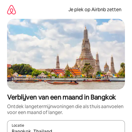
Ga
direct
Je plek op Airbnb zetten
naar
inhoud
Verblijven van een maand in Bangkok
Ontdek langetermijnwoningen die als thuis aanvoelen
voor een maand of langer.
Locatie
Wanneer er resultaten beschikbaar zijn, maak je een keuze met 