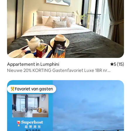
Appartement in Lumphini
Gemiddeld
5 (15)
Nieuwe 20% KORTING Gastenfavoriet Luxe 1BR nr
EmQuartier
Favoriet van gasten
Topfavoriet van gasten