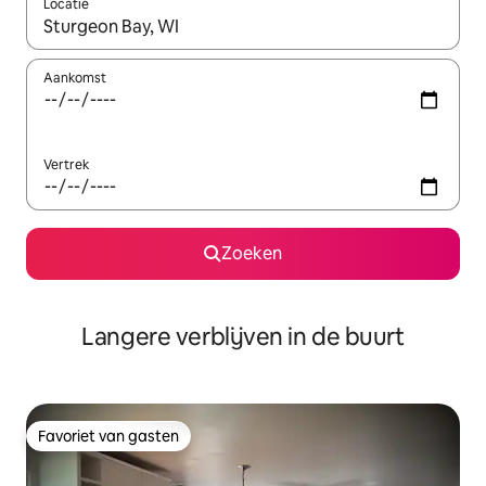
Locatie
Wanneer er resultaten beschikbaar zijn, maak je een keuze met 
Aankomst
Vertrek
Zoeken
Langere verblijven in de buurt
Favoriet van gasten
Favoriet van gasten