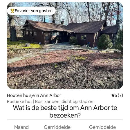
Favoriet van gasten
Topfavoriet van gasten
Houten huisje in Ann Arbor
Gemiddeld
5 (7)
Rustieke hut | Bos, kanoën, dicht bij stadion
Wat is de beste tijd om Ann Arbor te
bezoeken?
Maand
Gemiddelde
Gemiddelde