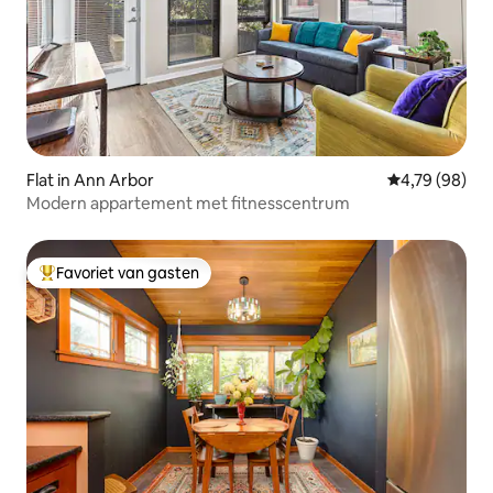
Flat in Ann Arbor
Gemiddelde be
4,79 (98)
Modern appartement met fitnesscentrum
Favoriet van gasten
Topfavoriet van gasten