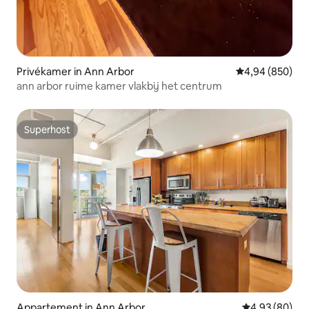
Privékamer in Ann Arbor
Gemiddelde beo
4,94 (850)
ann arbor ruime kamer vlakbij het centrum
Superhost
Superhost
Appartement in Ann Arbor
Gemiddelde be
4,93 (80)