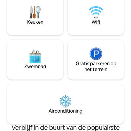
bank rondom. Maa
wandeling naar he
centrum voor een 
van een avondje 
Keuken
Wifi
keuken, een comf
en een prachtige 
Gratis parkeren op
Zwembad
het terrein
Airconditioning
Verblijf in de buurt van de populairste