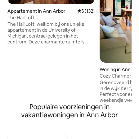
Appartement in Ann Arbor
Gemiddelde beoordeling van 
5 (132)
The Hail Loft
The Hail Loft: welkom bij ons unieke
appartement in de University of
Michigan, centraal gelegen in het
centrum. Deze charmante ruimte is
geschikt voor zeven personen met een
queensize hoofdbed in een kleine zolder
en twee uittrekbare ruimtes. Volledige
keuken, 1 badkamer in Euro-stijl, wifi, sta
Woning in Ann Ar
bureau, eigen wasserette en ruime
Cozy Charmer in 
woonkamer Houd rekening met de
Gerenoveerd huis
steile trap en de afwezigheid van de lift.
in de wijk Kerryt
Ervaar de beste bezienswaardigheden
Perfect voor een l
van de stad en de nabijgelegen UM-
weekendje weg. O
campus. 20 minuten lopen naar het Big
Populaire voorzieningen in
ziekenhuis van de 
House. Gratis parkeren inbegrepen -
Michigan, de U of
Reserveer nu om je plek te beveiligen!
vakantiewoningen in Ann Arbor
parken. Voldoende
4 gasten, waaron
de begane grond e
extra ruimte is om