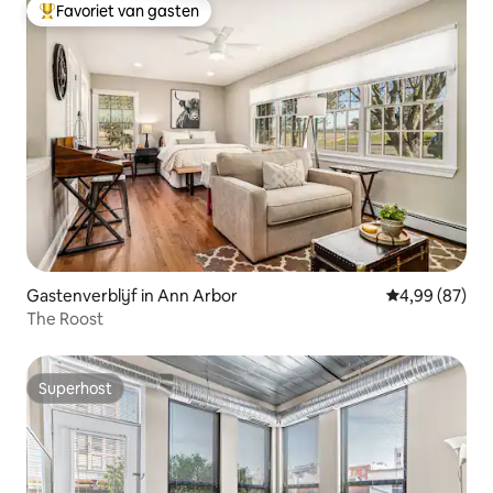
Favoriet van gasten
Topfavoriet van gasten
Gastenverblijf in Ann Arbor
Gemiddelde be
4,99 (87)
The Roost
Superhost
Superhost