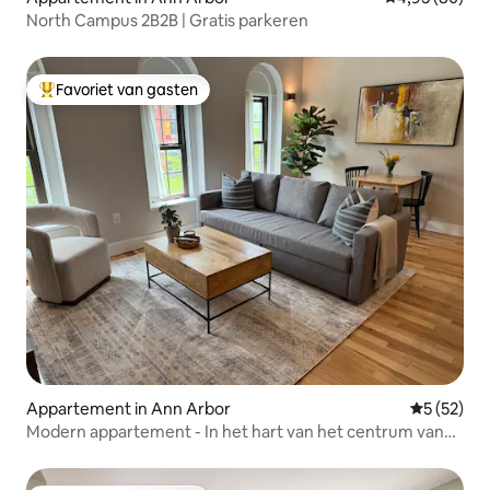
North Campus 2B2B | Gratis parkeren
Favoriet van gasten
Topfavoriet van gasten
Appartement in Ann Arbor
Gemiddelde
5 (52)
Modern appartement - In het hart van het centrum van
Ann Arbor