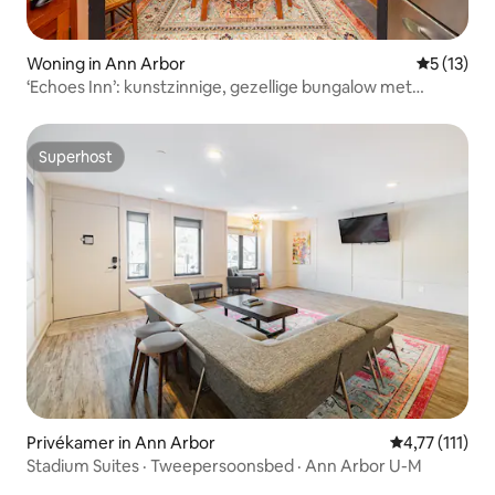
Woning in Ann Arbor
Gemiddeld
5 (13)
‘Echoes Inn’: kunstzinnige, gezellige bungalow met
enorme omheinde tuin
Superhost
Superhost
Privékamer in Ann Arbor
Gemiddelde be
4,77 (111)
Stadium Suites · Tweepersoonsbed · Ann Arbor U-M