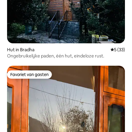
Hut in Bradha
Gemiddelde
5 (33)
Ongebruikelijke paden, één hut, eindeloze rust.
Favoriet van gasten
Favoriet van gasten