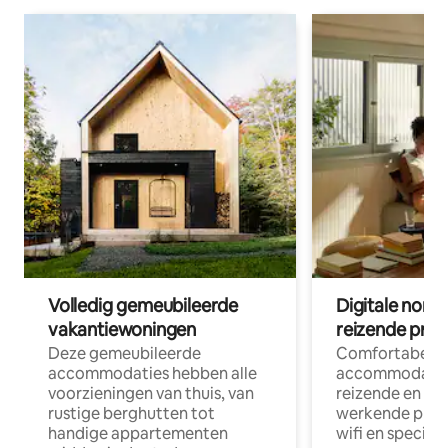
Volledig gemeubileerde
Digitale nom
vakantiewoningen
reizende prof
Deze gemeubileerde
Comfortabele
accommodaties hebben alle
accommodatie
voorzieningen van thuis, van
reizende en op
rustige berghutten tot
werkende profe
handige appartementen
wifi en special