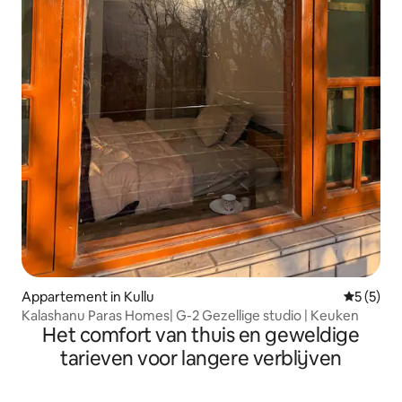
Appartement in Kullu
Gemiddeld
5 (5)
Kalashanu Paras Homes| G-2 Gezellige studio | Keuken
Het comfort van thuis en geweldige
tarieven voor langere verblijven