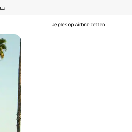
ven
Je plek op Airbnb zetten
en of swipen.