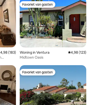
Favoriet van gasten
Favoriet van gasten
ecensies
emiddelde beoordeling van 4,98 op 5, 183 recensies
4,98 (183)
Woning in Ventura
Gemiddelde beoordeling
4,98 (123)
n
Midtown Oasis
Favoriet van gasten
Favoriet van gasten