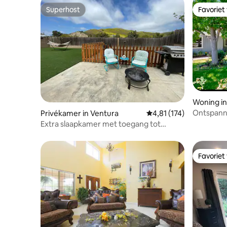
Superhost
Favoriet
Superhost
Favoriet
Woning in
Ontspanne
Privékamer in Ventura
Gemiddelde beoordeling
4,81 (174)
van SYV
Extra slaapkamer met toegang tot
volledige woning (+honden)
Favoriet
Favoriet