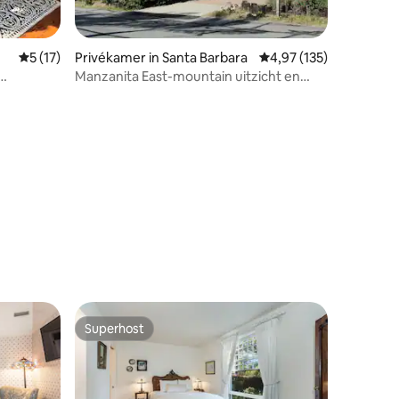
Gemiddelde beoordeling van 5 op 5, 17 recensies
5 (17)
Privékamer in Santa Barbara
Gemiddelde beoordelin
4,97 (135)
Manzanita East-mountain uitzicht en
ing
rustige nachten.
ecensies
Superhost
Superhost