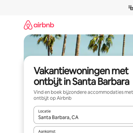
Ga
direct
naar
inhoud
Vakantiewoningen met
ontbijt in Santa Barbara
Vind en boek bijzondere accommodaties me
ontbijt op Airbnb
Locatie
Wanneer er resultaten beschikbaar zijn, maak je 
Aankomst