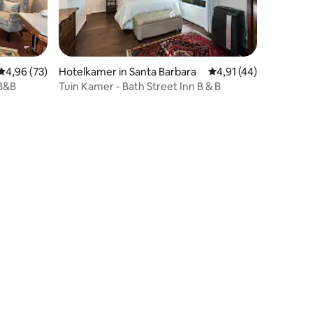
ecensies
Gemiddelde beoordeling van 4,96 op 5, 73 recensies
4,96 (73)
Hotelkamer in Santa Barbara
Gemiddelde beoordeli
4,91 (44)
 B&B
Tuin Kamer - Bath Street Inn B & B