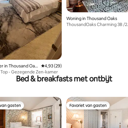
 van 4,63 op 5, 218 recensies
Woning in Thousand Oaks
ThousandOaks Charming 3B /2
zwembad spa tennis en wandel
er in Thousand Oak
Gemiddelde beoordeling van 4,93 op 5, 29 r
4,93 (29)
 Top - Gezegende Zen-kamer
Bed & breakfasts met ontbijt
 van gasten
Favoriet van gasten
 van gasten
Favoriet van gasten