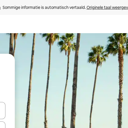
Sommige informatie is automatisch vertaald. 
Originele taal weerge
t
een keuze met je de pijltjestoetsen omhoog en omlaag, óf door te tikk