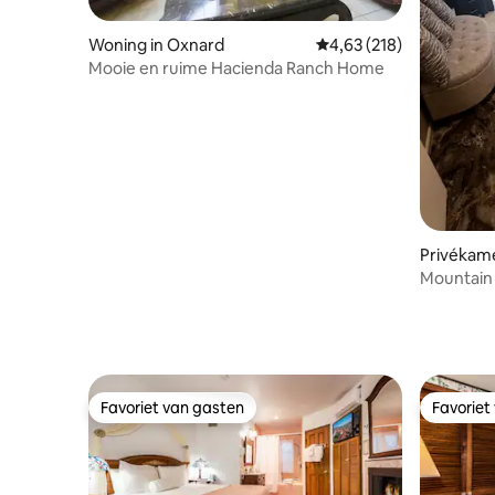
Woning in Oxnard
Gemiddelde beoordeling
4,63 (218)
Mooie en ruime Hacienda Ranch Home
Privékam
s
Mountain
Favoriet van gasten
Favoriet
Favoriet van gasten
Favoriet