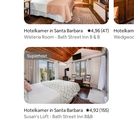
Hotelkamer in Santa Barbara
Gemiddelde beoordelin
4,96 (47)
Hotelkame
Wisteria Room - Bath Street Inn B & B
Wedgwood 
Superhost
Superhost
Hotelkamer in Santa Barbara
Gemiddelde beoordeling
4,92 (155)
Susan's Loft - Bath Street Inn B&B