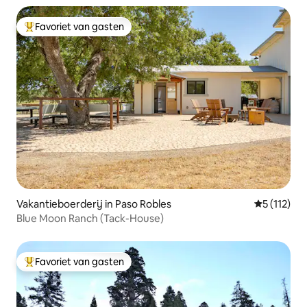
Favoriet van gasten
Topfavoriet van gasten
Vakantieboerderij in Paso Robles
Gemiddelde
5 (112)
Blue Moon Ranch (Tack-House)
Favoriet van gasten
Topfavoriet van gasten