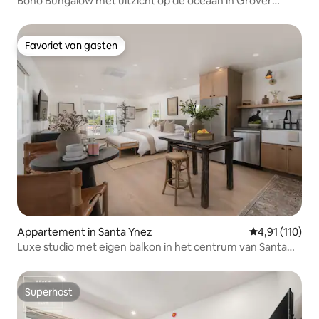
Boho Bungalow met uitzicht op de oceaan in Grover
Beach
Favoriet van gasten
Favoriet van gasten
Appartement in Santa Ynez
Gemiddelde be
4,91 (110)
Luxe studio met eigen balkon in het centrum van Santa
Ynez
Superhost
Superhost