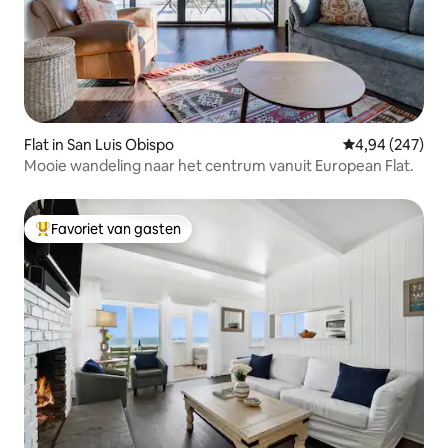
Flat in San Luis Obispo
Gemiddelde beo
4,94 (247)
Mooie wandeling naar het centrum vanuit European Flat.
Favoriet van gasten
Topfavoriet van gasten