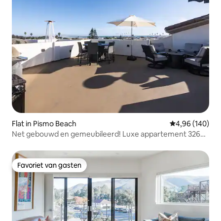
Flat in Pismo Beach
Gemiddelde beo
4,96 (140)
Net gebouwd en gemeubileerd! Luxe appartement 326
Stimson
Favoriet van gasten
Favoriet van gasten