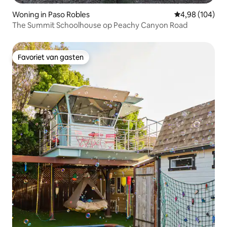
Woning in Paso Robles
Gemiddelde beo
4,98 (104)
The Summit Schoolhouse op Peachy Canyon Road
Favoriet van gasten
Favoriet van gasten