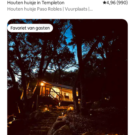
Houten huisje in Templeton
Gemiddelde beo
4,96 (990)
Houten huisje Paso Robles | Vuurplaats |
Huisdiervriendelijk
Favoriet van gasten
Favoriet van gasten