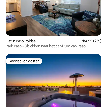
Flat in Paso Robles
Gemiddelde beo
4,99 (235)
Park Paso - 3 blokken naar het centrum van Paso!
Favoriet van gasten
Favoriet van gasten