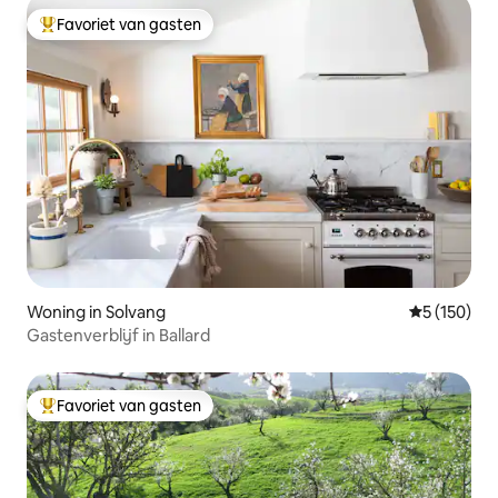
Favoriet van gasten
Topfavoriet van gasten
Woning in Solvang
Gemiddelde 
5 (150)
Gastenverblijf in Ballard
Favoriet van gasten
Topfavoriet van gasten