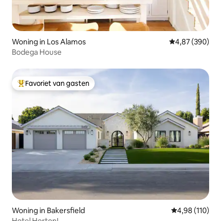
Woning in Los Alamos
Gemiddelde beo
4,87 (390)
Bodega House
Favoriet van gasten
Topfavoriet van gasten
Woning in Bakersfield
Gemiddelde beo
4,98 (110)
Hotel Horton!