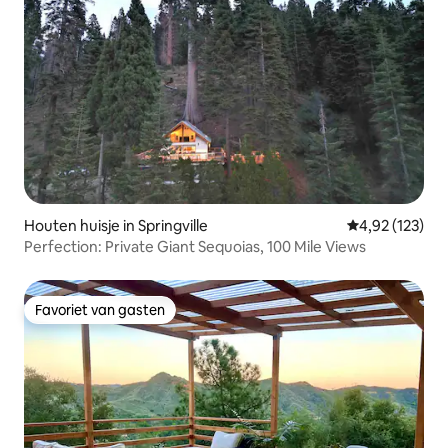
Houten huisje in Springville
Gemiddelde beo
4,92 (123)
Perfection: Private Giant Sequoias, 100 Mile Views
Favoriet van gasten
Favoriet van gasten