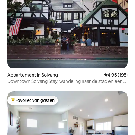
Appartement in Solvang
Gemiddelde beo
4,96 (195)
Downtown Solvang Stay, wandeling naar de stad en een
schilderachtig uitzicht
Favoriet van gasten
Topfavoriet van gasten