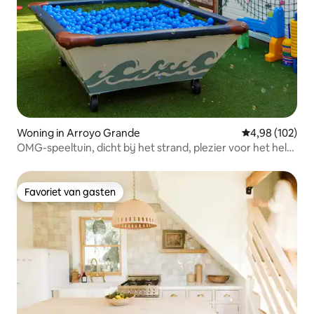
Woning in Arroyo Grande
Gemiddelde beo
4,98 (102)
OMG-speeltuin, dicht bij het strand, plezier voor het hele
gezin
Favoriet van gasten
Favoriet van gasten