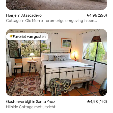
Huisje in Atascadero
Gemiddelde beo
4,96 (290)
Cottage in Old Morro - dromerige omgeving in een
eikenbos
Favoriet van gasten
Topfavoriet van gasten
Gastenverblijf in Santa Ynez
Gemiddelde beo
4,98 (192)
Hillside Cottage met uitzicht