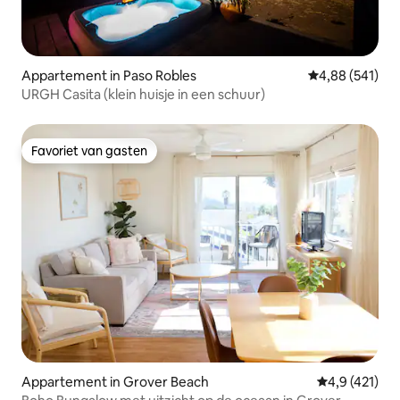
Appartement in Paso Robles
Gemiddelde beo
4,88 (541)
URGH Casita (klein huisje in een schuur)
Favoriet van gasten
Favoriet van gasten
Appartement in Grover Beach
Gemiddelde b
4,9 (421)