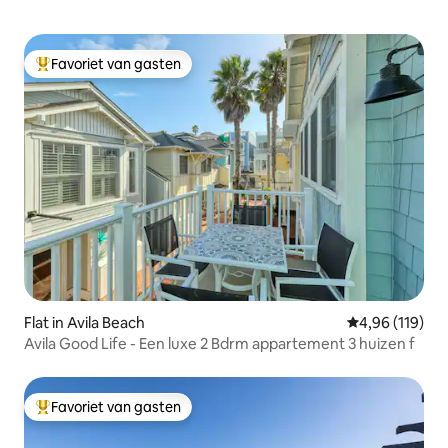
Favoriet van gasten
Topfavoriet van gasten
Flat in Avila Beach
Gemiddelde beo
4,96 (119)
Avila Good Life - Een luxe 2 Bdrm appartement 3 huizen f
Favoriet van gasten
Topfavoriet van gasten