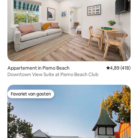
Appartement in Pismo Beach
Gemiddelde beo
4,89 (418)
Downtown View Suite at Pismo Beach Club
Favoriet van gasten
Favoriet van gasten