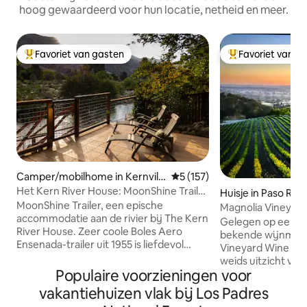
hoog gewaardeerd voor hun locatie, netheid en meer.
Favoriet van gasten
Favoriet van g
Topfavoriet van gasten
Topfavoriet van 
Camper/mobilhome in Kernvill
Gemiddelde beoordeling van 
5 (157)
e
Het Kern River House: MoonShine Trailer
Huisje in Paso Rob
Waterfront
MoonShine Trailer, een epische
Magnolia Vineyar
accommodatie aan de rivier bij The Kern
Gelegen op een he
River House. Zeer coole Boles Aero
bekende wijnmaker
Ensenada-trailer uit 1955 is liefdevol
Vineyard Wine Mak
gerestaureerd en bijgewerkt. Het is
weids uitzicht van
voor altijd thuis op een prachtige plek
Populaire voorzieningen voor
op onze wijngaard
aan de Kern River, net ten zuiden van Big
heuvel en stadsli
vakantiehuizen vlak bij Los Padres
Daddy Rapids. Eigen waterkant met
gerenoveerde schu