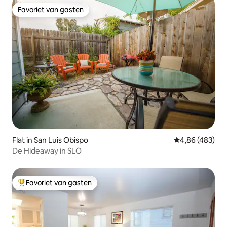
Favoriet van gasten
Favoriet van gasten
Flat in San Luis Obispo
Gemiddelde beo
4,86 (483)
De Hideaway in SLO
Favoriet van gasten
Topfavoriet van gasten