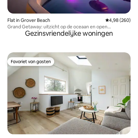
Flat in Grover Beach
Gemiddelde beo
4,98 (260)
Grand Getaway: uitzicht op de oceaan en open
Gezinsvriendelijke woningen
leefruimte!
Favoriet van gasten
Favoriet van gasten