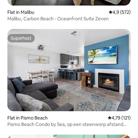
Flat in Malibu
Gemiddelde be
4,9 (572)
Malibu, Carbon Beach - Oceanfront Suite Zeven
Superhost
Superhost
Flat in Pismo Beach
Gemiddelde be
4,79 (121)
Pismo Beach Condo by Sea, op een steenworp afstand
van het strand en de pier!