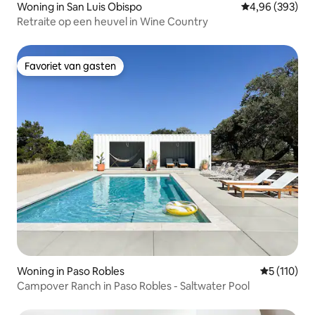
Woning in San Luis Obispo
Gemiddelde beo
4,96 (393)
Retraite op een heuvel in Wine Country
Favoriet van gasten
Favoriet van gasten
Woning in Paso Robles
Gemiddelde
5 (110)
Campover Ranch in Paso Robles - Saltwater Pool