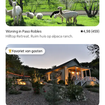
Woning in Paso Robles
Gemiddelde beo
4,98 (459)
Hilltop Retreat. Ruim huis op alpaca ranch.
Favoriet van gasten
Topfavoriet van gasten