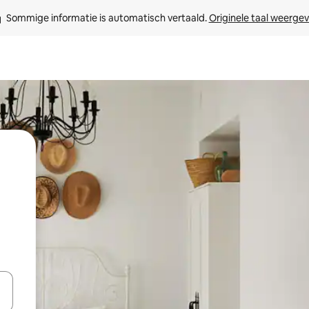
Sommige informatie is automatisch vertaald. 
Originele taal weerge
een keuze met je de pijltjestoetsen omhoog en omlaag, óf door te tikk