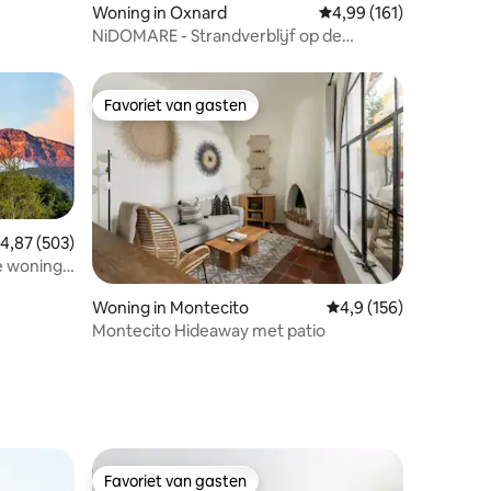
ecensies
Woning in Oxnard
Gemiddelde beoordelin
4,99 (161)
NiDOMARE - Strandverblijf op de
Kanaaleilanden
Favoriet van gasten
Favoriet van gasten
emiddelde beoordeling van 4,87 op 5, 503 recensies
4,87 (503)
ke woning
ecensies
Woning in Montecito
Gemiddelde beoordeli
4,9 (156)
Montecito Hideaway met patio
Favoriet van gasten
Favoriet van gasten