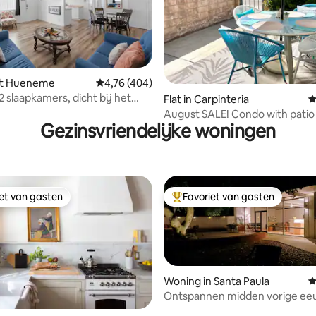
ort Hueneme
Gemiddelde beoordeling van 4,76 op 5, 404 r
4,76 (404)
2 slaapkamers, dicht bij het
 van 4,97 op 5, 109 recensies
Flat in Carpinteria
G
August SALE! Condo with patio
Gezinsvriendelijke woningen
beach.
iet van gasten
Favoriet van gasten
iet van gasten
Topfavoriet van gasten
Woning in Santa Paula
G
Ontspannen midden vorige ee
modern onder de eiken
 van 4,99 op 5, 306 recensies