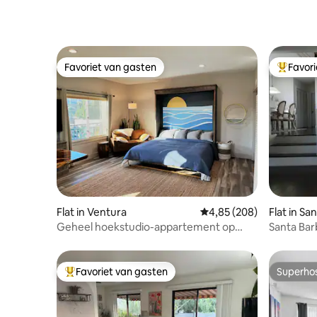
Favoriet van gasten
Favor
Favoriet van gasten
Topfavor
Flat in Ventura
Gemiddelde beoordeling
4,85 (208)
Flat in Sa
Geheel hoekstudio-appartement op
Santa Bar
geweldige locatie
Favoriet van gasten
Superho
Topfavoriet van gasten
Superho