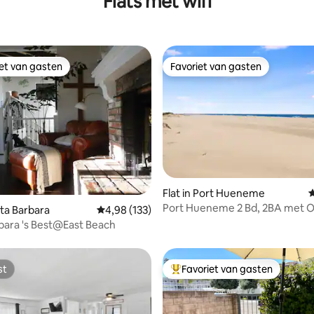
Flats met wifi
iet van gasten
Favoriet van gasten
iet van gasten
Favoriet van gasten
Flat in Port Hueneme
G
Port Hueneme 2 Bd, 2BA met 
 van 4,85 op 5, 208 recensies
nta Barbara
Gemiddelde beoordeling van 4,98 op 5, 133 r
4,98 (133)
View Beach Living
bara 's Best@East Beach
st
Favoriet van gasten
st
Topfavoriet van gasten