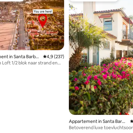
 van 4,91 op 5, 180 recensies
nt in Santa Barbar
Gemiddelde beoordeling van 4,9 op 5, 237 r
4,9 (237)
 Loft 1/2 blok naar strand en
Appartement in Santa Barba
G
ra
Betoverend luxe toevluchtsoord