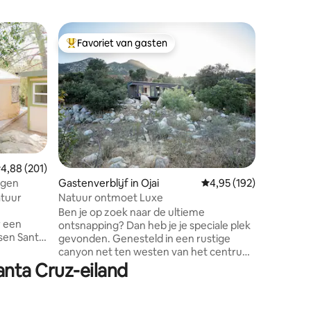
Camper/m
Favoriet van gasten
Favorie
Topfavoriet van gasten
Favorie
Ojai Airs
Deze vin
1969 is 
een comfo
Torenho
weelderi
omringen
goed gevo
luchtstr
ecensies
emiddelde beoordeling van 4,88 op 5, 201 recensies
4,88 (201)
queensiz
rgen
Gastenverblijf in Ojai
Gemiddelde beoordeling
4,95 (192)
die comfo
atuur
Natuur ontmoet Luxe
maximaal
, complete badka
Ben je op zoek naar de ultieme
 een
WiFi bie
ontsnapping? Dan heb je je speciale plek
sen Santa
benodigd
gevonden. Genesteld in een rustige
zellige
hartje M
canyon net ten westen van het centrum
van El Rob
van Ojai, brengt onze hut met één
anta Cruz-eiland
om de
slaapkamer natuur en luxe samen. Voel
bara te
je ontspannen terwijl je geniet van het
ringd te
prachtige uitzicht op de omliggende