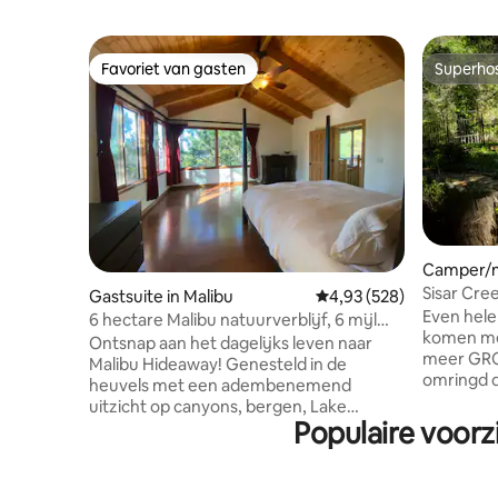
Favoriet van gasten
Superho
Favoriet van gasten
Superho
Camper/m
Paula
Sisar Cre
Gastsuite in Malibu
Gemiddelde beoordeling
4,93 (528)
Even hele
6 hectare Malibu natuurverblijf, 6 mijl
komen me
van de oceaan!
Ontsnap aan het dagelijks leven naar
meer GRO
Malibu Hideaway! Genesteld in de
omringd d
heuvels met een adembenemend
onze weel
uitzicht op canyons, bergen, Lake
om een ko
Populaire voorz
Sherwood en verschillende steden zover
van je ei
het oog reikt! Onze meubels zijn met de
genieten 
hand gemaakt van zonnig
de Punch
teruggewonnen hout in Californië. Ons