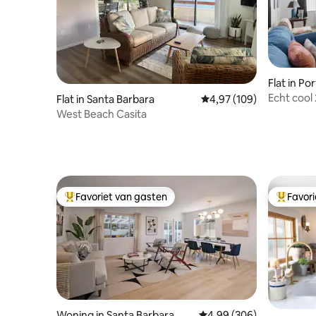
Flat in P
Echt cool 
Flat in Santa Barbara
Gemiddelde beoordeling
4,97 (109)
strand!
West Beach Casita
Favoriet van gasten
Favor
Topfavoriet van gasten
Topfavor
Woning in Santa Barbara
Gemiddelde beoordeling
4,99 (306)