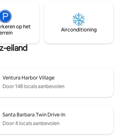
laar voor
bergen en rivierbekken, en ontspan in
 jou!
een moderne op maat gemaakte hut die
wachten
alles biedt wat je nodig hebt. UPDATE
magische
JANUARI 2025: We hebben een nieuw
20 minuten
arkeren op het
Starlink-internetsysteem op de unit
Airconditioning
bara.
geplaatst, wat zorgt voor betrouwbare,
errein
ononderbroken snelle wifi.
z-eiland
Ventura Harbor Village
Door 148 locals aanbevolen
Santa Barbara Twin Drive-In
Door 4 locals aanbevolen