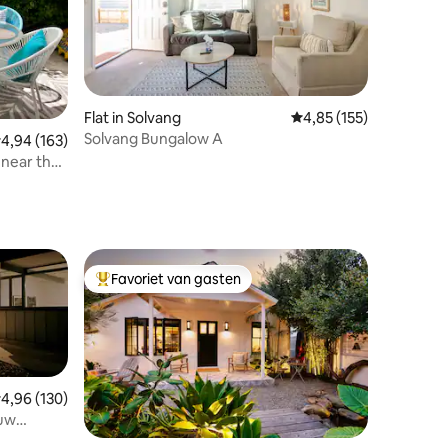
ecensies
Flat in Solvang
Gemiddelde beoordelin
4,85 (155)
Solvang Bungalow A
emiddelde beoordeling van 4,94 op 5, 163 recensies
4,94 (163)
 near the
Favoriet van gasten
Topfavoriet van gasten
emiddelde beoordeling van 4,96 op 5, 130 recensies
4,96 (130)
uw