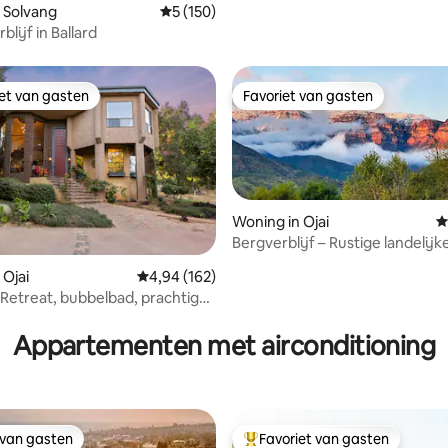
 Solvang
Gemiddelde beoordeling van 5 op 5, 150 r
5 (150)
lijf in Ballard
iet van gasten
Favoriet van gasten
iet van gasten
Favoriet van gasten
Woning in Ojai
G
Bergverblijf – Rustige landelij
in Ojai
 Ojai
Gemiddelde beoordeling van 4,94 op 5, 162 r
4,94 (162)
 Retreat, bubbelbad, prachtig
 van 4,84 op 5, 178 recensies
op de bergen
Appartementen met airconditioning
 van gasten
Favoriet van gasten
 van gasten
Topfavoriet van gasten