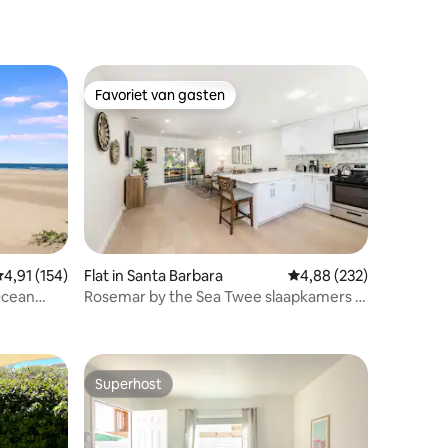
Favoriet van gasten
Favoriet van gasten
emiddelde beoordeling van 4,91 op 5, 154 recensies
4,91 (154)
Flat in Santa Barbara
Gemiddelde beoordeling
4,88 (232)
Ocean
Rosemar by the Sea Twee slaapkamers -
ecensies
Santa Barbara
Superhost
Superhost