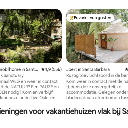
st
Favoriet van gasten
st
Topfavoriet van gasten
obilhome in Santa
Gemiddelde beoordeling van 4,9 op 5, 556 r
4,9 (556)
Joert in Santa Barbara
G
ek Sanctuary
Rustig toevluchtsoord in de be
 van 4,93 op 5, 528 recensies
maal WEG en weer in contact
Kom weer in contact met de n
t de NATUUR? Een PAUZE en
tijdens deze onvergetelijke
EN nodig? Kom en verblijf
accommodatie. Gelegen onder
oor onze oude Live Oaks en
bladerdak van eikenbomen tus
derige tuin. We nodigen je uit
Barbara en wijnland, is deze ge
ele duik te nemen in de kreek
joert het perfecte uitje. Als je op zoek
ieningen voor vakantiehuizen vlak bij S
gen toegang tot water, te
bent naar een unieke manier 
van de vele wandelpaden zoals
wilde schoonheid van Santa Bar
 Bowls-zwemgaten of een
ervaren, je houdt ervan om om