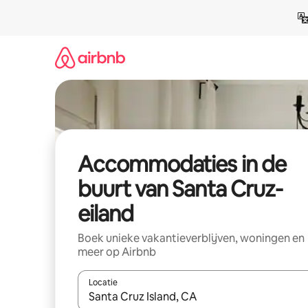
Ga
direct
naar
inhoud
Accommodaties in de
buurt van Santa Cruz-
eiland
Boek unieke vakantieverblijven, woningen en
meer op Airbnb
Locatie
Wanneer er resultaten beschikbaar zijn, maak je 