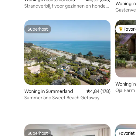
Woning in
Strandverblijf voor gezinnen en honden,
Gastenverb
EV-oplader!
Superhost
Favor
Superhost
Topfavor
Woning in
Ojai Farm
Woning in Summerland
Gemiddelde beoordeling
4,84 (178)
uitzicht 
Summerland Sweet Beach Getaway
Superhost
Favoriet
Superhost
Favoriet