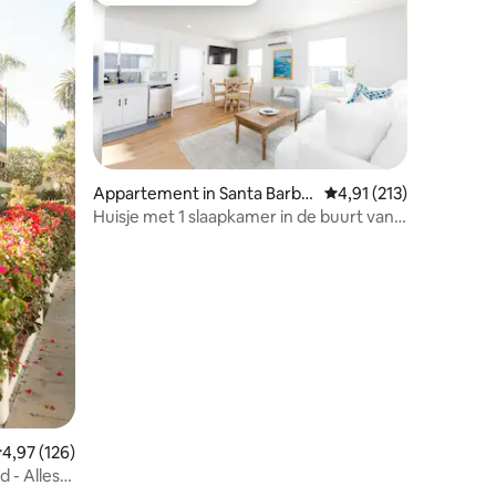
Appartement in Santa Barba
Gemiddelde beoordelin
4,91 (213)
ecensies
ra
Huisje met 1 slaapkamer in de buurt van
Cabrillo Park!
emiddelde beoordeling van 4,97 op 5, 126 recensies
4,97 (126)
 - Alles