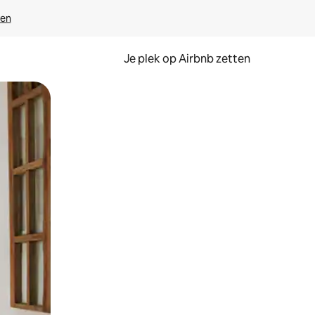
ven
Je plek op Airbnb zetten
en of swipen.