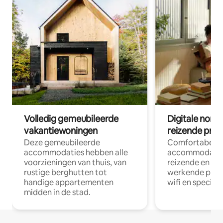
Volledig gemeubileerde
Digitale nom
vakantiewoningen
reizende prof
Deze gemeubileerde
Comfortabele
accommodaties hebben alle
accommodatie
voorzieningen van thuis, van
reizende en op
rustige berghutten tot
werkende profe
handige appartementen
wifi en special
midden in de stad.