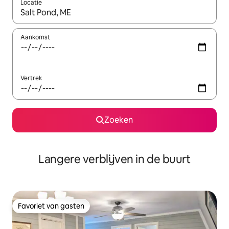
Locatie
Wanneer er resultaten beschikbaar zijn, maak je een keuze met 
Aankomst
Vertrek
Zoeken
Langere verblijven in de buurt
Favoriet van gasten
Favoriet van gasten