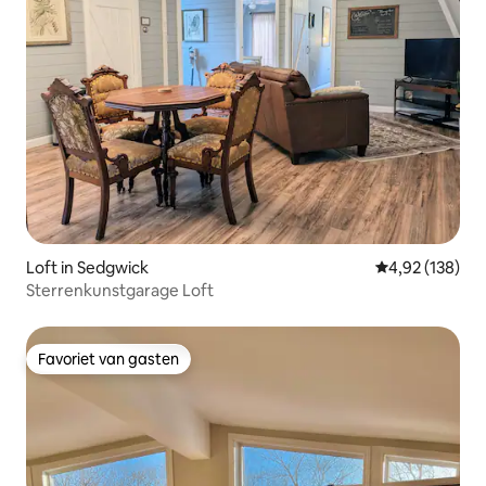
Loft in Sedgwick
Gemiddelde beo
4,92 (138)
Sterrenkunstgarage Loft
Favoriet van gasten
Favoriet van gasten