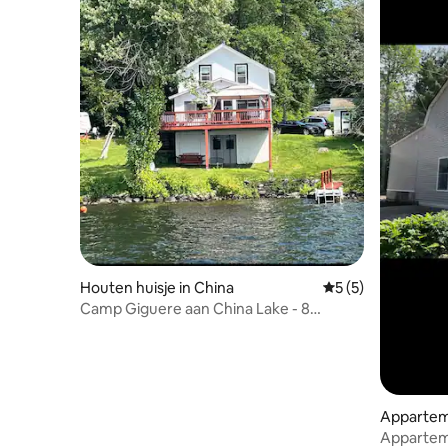
Houten huisje in China
Gemiddelde beoord
5 (5)
Camp Giguere aan China Lake - 8
slaapplaatsen - Uitzicht op de
zonsondergang
Appartem
Appartem