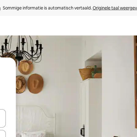
Sommige informatie is automatisch vertaald. 
Originele taal weerge
een keuze met je de pijltjestoetsen omhoog en omlaag, óf door te tikk