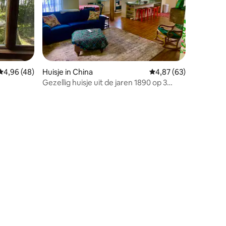
Gemiddelde beoordeling van 4,96 op 5, 48 recensies
4,96 (48)
Huisje in China
Gemiddelde beoordelin
4,87 (63)
Gezellig huisje uit de jaren 1890 op 3
hectare in het centrum van Maine
ecensies