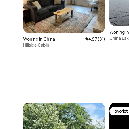
Woning in
China Lake
Woning in China
Gemiddelde beoordelin
4,97 (31)
Hillside Cabin
Favoriet
Favoriet