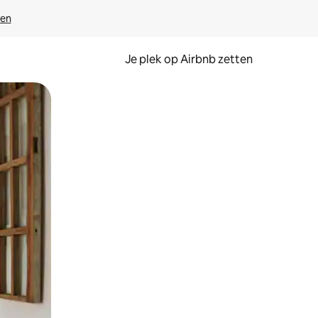
ven
Je plek op Airbnb zetten
en of swipen.