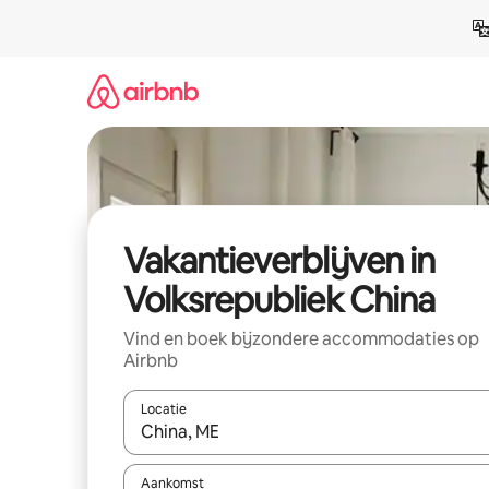
Ga
direct
naar
inhoud
Vakantieverblijven in
Volksrepubliek China
Vind en boek bijzondere accommodaties op
Airbnb
Locatie
Wanneer er resultaten beschikbaar zijn, maak je 
Aankomst