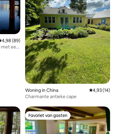
ecensies
Gemiddelde beoordeling van 4,98 op 5, 89 recensies
4,98 (89)
d met een
Woning in China
Gemiddelde beoordeli
4,93 (14)
Charmante antieke cape
Favoriet van gasten
Favoriet van gasten