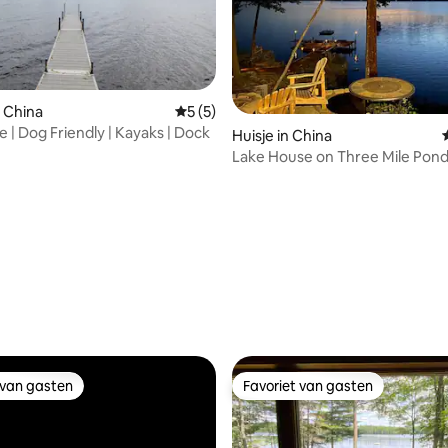
 China
Gemiddelde beoordeling van 5 op 5, 5 r
5 (5)
 | Dog Friendly | Kayaks | Dock
g van 4,97 op 5, 31 recensies
Huisje in China
Lake House on Three Mile Pon
prachtig uitzicht
 van gasten
Favoriet van gasten
 van gasten
Favoriet van gasten