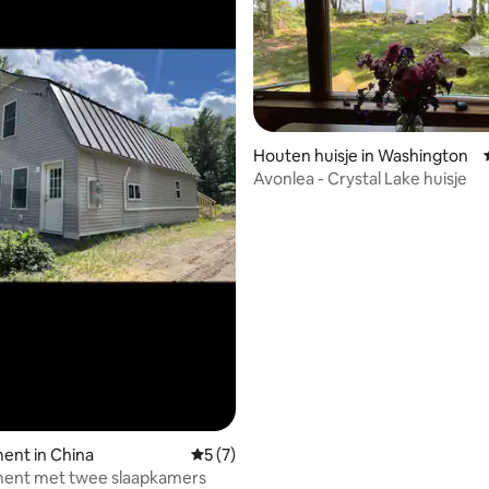
Houten huisje in Washington
Avonlea - Crystal Lake huisje
eling van 5 op 5, 5 recensies
ent in China
Gemiddelde beoordeling van 5 op 5, 7 r
5 (7)
ent met twee slaapkamers