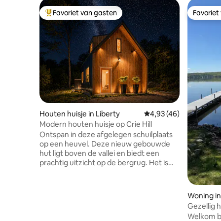
Favoriet van gasten
Favoriet
Topfavoriet van gasten
Favoriet
Houten huisje in Liberty
Gemiddelde beoordelin
4,93 (46)
Modern houten huisje op Crie Hill
Ontspan in deze afgelegen schuilplaats
op een heuvel. Deze nieuw gebouwde
hut ligt boven de vallei en biedt een
prachtig uitzicht op de bergrug. Het is
een combinatie van comfort en privacy.
Begin je dag met een duik in het
buitenbad terwijl de ochtendmist uit de
Woning in
vallei opstijgt, of kom 's avonds samen
Gezellig 
rond de granieten vuurplaats terwijl je
Welkom bi
onder de open hemel grilt. De