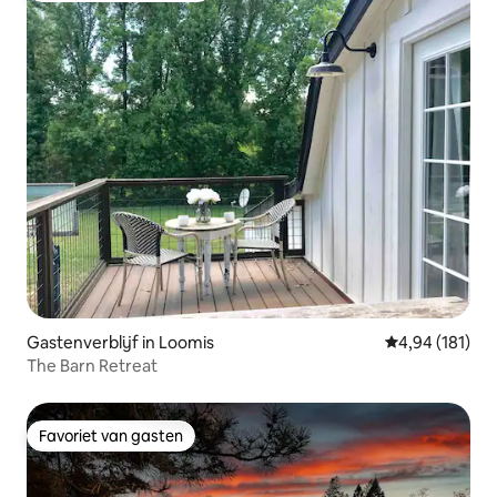
Gastenverblijf in Loomis
Gemiddelde beo
4,94 (181)
The Barn Retreat
Favoriet van gasten
Favoriet van gasten