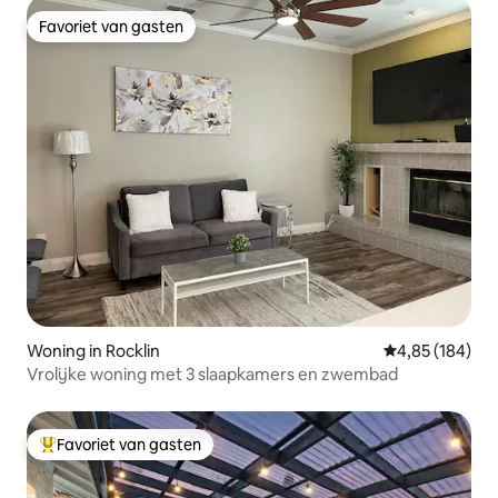
Favoriet van gasten
Favoriet van gasten
Woning in Rocklin
Gemiddelde beo
4,85 (184)
Vrolijke woning met 3 slaapkamers en zwembad
Favoriet van gasten
Topfavoriet van gasten