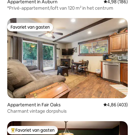
Appartement in Auburn
Gemiddelde beo
4,98 (186)
*Privé-appartement/loft van 120 m² in het centrum
Favoriet van gasten
Favoriet van gasten
Appartement in Fair Oaks
Gemiddelde beo
4,86 (403)
Charmant vintage dorpshuis
Favoriet van gasten
Topfavoriet van gasten