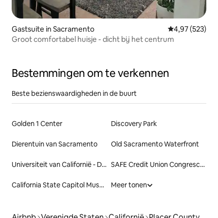
Gastsuite in Sacramento
Gemiddelde beo
4,97 (523)
Groot comfortabel huisje - dicht bij het centrum
Bestemmingen om te verkennen
Beste bezienswaardigheden in de buurt
Golden 1 Center
Discovery Park
Dierentuin van Sacramento
Old Sacramento Waterfront
Universiteit van Californië - Davis
SAFE Credit Union Congrescentrum
California State Capitol Museum
Meer tonen
Airbnb
Verenigde Staten
Californië
Placer County