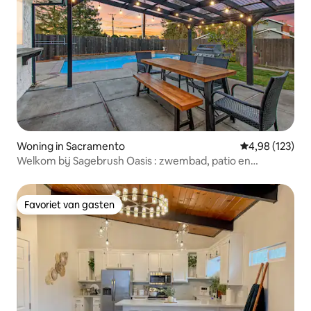
Woning in Sacramento
Gemiddelde beo
4,98 (123)
Welkom bij Sagebrush Oasis : zwembad, patio en
barbecue
Favoriet van gasten
Favoriet van gasten