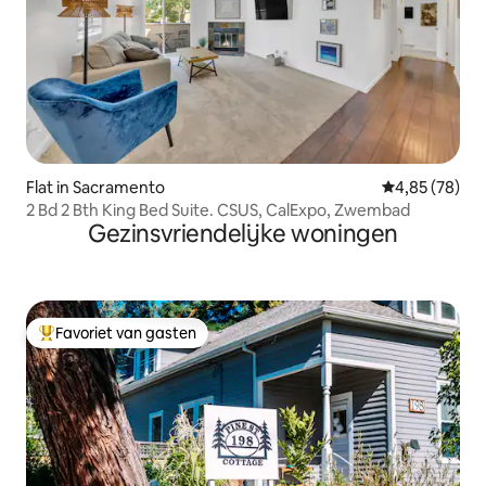
Flat in Sacramento
Gemiddelde be
4,85 (78)
2 Bd 2 Bth King Bed Suite. CSUS, CalExpo, Zwembad
Gezinsvriendelijke woningen
Favoriet van gasten
Topfavoriet van gasten