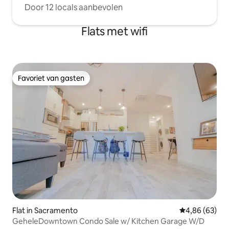
Door 12 locals aanbevolen
Flats met wifi
Favoriet van gasten
Favoriet van gasten
Flat in Sacramento
Gemiddelde be
4,86 (63)
GeheleDowntown Condo Sale w/ Kitchen Garage W/D