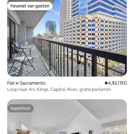
Favoriet van gasten
Favoriet van gasten
Flat in Sacramento
Gemiddelde be
4,92 (151)
Loop naar A's, Kings, Capitol, River, gratis parkeren
Superhost
Superhost