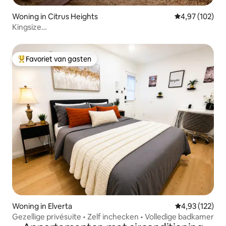
Woning in Citrus Heights
Gemiddelde beo
4,97 (102)
Kingsize
bed/bubbelbad/vuurplaats/speelkamer/speeltuin
Favoriet van gasten
Topfavoriet van gasten
Woning in Elverta
Gemiddelde beo
4,93 (122)
Gezellige privésuite • Zelf inchecken • Volledige badkamer