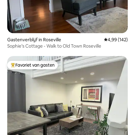
Gastenverblijf in Roseville
Gemiddelde beo
4,99 (142)
Sophie’s Cottage - Walk to Old Town Roseville
Favoriet van gasten
Topfavoriet van gasten