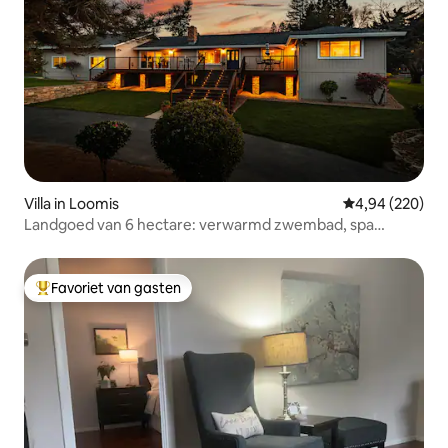
Villa in Loomis
Gemiddelde beo
4,94 (220)
Landgoed van 6 hectare: verwarmd zwembad, spa
@the_wells_house_
Favoriet van gasten
Topfavoriet van gasten