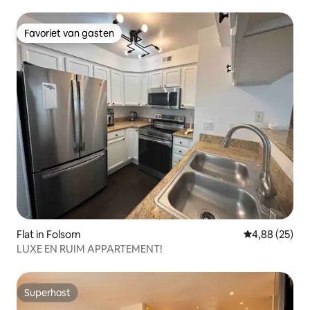
Favoriet van gasten
Favoriet van gasten
Flat in Folsom
Gemiddelde be
4,88 (25)
LUXE EN RUIM APPARTEMENT!
Superhost
Superhost