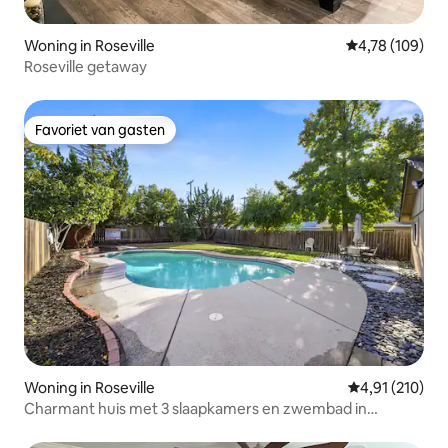
Woning in Roseville
Gemiddelde beo
4,78 (109)
Roseville getaway
Favoriet van gasten
Favoriet van gasten
Woning in Roseville
Gemiddelde beo
4,91 (210)
Charmant huis met 3 slaapkamers en zwembad in
Roseville