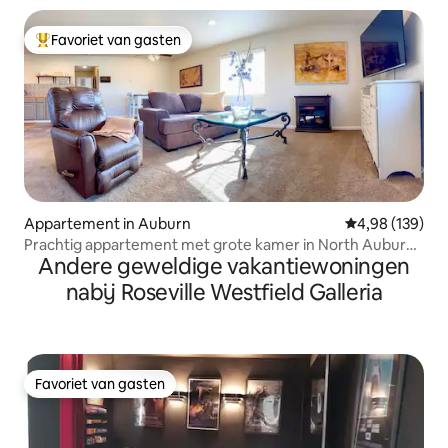
Favoriet van gasten
Topfavoriet van gasten
Appartement in Auburn
Gemiddelde beo
4,98 (139)
Prachtig appartement met grote kamer in North Auburn
Andere geweldige vakantiewoningen
Ca.
nabij Roseville Westfield Galleria
Favoriet van gasten
Favoriet van gasten