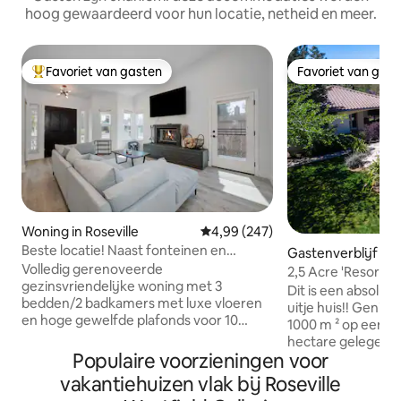
hoog gewaardeerd voor hun locatie, netheid en meer.
Favoriet van gasten
Favoriet van gas
Topfavoriet van gasten
Favoriet van gas
Woning in Roseville
Gemiddelde beoordeling van 4,9
4,99 (247)
Beste locatie! Naast fonteinen en
Gastenverblijf in 
kermis!
Volledig gerenoveerde
2,5 Acre 'Resort S
gezinsvriendelijke woning met 3
Dit is een absoluu
bedden/2 badkamers met luxe vloeren
uitje huis!! Genie
en hoge gewelfde plafonds voor 10
1000 m ² op een p
personen ! Inclusief 2 persoons
hectare gelegen b
opblaasmatras en uittrekbare bank.
Populaire voorzieningen voor
privépoort. Zodra j
Geniet van deze toplocatie op enkele
genieten van de v
vakantiehuizen vlak bij Roseville
minuten van de best beoordeelde
waaronder een vol