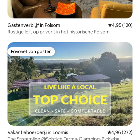
Gastenverblijf in Folsom
Gemiddelde beo
4,95 (120)
Rustige loft op privérit in het historische Folsom
Favoriet van gasten
Favoriet van gasten
Vakantieboerderij in Loomis
Gemiddelde beo
4,96 (272)
The Streamline @Solstice Farms-Glamping-Pickleball