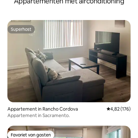
Appartementen met airconditioning
Superhost
Superhost
Appartement in Rancho Cordova
Gemiddelde beo
4,82 (176)
Appartement in Sacramento.
Favoriet van gasten
Favoriet van gasten