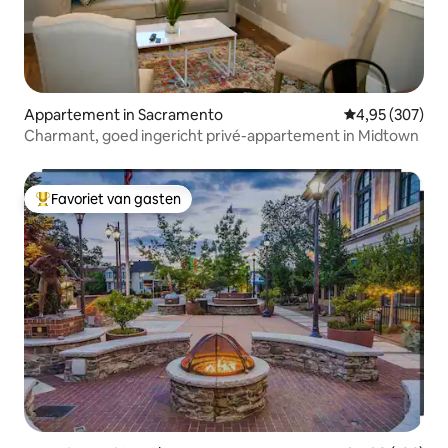
Appartement in Sacramento
Gemiddelde beo
4,95 (307)
Charmant, goed ingericht privé-appartement in Midtown
Favoriet van gasten
Topfavoriet van gasten