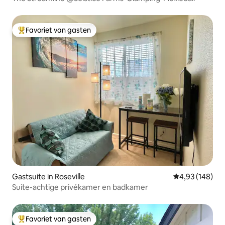
Favoriet van gasten
Topfavoriet van gasten
Gastsuite in Roseville
Gemiddelde beo
4,93 (148)
Suite-achtige privékamer en badkamer
Favoriet van gasten
Topfavoriet van gasten