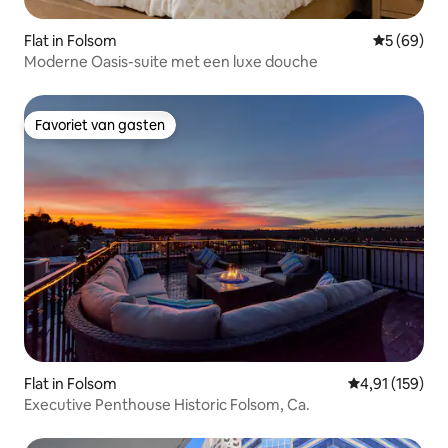
Flat in Folsom
Gemiddelde
5 (69)
Moderne Oasis-suite met een luxe douche
Favoriet van gasten
Favoriet van gasten
Flat in Folsom
Gemiddelde beo
4,91 (159)
Executive Penthouse Historic Folsom, Ca.