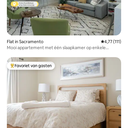
Flat in Sacramento
Gemiddelde be
4,77 (111)
Mooi appartement met één slaapkamer op enkele
minuten van het centrum
Favoriet van gasten
Topfavoriet van gasten