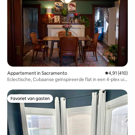
Appartement in Sacramento
Gemiddelde be
4,91 (410)
Eclectische, Cubaanse geïnspireerde flat in een 4-plex uit
de jaren 1920
Favoriet van gasten
Favoriet van gasten