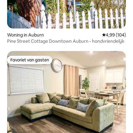
Woning in Auburn
Gemiddelde beo
4,99 (104)
Pine Street Cottage Downtown Auburn - hondvriendelijk
Favoriet van gasten
Favoriet van gasten