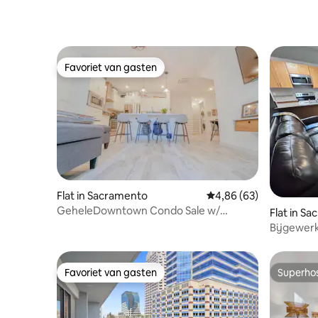
Favoriet van gasten
Favoriet van gasten
Flat in Sacramento
Gemiddelde beoordelin
4,86 (63)
GeheleDowntown Condo Sale w/
Flat in S
Kitchen Garage W/D
Bijgewerk
locatie 
Favoriet van gasten
Superho
Favoriet van gasten
Superho