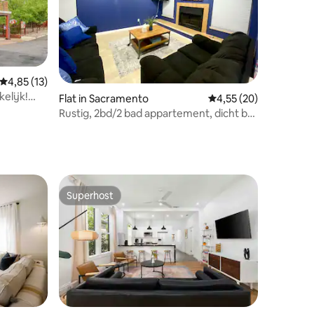
ecensies
Gemiddelde beoordeling van 4,85 op 5, 13 recensies
4,85 (13)
elijk!
Flat in Sacramento
Gemiddelde beoordelin
4,55 (20)
Rustig, 2bd/2 bad appartement, dicht bij
alles!
Superhost
Superhost