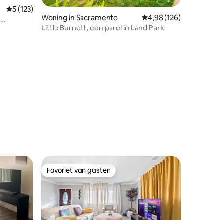
Gemiddelde beoordeling van 5 op 5, 123 recensies
5 (123)
Woning in Sacramento
Gemiddelde beoordeling
4,98 (126)
o
Little Burnett, een parel in Land Park
ecensies
Favoriet van gasten
Favoriet van gasten