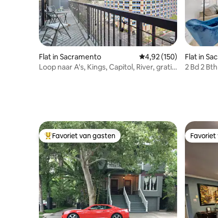
Flat in Sacramento
Gemiddelde beoordeling
4,92 (150)
Flat in S
Loop naar A's, Kings, Capitol, River, gratis
2 Bd 2 Bt
parkeren
Zwemba
Favoriet van gasten
Favoriet
Topfavoriet van gasten
Favoriet