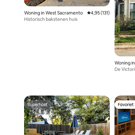
Woning in West Sacramento
Gemiddelde beoordeling
4,95 (131)
Historisch bakstenen huis
Woning i
De Victor
Superhost
Favoriet
Superhost
Favoriet