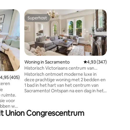
Woning i
Superhost
Favor
Superhost
Topfavo
Boomhut
Retraite
Welkom b
een echt 
modern t
majestue
Southside
onze stud
zeer pri
Woning in Sacramento
Gemiddelde beoordeling
4,93 (347)
verdiepi
Historisch Victoriaans centrum van
ecensies
historisc
Sacramento
Historisch ontmoet moderne luxe in
emiddelde beoordeling van 4,95 op 5, 405 recensies
4,95 (405)
muren, g
deze prachtige woning met 2 bedden en
natuurlijk
keren
1 bad in het hart van het centrum van
natuurli
de
Sacramento! Ontspan na een dag in het
ruimte ee
 ruimte.
Capitool van Californië in deze prachtig
sie voor
bijgewerkte woning! Ons huis werd
ebben we
gebouwd in 1879 en is echt een deel van
dit Union Congrescentrum
 het van
de Sacramento geschiedenis. Prachtige
ijn
hoogwater bungalow in Mansion Flats,
LLES is
ontworpen en gebouwd door architect
ind
Joseph Ough in 1879. Echt een juweeltje.