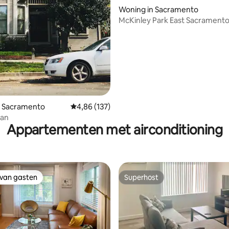
Woning in Sacramento
McKinley Park East Sacrament
 van 4,95 op 5, 131 recensies
Craftsman-woning
n Sacramento
Gemiddelde beoordeling van 4,86 op 5, 137 r
4,86 (137)
ian
Appartementen met airconditioning
 van gasten
Superhost
 van gasten
Superhost