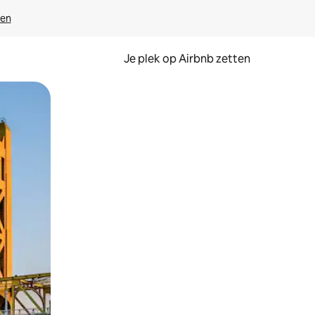
ven
Je plek op Airbnb zetten
en of swipen.