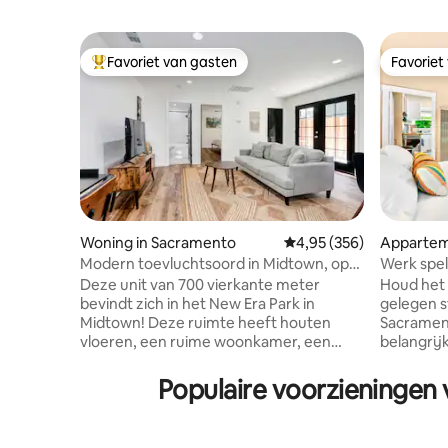
Favoriet van gasten
Favoriet
Topfavoriet van gasten
Favoriet
Woning in Sacramento
Gemiddelde beoordeling
4,95 (356)
Appartem
o
Modern toevluchtsoord in Midtown, op
Werk spel
loopafstand en met wasserette
SAFE-con
Deze unit van 700 vierkante meter
Houd het 
bevindt zich in het New Era Park in
gelegen s
Midtown! Deze ruimte heeft houten
Sacrament
vloeren, een ruime woonkamer, een
belangrij
grote keuken en badkamer, een zonnige
van Calif
eetkamer met een overdekte
unit bevi
Populaire voorzieningen
wasserette en een schilderachtige eigen
verdieping
achtertuin. Het is slechts een korte
van de st
wandeling of rit naar parken, restaurants
naar de h