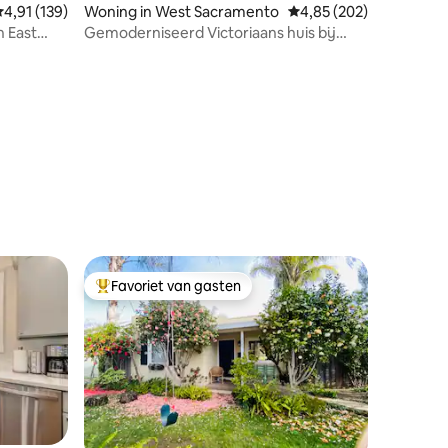
emiddelde beoordeling van 4,91 op 5, 139 recensies
4,91 (139)
Woning in West Sacramento
Gemiddelde beoordeling
4,85 (202)
n East
Gemoderniseerd Victoriaans huis bij
Downtown Riverwalk
ecensies
Favoriet van gasten
Topfavoriet van gasten