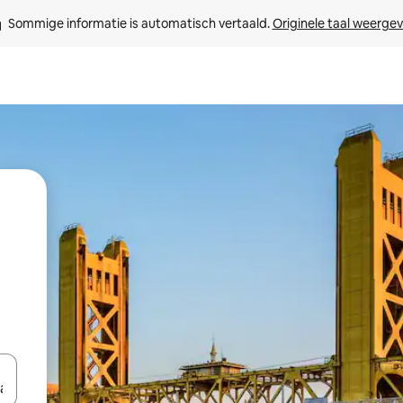
Sommige informatie is automatisch vertaald. 
Originele taal weerge
een keuze met je de pijltjestoetsen omhoog en omlaag, óf door te tikk