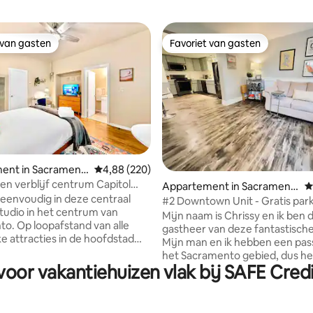
 van gasten
Favoriet van gasten
 van gasten
Favoriet van gasten
 van 4,95 op 5, 356 recensies
ent in Sacrament
Gemiddelde beoordeling van 4,88 op 5, 220 r
4,88 (220)
en verblijf centrum Capitol
Appartement in Sacrament
G
gres
eenvoudig in deze centraal
o
#2 Downtown Unit - Gratis par
tudio in het centrum van
Mijn naam is Chrissy en ik ben 
o. Op loopafstand van alle
gastheer van deze fantastische
ke attracties in de hoofdstad
Mijn man en ik hebben een pas
ornië. Deze prachtig ingerichte
het Sacramento gebied, dus h
ndt zich op de bovenste
 voor vakantiehuizen vlak bij SAFE Cre
een historisch huis gekocht en
 van een Six-Plex in het hart
de grond af gerenoveerd. We z
ad van bomen en de boerderij
gevestigd in het centrum dus A
oofdstad van de wereld.
dichtbij! We hebben ook omhe