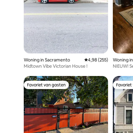
Woning in Sacramento
Gemiddelde beoordeling
4,98 (255)
Woning i
Midtown Vibe Victorian House !
NIEUW! S
gratis pa
Favoriet van gasten
Favoriet
Favoriet van gasten
Favoriet