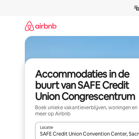
Ga
direct
naar
inhoud
Accommodaties in de
buurt van SAFE Credit
Union Congrescentrum
Boek unieke vakantieverblijven, woningen en
meer op Airbnb
Locatie
Wanneer er resultaten beschikbaar zijn, maak je 