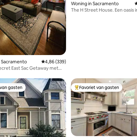
Woning in Sacramento
G
The H Street House. Een oasis i
Sacramento
 van 4,98 op 5, 255 recensies
n Sacramento
Gemiddelde beoordeling van 4,86 op 5, 339 r
4,86 (339)
ecret East Sac Getaway met
rkeren!
 van gasten
Favoriet van gasten
 van gasten
Topfavoriet van gasten