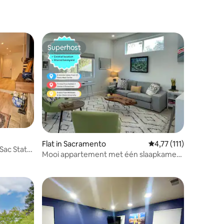
Superhost
Superhost
Flat in Sacramento
Gemiddelde beoordelin
4,77 (111)
Sac State
ecensies
Mooi appartement met één slaapkamer
op enkele minuten van het centrum