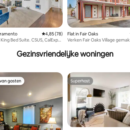
 van 4,92 op 5, 150 recensies
acramento
Gemiddelde beoordeling van 4,85 op 5, 78 r
4,85 (78)
Flat in Fair Oaks
h King Bed Suite. CSUS, CalExpo,
Verken Fair Oaks Village gemakk
d
Uniek appartement
Gezinsvriendelijke woningen
 van gasten
Superhost
 van gasten
Superhost