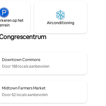
Grote keuken, hoge plafonds, ruime
e plek
kamers met een geweldige indeling.
nze units
ijn, maar
arkeren op het
 tevreden
Airconditioning
errein
s die we
on Congrescentrum
Downtown Commons
Door 188 locals aanbevolen
Midtown Farmers Market
Door 62 locals aanbevolen