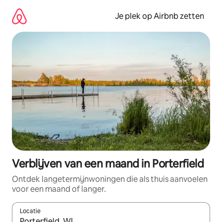
Ga
direct
Je plek op Airbnb zetten
naar
inhoud
Verblijven van een maand in Porterfield
Ontdek langetermijnwoningen die als thuis aanvoelen
voor een maand of langer.
Locatie
Wanneer er resultaten beschikbaar zijn, maak je een keuze met 