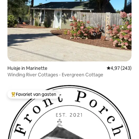
Huisje in Marinette
Gemiddelde beo
4,97 (243)
Winding River Cottages - Evergreen Cottage
Favoriet van gasten
Topfavoriet van gasten