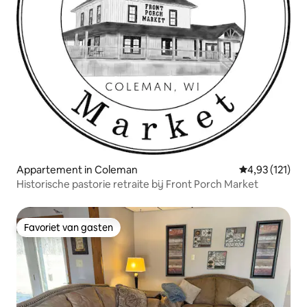
Appartement in Coleman
Gemiddelde be
4,93 (121)
Historische pastorie retraite bij Front Porch Market
Favoriet van gasten
Favoriet van gasten