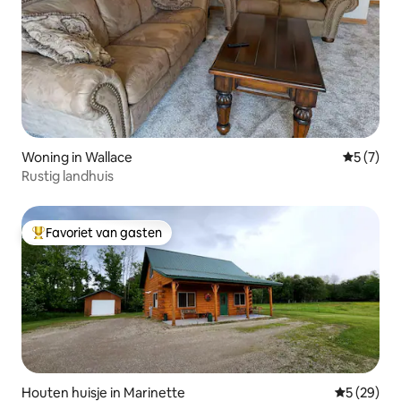
Woning in Wallace
Gemiddeld
5 (7)
Rustig landhuis
Favoriet van gasten
Topfavoriet van gasten
Houten huisje in Marinette
Gemiddelde
5 (29)