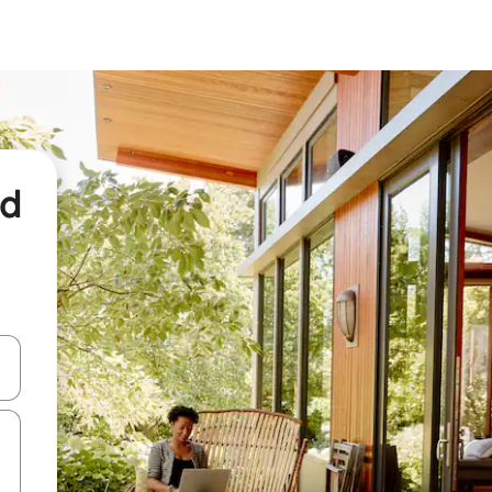
nd
een keuze met je de pijltjestoetsen omhoog en omlaag, óf door te tikk