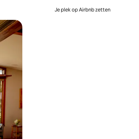
Je plek op Airbnb zetten
en of swipen.