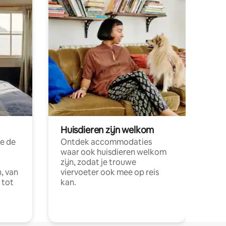
Huisdieren zijn welkom
e de
Ontdek accommodaties
waar ook huisdieren welkom
zijn, zodat je trouwe
, van
viervoeter ook mee op reis
 tot
kan.