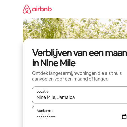
Ga
direct
naar
inhoud
Verblijven van een maa
in Nine Mile
Ontdek langetermijnwoningen die als thuis
aanvoelen voor een maand of langer.
Locatie
Wanneer er resultaten beschikbaar zijn, maak je 
Aankomst