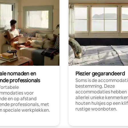
tale nomaden en
Plezier gegarandeerd
ende professionals
Soms is de accommodati
bestemming. Deze
ortabele
accommodaties hebben
mmodaties voor
allerlei unieke kenmerken
nde en op afstand
houten huisjes op een klif
nde professionals, met
rustige woonboten.
en speciale werkplekken.