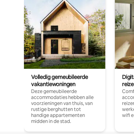
Volledig gemeubileerde
Digi
vakantiewoningen
reiz
Deze gemeubileerde
Comf
accommodaties hebben alle
acco
voorzieningen van thuis, van
reize
rustige berghutten tot
werke
handige appartementen
wifi 
midden in de stad.