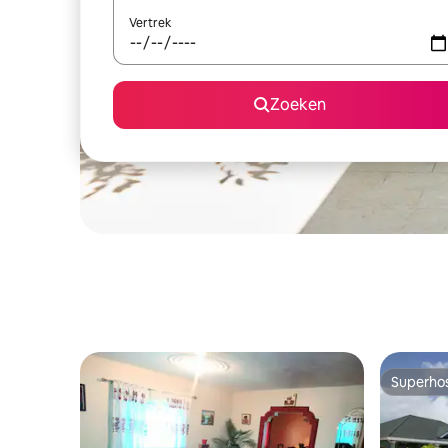
Vertrek
Zoeken
Superho
Superho