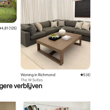
ecensies
Gemiddelde beoordeling van 4,81 op 5, 125 recensies
4,81 (125)
Woning in Richmond
Gemiddelde beoor
5 (4)
The W Suites
gere verblijven