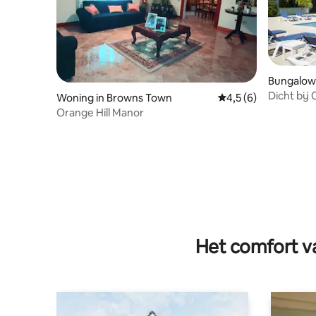
Bungalow 
Dicht bij
Woning in Browns Town
Gemiddelde beoordel
4,5 (6)
ClubˑCook
Orange Hill Manor
Het comfort va