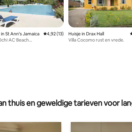
in St Ann's Jamaica
Gemiddelde beoordeling van 4,92 op 5, 13 r
4,92 (13)
Huisje in Drax Hall
 OchiˑACˑBeach
Villa Cocomo rust en vrede.
ing van 4,5 op 5, 6 recensies
ˑFamilyˑSun Villaˑ
n thuis en geweldige tarieven voor lan