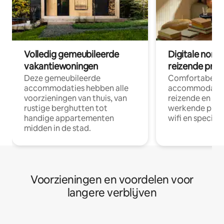
Volledig gemeubileerde
Digitale nom
vakantiewoningen
reizende prof
Deze gemeubileerde
Comfortabele
accommodaties hebben alle
accommodatie
voorzieningen van thuis, van
reizende en op
rustige berghutten tot
werkende profe
handige appartementen
wifi en special
midden in de stad.
Voorzieningen en voordelen voor
langere verblijven