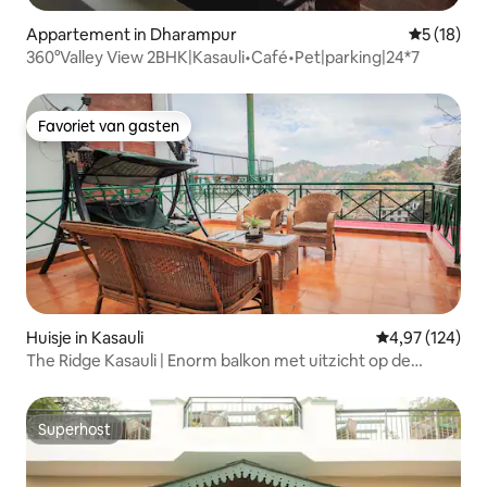
Appartement in Dharampur
Gemiddelde
5 (18)
360°Valley View 2BHK|Kasauli•Café•Pet|parking|24*7
Favoriet van gasten
Favoriet van gasten
Huisje in Kasauli
Gemiddelde beo
4,97 (124)
The Ridge Kasauli | Enorm balkon met uitzicht op de
heuvels
Superhost
Superhost