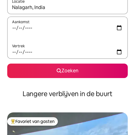
Locatie
Wanneer er resultaten beschikbaar zijn, maak je een keuze met 
Aankomst
Vertrek
Zoeken
Langere verblijven in de buurt
Favoriet van gasten
Topfavoriet van gasten