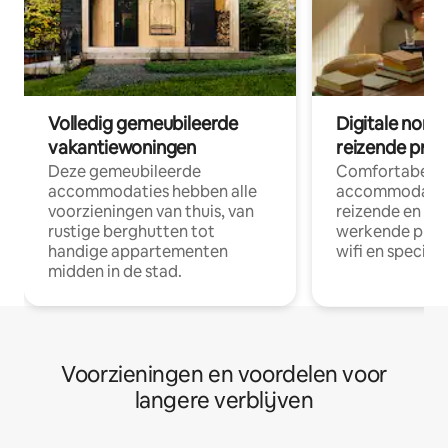
Volledig gemeubileerde
Digitale nom
vakantiewoningen
reizende prof
Deze gemeubileerde
Comfortabele
accommodaties hebben alle
accommodatie
voorzieningen van thuis, van
reizende en op
rustige berghutten tot
werkende profe
handige appartementen
wifi en special
midden in de stad.
Voorzieningen en voordelen voor
langere verblijven