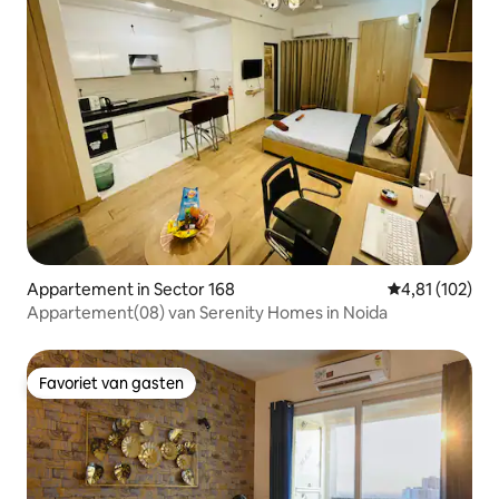
Appartement in Sector 168
Gemiddelde beo
4,81 (102)
Appartement(08) van Serenity Homes in Noida
Favoriet van gasten
Favoriet van gasten