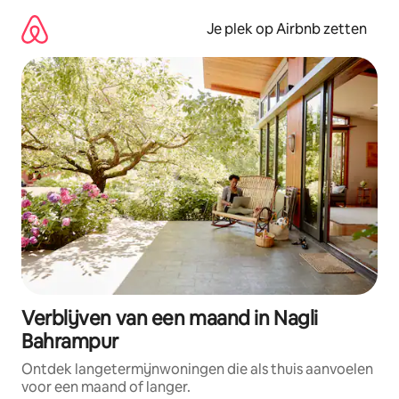
Ga
direct
Je plek op Airbnb zetten
naar
inhoud
Verblijven van een maand in Nagli
Bahrampur
Ontdek langetermijnwoningen die als thuis aanvoelen
voor een maand of langer.