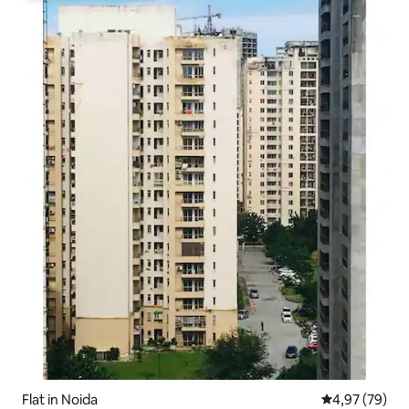
Flat in Noida
Gemiddelde be
4,97 (79)