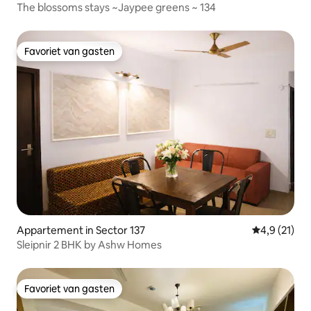
The blossoms stays ~Jaypee greens ~ 134
Favoriet van gasten
Favoriet van gasten
Appartement in Sector 137
Gemiddelde 
4,9 (21)
Sleipnir 2 BHK by Ashw Homes
Favoriet van gasten
Favoriet van gasten