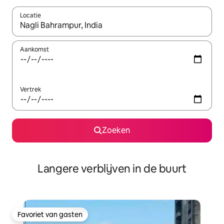
Locatie
Wanneer er resultaten beschikbaar zijn, maak je een keuze met 
Aankomst
Vertrek
Zoeken
Langere verblijven in de buurt
Favoriet van gasten
Favoriet van gasten