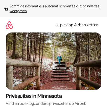
Ga
Sommige informatie is automatisch vertaald. 
Originele taal 
direct
weergeven
naar
inhoud
Je plek op Airbnb zetten
Privésuites in Minnesota
Vind en boek bijzondere privésuites op Airbnb