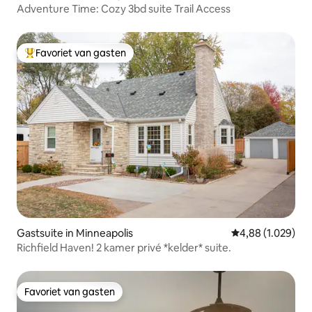
Adventure Time: Cozy 3bd suite Trail Access
Favoriet van gasten
Topfavoriet van gasten
Gastsuite in Minneapolis
Gemiddelde beoor
4,88 (1.029)
Richfield Haven! 2 kamer privé *kelder* suite.
Favoriet van gasten
Favoriet van gasten