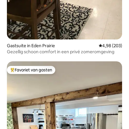
Gastsuite in Eden Prairie
Gemiddelde beo
4,98 (203)
Gezellig schoon comfort in een privé zomeromgeving
Favoriet van gasten
Topfavoriet van gasten