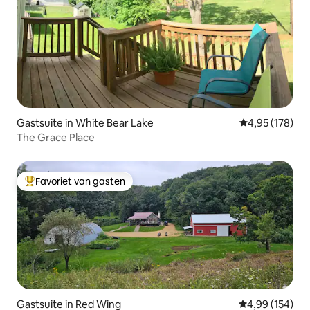
Gastsuite in White Bear Lake
Gemiddelde beo
4,95 (178)
The Grace Place
Favoriet van gasten
Topfavoriet van gasten
Gastsuite in Red Wing
Gemiddelde beo
4,99 (154)