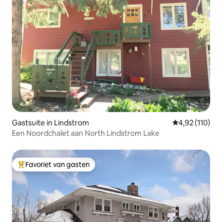
Gastsuite in Lindstrom
Gemiddelde beo
4,92 (110)
Een Noordchalet aan North Lindstrom Lake
Favoriet van gasten
Topfavoriet van gasten