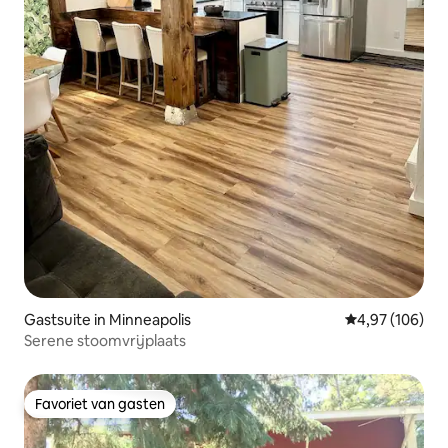
Gastsuite in Minneapolis
Gemiddelde beo
4,97 (106)
Serene stoomvrijplaats
Favoriet van gasten
Favoriet van gasten