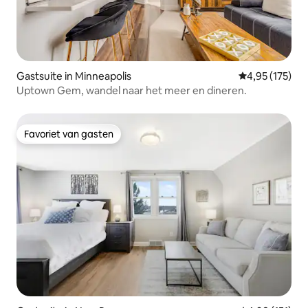
Gastsuite in Minneapolis
Gemiddelde beo
4,95 (175)
Uptown Gem, wandel naar het meer en dineren.
Favoriet van gasten
Favoriet van gasten