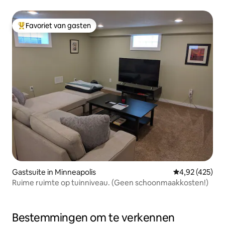
Favoriet van gasten
Topfavoriet van gasten
Gastsuite in Minneapolis
Gemiddelde beo
4,92 (425)
Ruime ruimte op tuinniveau. (Geen schoonmaakkosten!)
Bestemmingen om te verkennen