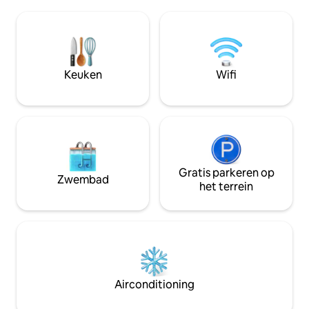
grillen. Grote tuin voor het spelen van
genieten in het b
spelletjes, vuurplaats en tiki-bar in de
nadat je de hele d
buitenlucht. Voldoende aanlegsteiger
geweest. Nooit een saai moment met
voor boten. Directe toegang tot het
een breed scala a
meer om te drijven ,peddelen,
biljart, crokinole 
zwemmen, vissen en te ontspannen.
Slaapplaatsen tot 8 met eige
Keuken
Wifi
Paddleboard en kajak beschikbaar voor
wasserette en ei
jouw gebruik.
Gratis parkeren op
Zwembad
het terrein
Airconditioning