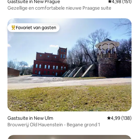
Gastsuite in New Prague
Gemiddelde beo
4,98 (151)
Gezellige en comfortabele nieuwe Praagse suite
Favoriet van gasten
Topfavoriet van gasten
Gastsuite in New Ulm
Gemiddelde beo
4,99 (138)
Brouwerij Old Hauenstein - Begane grond 1