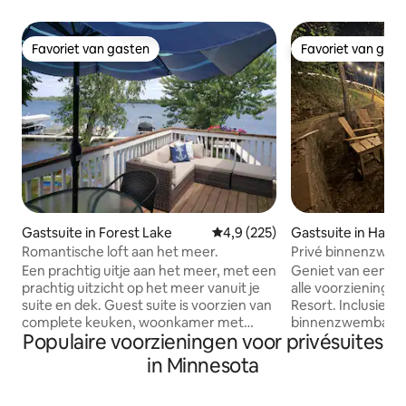
Favoriet van gasten
Favoriet van gas
Favoriet van gasten
Favoriet van gas
Gastsuite in Forest Lake
Gemiddelde beoordeling van 4,
4,9 (225)
Gastsuite in Hasti
Romantische loft aan het meer.
Privé binnenzwem
sauna, speelkame
Een prachtig uitje aan het meer, met een
Geniet van een r
prachtig uitzicht op het meer vanuit je
alle voorzieningen
suite en dek. Guest suite is voorzien van
Resort. Inclusief een verwarmd
complete keuken, woonkamer met
binnenzwembad, b
Populaire voorzieningen voor privésuites
open haard, slaapkamer met
spelletjes. Onze gasten komen
aangrenzend volledig bad. Eigen ingang
herinneringen make
in Minnesota
aan de zijkant van het huis met je eigen
Afton Alps Ski Resort is 
privé terras om te loungen. Dineren en
acht minuten. Niets is beter dan