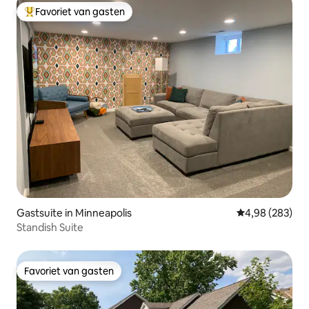
Favoriet van gasten
Topfavoriet van gasten
Gastsuite in Minneapolis
Gemiddelde beo
4,98 (283)
Standish Suite
Favoriet van gasten
Favoriet van gasten