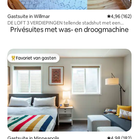
Gastsuite in Willmar
Gemiddelde beo
4,96 (162)
DE LOFT 3 VERDIEPINGEN tellende stadshut met een
Privésuites met was- en droogmachine
ENORME patio!
Favoriet van gasten
Topfavoriet van gasten
Gastsuite in Minneapolis
Gemiddelde beo
4,98 (182)