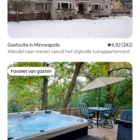
Gastsuite in Minneapolis
Gemiddelde beo
4,92 (242)
Wandel naar meren vanuit het stijlvolle tuinappartement
Favoriet van gasten
Favoriet van gasten