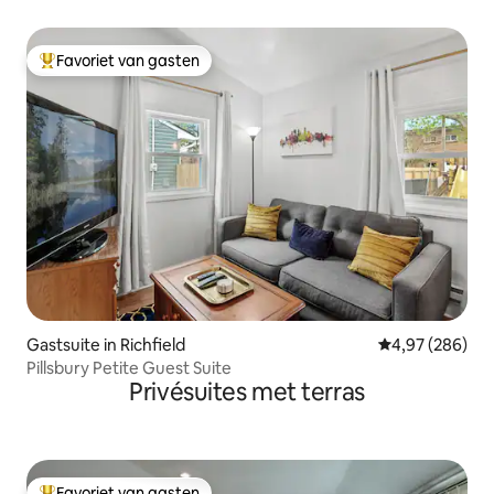
Favoriet van gasten
Topfavoriet van gasten
Gastsuite in Richfield
Gemiddelde beo
4,97 (286)
Pillsbury Petite Guest Suite
Privésuites met terras
Favoriet van gasten