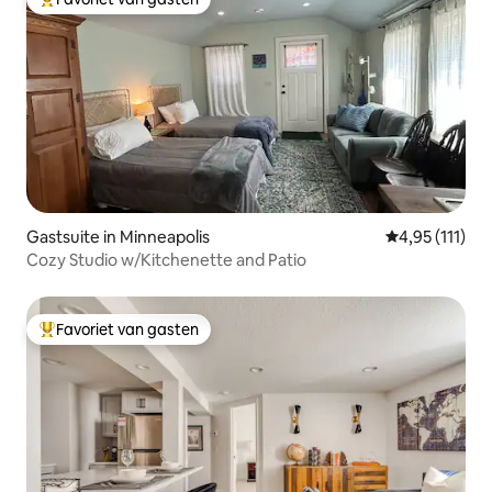
Topfavoriet van gasten
Gastsuite in Minneapolis
Gemiddelde be
4,95 (111)
Cozy Studio w/Kitchenette and Patio
Favoriet van gasten
Topfavoriet van gasten