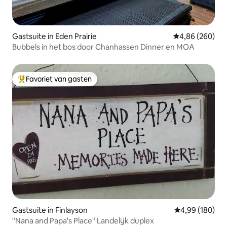
Gastsuite in Eden Prairie
Gemiddelde beo
4,86 (260)
Bubbels in het bos door Chanhassen Dinner en MOA
Favoriet van gasten
Topfavoriet van gasten
Gastsuite in Finlayson
Gemiddelde beo
4,99 (180)
"Nana and Papa's Place" Landelijk duplex