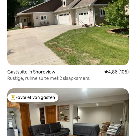
Gastsuite in Shoreview
Gemiddelde beo
4,86 (106)
Rustige, ruime suite met 2 slaapkamers.
Favoriet van gasten
Topfavoriet van gasten