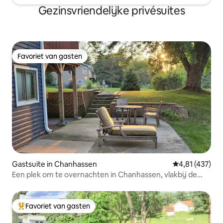
Gezinsvriendelijke privésuites
Favoriet van gasten
Favoriet van gasten
Gastsuite in Chanhassen
Gemiddelde beo
4,81 (437)
Een plek om te overnachten in Chanhassen, vlakbij de
Twin Cities
Favoriet van gasten
Topfavoriet van gasten