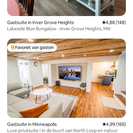
Gastsuite in Inver Grove Heights
Gemiddelde beo
4,88 (148)
Lakeside Blue Bungalow - Inver Grove Heights, MN
Favoriet van gasten
Topfavoriet van gasten
Gastsuite in Minneapolis
Gemiddelde beo
4,99 (165)
Luxe privésuite | In de buurt van North Loop en natuur