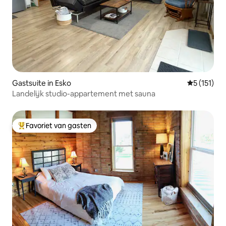
Gastsuite in Esko
Gemiddelde
5 (151)
Landelijk studio-appartement met sauna
Favoriet van gasten
Topfavoriet van gasten