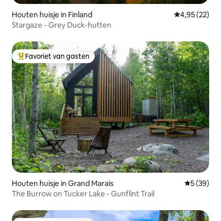
Houten huisje in Finland
Gemiddelde be
4,95 (22)
Stargaze - Grey Duck-hutten
Favoriet van gasten
Topfavoriet van gasten
Houten huisje in Grand Marais
Gemiddelde
5 (39)
The Burrow on Tucker Lake - Gunflint Trail