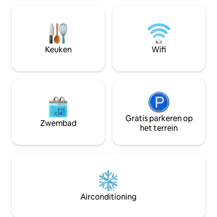
maar toch in de bu
hemel te onthullen - met uitzicht op 500
Ga op het grote c
hectare natuurlijke pracht direct naast
en kijk hoe de gol
de deur. Stap in de hete, bubbelende
breken, naar het 
jets van de jacuzzi of warme stralen van
van de weg wande
de regendouche en herstel je geest
Keuken
Wifi
nemen, een kamp
door je spieren te verlichten en
paden bewandele
eventuele resterende spanningen van
de dag weg te smelten. Slaap lekker in
één van onze zachte bedden. 's
Ochtends, pad rond op vloervloer
verwarmde vloeren (zo gezellig in de
winter.) Of geniet van je ochtendkoffie
Gratis parkeren op
op een van de vier buitendekken. En
Zwembad
het terrein
vergeet niet om het mysterie van de
boomhut op te lossen, dat op je
ontdekking wacht binnen de houten
balkenmuren. Deze boomhut is op maat
ontworpen door de architect met
driedimensionaal schaken in gedachten.
Ambachtelijke architectonische details
zijn overal te vinden. Kristallen
Airconditioning
kroonluchters liggen op de hoge
plafonds en marmeren aanrechtbladen