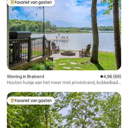
Favoriet van gasten
Topfavoriet van gasten
Woning in Brainerd
Gemiddelde be
4,96 (69)
Houten huisje aan het meer met privéstrand, bubbelbad
en sauna
Favoriet van gasten
Topfavoriet van gasten