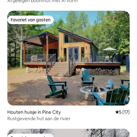
Afgelegen boomhut met A-vorm
Favoriet van gasten
Favoriet van gasten
Houten huisje in Pine City
Gemiddeld
5 (17)
Rustgevende hut aan de rivier