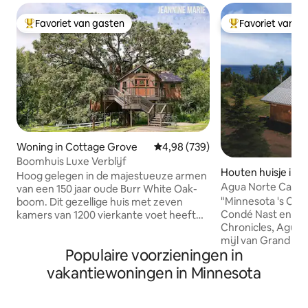
Favoriet van gasten
Favoriet van g
Topfavoriet van gasten
Topfavoriet van 
Woning in Cottage Grove
Gemiddelde beoordeling van 4,9
4,98 (739)
Boomhuis Luxe Verblijf
Houten huisje in 
Hoog gelegen in de majestueuze armen
ais
Agua Norte Cabin:
van een 150 jaar oude Burr White Oak-
Sauna
"Minnesota 's Coo
boom. Dit gezellige huis met zeven
Condé Nast en gez
kamers van 1200 vierkante voet heeft
Chronicles, Agua N
niet alleen een adembenemend uitzicht,
mijl van Grand Mar
het heeft ook betoverende en heerlijke
Populaire voorzieningen in
Lake Superior en
verrassingen die passen bij een
het bed om naar d
sprookje. Beklim 40 voet omhoog op de
vakantiewoningen in Minnesota
de magie van het n
Observatietoren, waar een telescoop op
hut perfect voor 
je wacht, klaar om de nachtelijke hemel
op zoek zijn naar ru
te scannen en het panorama van de