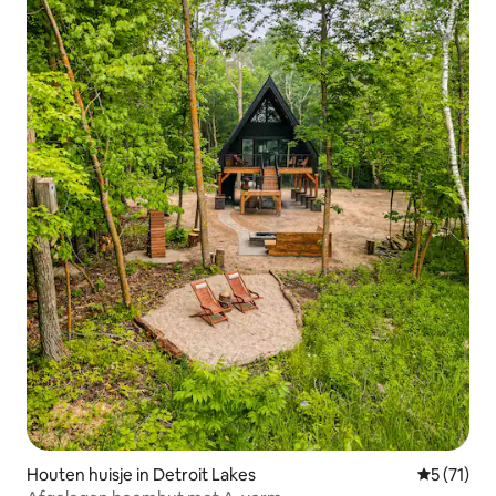
Houten huisje in Detroit Lakes
Gemiddeld
5 (71)