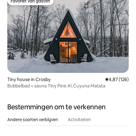
Favoriet van gasten
Favoriet van gasten
Tiny house in Crosby
Gemiddelde beo
4,87 (126)
Bubbelbad + sauna Tiny Pine A\ Cuyuna Matata
Bestemmingen om te verkennen
Andere soorten verblijven
Activiteiten