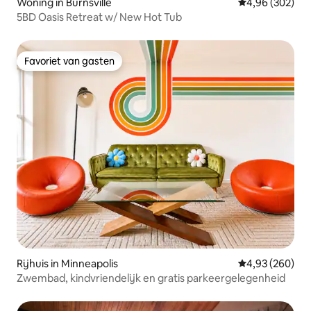
Woning in Burnsville
Gemiddelde beo
4,96 (302)
5BD Oasis Retreat w/ New Hot Tub
Favoriet van gasten
Favoriet van gasten
Rijhuis in Minneapolis
Gemiddelde beo
4,93 (260)
Zwembad, kindvriendelijk en gratis parkeergelegenheid