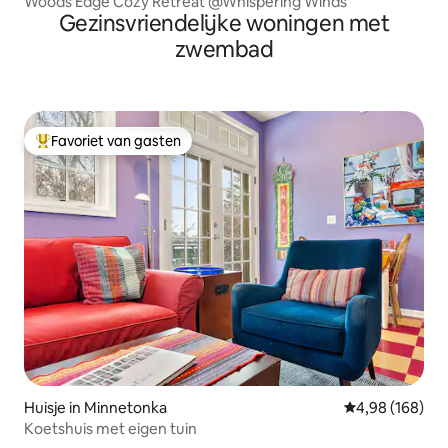
Woods Edge Cozy Retreat @Whispering Winds
Gezinsvriendelijke woningen met
zwembad
Favoriet van gasten
Topfavoriet van gasten
Huisje in Minnetonka
Gemiddelde beo
4,98 (168)
Koetshuis met eigen tuin