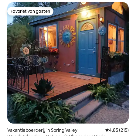
Favoriet van gasten
Favoriet van gasten
Vakantieboerderij in Spring Valley
Gemiddelde beo
4,85 (215)