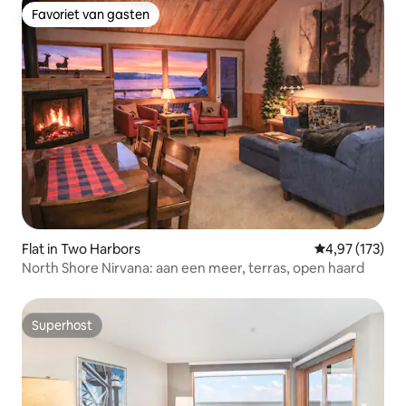
Favoriet van gasten
Favoriet van gasten
Flat in Two Harbors
Gemiddelde beo
4,97 (173)
North Shore Nirvana: aan een meer, terras, open haard
Superhost
Superhost