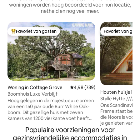
woningen worden hoog beoordeeld voor hun locatie,
netheid en nog veel meer.
Favoriet van gasten
Favoriet van gas
Topfavoriet van gasten
Favoriet van gas
Woning in Cottage Grove
Gemiddelde beoordeling van 4,9
4,98 (739)
Houten huisje in B
Boomhuis Luxe Verblijf
St
Hoog gelegen in de majestueuze armen
Ons Scandinavisch
van een 150 jaar oude Burr White Oak-
Frame staat bekend
boom. Dit gezellige huis met zeven
die Noors is voor ‘
kamers van 1200 vierkante voet heeft
je genieten van 5
niet alleen een adembenemend uitzicht,
Populaire voorzieningen voor
bos met paden sli
het heeft ook betoverende en heerlijke
rivieroever. Slech
verrassingen die passen bij een
gezinsvriendelijke accommodaties in