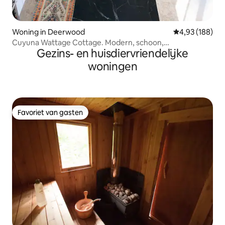
Woning in Deerwood
Gemiddelde beo
4,93 (188)
Cuyuna Wattage Cottage. Modern, schoon,
Gezins- en huisdiervriendelijke
ontspannend.
woningen
Favoriet van gasten
Favoriet van gasten