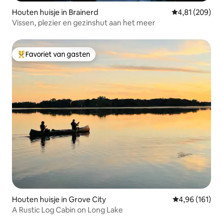
Houten huisje in Brainerd
Gemiddelde beo
4,81 (209)
Vissen, plezier en gezinshut aan het meer
Favoriet van gasten
Topfavoriet van gasten
Houten huisje in Grove City
Gemiddelde beo
4,96 (161)
A Rustic Log Cabin on Long Lake