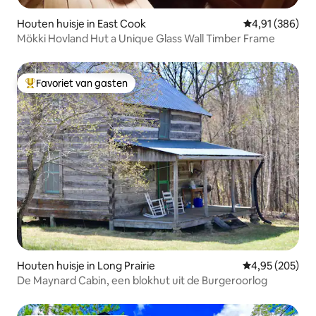
Houten huisje in East Cook
Gemiddelde beo
4,91 (386)
Mökki Hovland Hut a Unique Glass Wall Timber Frame
Favoriet van gasten
Topfavoriet van gasten
Houten huisje in Long Prairie
Gemiddelde beo
4,95 (205)
De Maynard Cabin, een blokhut uit de Burgeroorlog