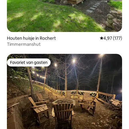
Houten huisje in Rochert
Gemiddelde beo
4,97 (177)
Timmermanshut
Favoriet van gasten
Favoriet van gasten