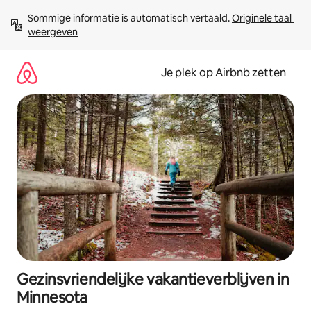
Ga
Sommige informatie is automatisch vertaald. 
Originele taal 
direct
weergeven
naar
inhoud
Je plek op Airbnb zetten
Gezinsvriendelijke vakantieverblijven in
Minnesota