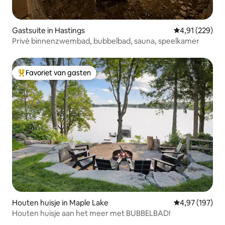
Gastsuite in Hastings
Gemiddelde beo
4,91 (229)
Privé binnenzwembad, bubbelbad, sauna, speelkamer
Favoriet van gasten
Topfavoriet van gasten
Houten huisje in Maple Lake
Gemiddelde beo
4,97 (197)
Houten huisje aan het meer met BUBBELBAD!