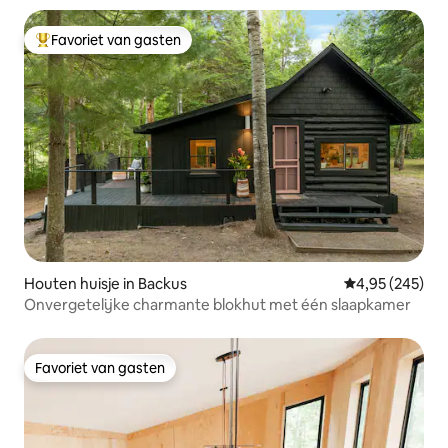
Favoriet van gasten
Topfavoriet van gasten
Houten huisje in Backus
Gemiddelde beo
4,95 (245)
Onvergetelijke charmante blokhut met één slaapkamer
Favoriet van gasten
Favoriet van gasten