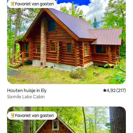
Favoriet van gasten
Topfavoriet van gasten
Houten huisje in Ely
Gemiddelde beo
4,92 (217)
Sixmile Lake Cabin
Favoriet van gasten
Topfavoriet van gasten