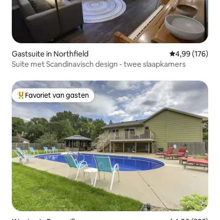
Gastsuite in Northfield
Gemiddelde beo
4,99 (176)
Suite met Scandinavisch design - twee slaapkamers
Favoriet van gasten
Topfavoriet van gasten