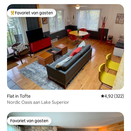
Favoriet van gasten
Topfavoriet van gasten
Flat in Tofte
Gemiddelde beo
4,92 (322)
Nordic Oasis aan Lake Superior
Favoriet van gasten
Favoriet van gasten