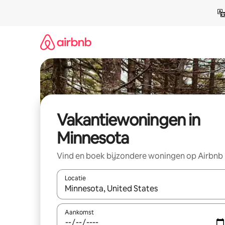
Ga
direct
naar
inhoud
Vakantiewoningen in
Minnesota
Vind en boek bijzondere woningen op Airbnb
Locatie
Wanneer er resultaten beschikbaar zijn, maak je 
Aankomst