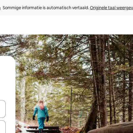
Sommige informatie is automatisch vertaald. 
Originele taal weerge
een keuze met je de pijltjestoetsen omhoog en omlaag, óf door te tikk