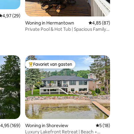
ecensies
Gemiddelde beoordeling van 4,97 op 5, 29 recensies
4,97 (29)
Woning in Hermantown
Gemiddelde beoordelin
4,85 (87)
Private Pool & Hot Tub | Spacious Family
Retreat
Favoriet van gasten
Topfavoriet van gasten
ecensies
nda
emiddelde beoordeling van 4,95 op 5, 169 recensies
4,95 (169)
Woning in Shoreview
Gemiddelde beoord
5 (18)
Luxury Lakefront Retreat | Beach +