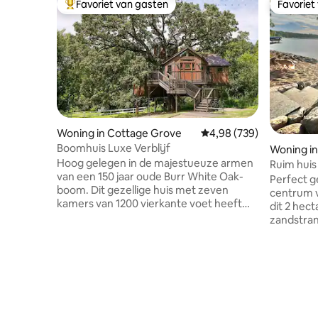
Favoriet van gasten
Favoriet
Topfavoriet van gasten
Favoriet
Woning in Cottage Grove
Gemiddelde beoordeling
4,98 (739)
Boomhuis Luxe Verblijf
Woning i
Hoog gelegen in de majestueuze armen
Ruim huis
van een 150 jaar oude Burr White Oak-
het hele g
Perfect g
boom. Dit gezellige huis met zeven
centrum v
kamers van 1200 vierkante voet heeft
dit 2 hec
niet alleen een adembenemend uitzicht,
zandstran
het heeft ook betoverende en heerlijke
het ideal
verrassingen die passen bij een sprookje.
Alle slaa
Beklim 40 voet omhoog op de
kingsize 
Observatietoren, waar een telescoop op
kinderbed
je wacht, klaar om de nachtelijke hemel
lagere ni
te scannen en het panorama van de
bijgewer
hemel te onthullen - met uitzicht op 500
speelkam