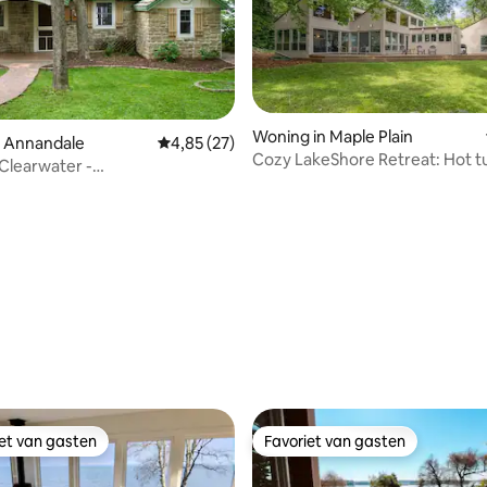
eling van 5 op 5, 9 recensies
Woning in Maple Plain
n Annandale
Gemiddelde beoordeling van 4,85 op 5, 27 r
4,85 (27)
Cozy LakeShore Retreat: Hot t
 Clearwater -
Fishing
etskiverhuur
iet van gasten
Favoriet van gasten
iet van gasten
Favoriet van gasten