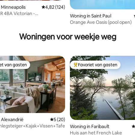
 Minneapolis
Gemiddelde beoordeling van 4,82 op 5, 124 r
4,82 (124)
R 4BA Victorian -
ling van 5 op 5, 64 recensies
Woning in Saint Paul
/Sauna/Hot tub
Orange Ave Oasis (pool open)
Woningen voor weekje weg
iet van gasten
Favoriet van gasten
iet van gasten
Topfavoriet van gasten
ing van 5 op 5, 129 recensies
 Alexandrië
Gemiddelde beoordeling van 5 op 5, 20 r
5 (20)
legsteiger+Kajak+Vissen+Tafelvoetbal+Tafeltennis+Vuur+Vera
Woning in Faribault
G
Huis aan het French Lake