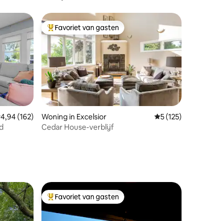
Private Chef
Favoriet van gasten
Topfavoriet van gasten
emiddelde beoordeling van 4,94 op 5, 162 recensies
4,94 (162)
Woning in Excelsior
Gemiddelde beoorde
5 (125)
d
Cedar House-verblijf
ecensies
Favoriet van gasten
Topfavoriet van gasten