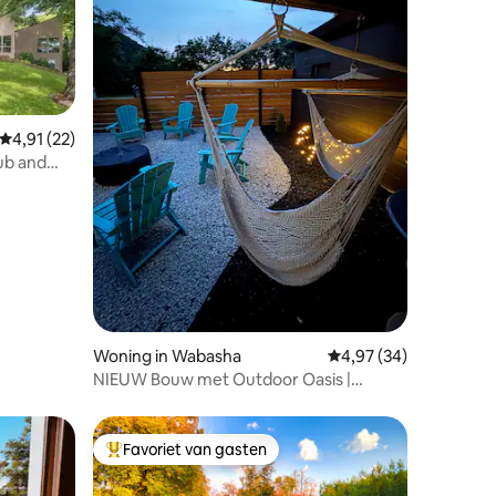
Gemiddelde beoordeling van 4,91 op 5, 22 recensies
4,91 (22)
ecensies
ub and
Woning in Wabasha
Gemiddelde beoordelin
4,97 (34)
NIEUW Bouw met Outdoor Oasis |
Feest-/spelkamer
Favoriet van gasten
Topfavoriet van gasten