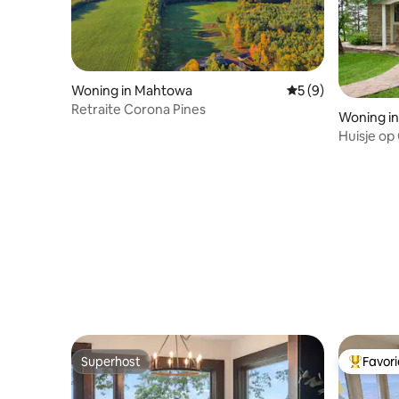
Woning in Mahtowa
Gemiddelde beoord
5 (9)
Retraite Corona Pines
Woning i
Huisje op
ponton-/j
Superhost
Favor
Superhost
Topfavor