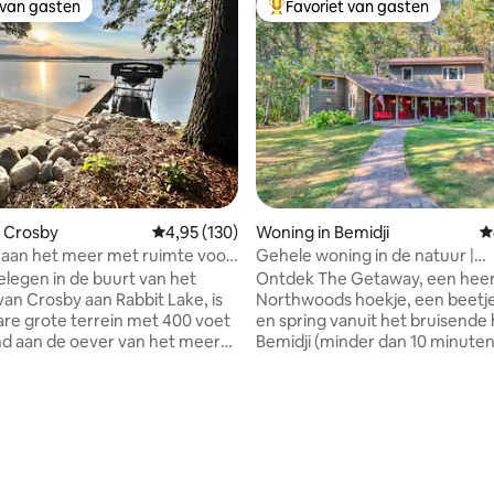
 van gasten
Favoriet van gasten
 van gasten
Topfavoriet van gasten
 van 4,98 op 5, 739 recensies
n Crosby
Gemiddelde beoordeling van 4,95 op 5, 130 r
4,95 (130)
Woning in Bemidji
G
 aan het meer met ruimte voor
Gehele woning in de natuur |
ezin!
Familieverblijf
elegen in de buurt van het
Ontdek The Getaway, een heerl
an Crosby aan Rabbit Lake, is
Northwoods hoekje, een beetje
tare grote terrein met 400 voet
en spring vanuit het bruisende 
d aan de oever van het meer
Bemidji (minder dan 10 minuten)!
e toevluchtsoord voor groepen.
voor dat je wakker wordt met t
pkamers zijn boven met 1
vogels en kronkelt in prachtige
bed, 7 queensize bed, een
zonsondergangen. Het ontwer
je en een sta-bureau. Het
Getaway Experience is voor ge
veau beschikt over een volledig
goede vrienden en mensen die
kte keuken, eetkamer,
zijn naar herinneringen. Onze 
er/bar en een ruime
woning maximaliseert mogelij