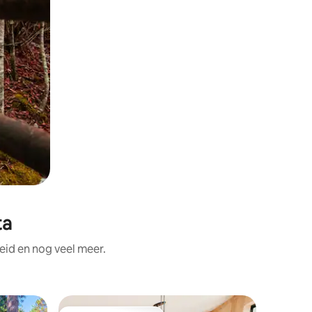
ta
id en nog veel meer.
Woning i