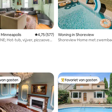
 Minneapolis
Gemiddelde beoordeling van 4,75 op 5, 577 r
4,75 (577)
Woning in Shoreview
E; Hot-tub, vijver, pizzaoven,
Shoreview Home met zwemba
 locatie
gameroom
g van 4,97 op 5, 38 recensies
 van gasten
Favoriet van gasten
 van gasten
Topfavoriet van gasten