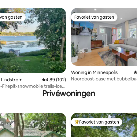
 van gasten
Favoriet van gasten
 van gasten
Favoriet van gasten
 van 4,96 op 5, 233 recensies
Woning in Minneapolis
G
Noordoost-oase met bubbelba
 Lindstrom
Gemiddelde beoordeling van 4,89 op 5, 102 r
4,89 (102)
-Firepit-snowmobile trails-ice
Privéwoningen
st
Favoriet van gasten
st
Topfavoriet van gasten