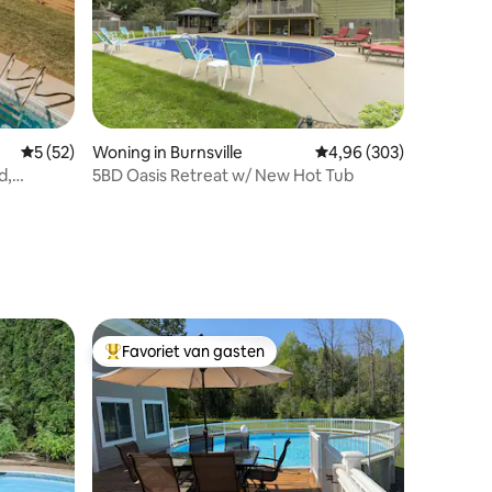
ecensies
Gemiddelde beoordeling van 5 op 5, 52 recensies
5 (52)
Woning in Burnsville
Gemiddelde beoordeling
4,96 (303)
d,
5BD Oasis Retreat w/ New Hot Tub
Favoriet van gasten
Topfavoriet van gasten