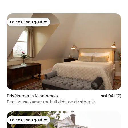
Favoriet van gasten
Favoriet van gasten
Privékamer in Minneapolis
Gemiddelde be
4,94 (17)
Penthouse kamer met uitzicht op de steeple
Favoriet van gasten
Favoriet van gasten