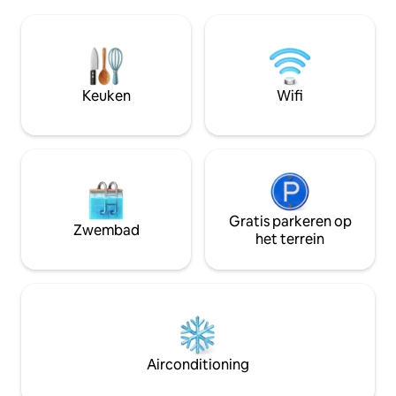
porta-potty (ong
rooms, as well as the kitchen. One room
verderop, maar G
has a NEW QUEEN BED, and the other
of douche). Gaste
has a full sized bed. I stay out of your
water. Verhuur is
way as much as possible, but am happy
Huurauto heeft ai
to give you any information about the
vermogen. Gasten
Keuken
Wifi
area. Several other amenities included,
naar slaapkamer lo
such as: ~Porch (courtesy of HGTV's
buitenruimte bij h
'Decorating Cents'), patio ~Easy access
wordt gedeeld.
to light rail station (7 blocks) and bus
routes (2 blocks) ~2 short blocks to Lake
Hiawatha, 6 short blocks to Lake
Nokomis, and 8 blocks to Minnehaha
Falls ~One short block to paved trails for
Gratis parkeren op
Zwembad
walking/biking/running/cross country
het terrein
skiing along Minnehaha Creek ~Wireless
Internet ~Newer gas cooking stove ~Off
street parking (per availability), and
plenty of on street parking ~Piano from
the roarin' 20s ~Hardwood floors, oak
buffet Pre-arrangement: ~Occasional
access to "the lounge" w/ bar and
Airconditioning
turntable for your vinyl records, and for
musician rehearsal space There is just an