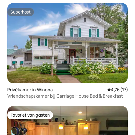
Superhost
Superhost
Privékamer in Winona
Gemiddelde b
4,76 (17)
Vriendschapskamer bij Carriage House Bed & Breakfast
Favoriet van gasten
Favoriet van gasten