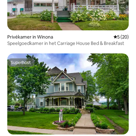
Privékamer in Winona
Gemiddelde
5 (20)
Speelgoedkamer in het Carriage House Bed & Breakfast
Superhost
Superhost