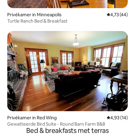
Privékamer in Minneapolis
Gemiddelde be
4,73 (44)
Turtle Ranch Bed & Breakfast
Privékamer in Red Wing
Gemiddelde be
4,93 (14)
Gewatteerde Bird Suite - Round Barn Farm B&B
Bed & breakfasts met terras