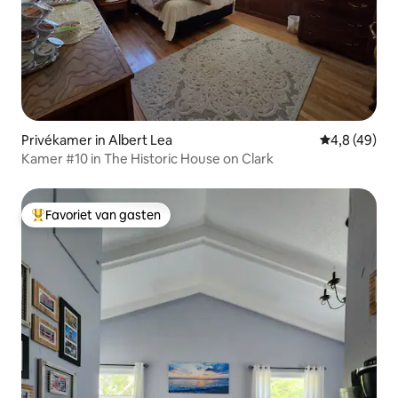
Privékamer in Albert Lea
Gemiddelde b
4,8 (49)
Kamer #10 in The Historic House on Clark
Favoriet van gasten
Topfavoriet van gasten