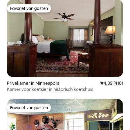
Favoriet van gasten
Favoriet van gasten
Privékamer in Minneapolis
Gemiddelde beo
4,89 (410)
Kamer voor koetsier in historisch koetshuis
Favoriet van gasten
Favoriet van gasten