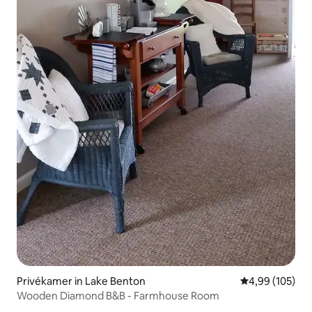
Privékamer in Lake Benton
Gemiddelde beo
4,99 (105)
Wooden Diamond B&B - Farmhouse Room