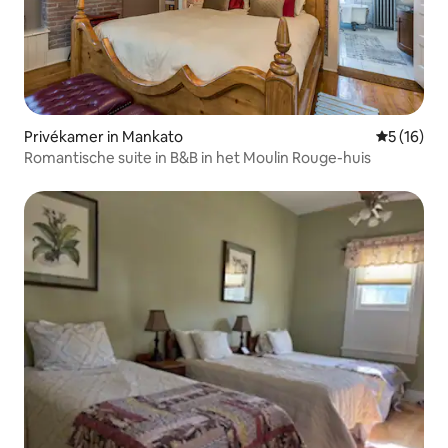
Privékamer in Mankato
Gemiddelde
5 (16)
Romantische suite in B&B in het Moulin Rouge-huis