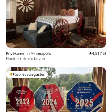
Privékamer in Minneapolis
Gemiddelde b
4,81 (16)
Hooiruifretraite boven
Favoriet van gasten
Topfavoriet van gasten