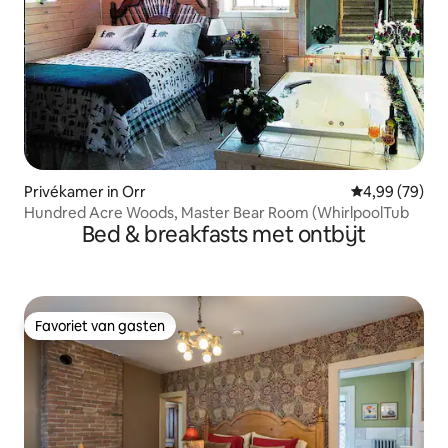
Privékamer in Orr
Gemiddelde be
4,99 (79)
Hundred Acre Woods, Master Bear Room (WhirlpoolTub
Bed & breakfasts met ontbijt
Favoriet van gasten
Favoriet van gasten