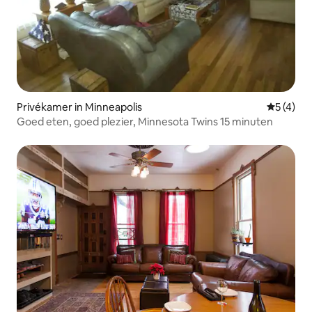
Privékamer in Minneapolis
Gemiddeld
5 (4)
Goed eten, goed plezier, Minnesota Twins 15 minuten