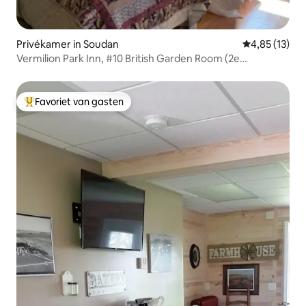
Privékamer in Soudan
Gemiddelde be
4,85 (13)
Vermilion Park Inn, #10 British Garden Room (2e
verdieping)
Favoriet van gasten
Topfavoriet van gasten