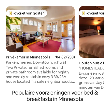
Favoriet van gasten
Favoriet van g
Topfavoriet van gasten
Topfavoriet van 
Privékamer in Minneapolis
Gemiddelde beoordeling van 4,8
4,82 (230)
Parken, meren, Downtown, lightrail
Houten huisje in E
Two Private, furnished rooms and
“HOMESTEADER HAU
private bathroom available for nightly
Duluth, MN)
Ervaar een rustie
and weekly rentals in cozy 3 BR/2BA
deze 120 jaar oude
house located in a safe neighborhood a
grens van Jay Coo
short block north of Minnehaha Creek,
minuten van Dulut
and two short blocks from Lake
Populaire voorzieningen voor bed &
door natuur en wil
Hiawatha. The rooms are located on the
comfort van een 
breakfasts in Minnesota
main level with plenty of sunlight, and
korte wandeling v
there is quick access to a full PRIVATE
van de parkeerplaa
bath, linen closet, dining and living