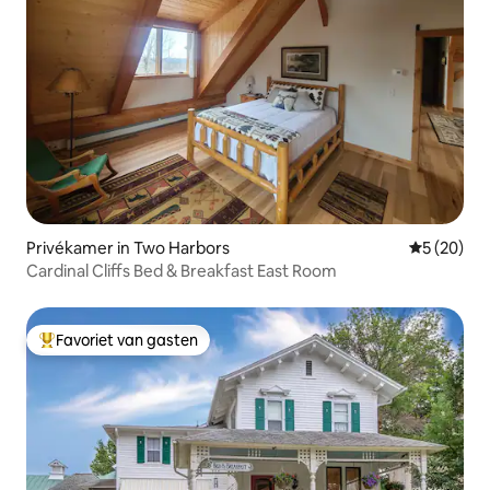
Privékamer in Two Harbors
Gemiddelde
5 (20)
Cardinal Cliffs Bed & Breakfast East Room
Favoriet van gasten
Topfavoriet van gasten