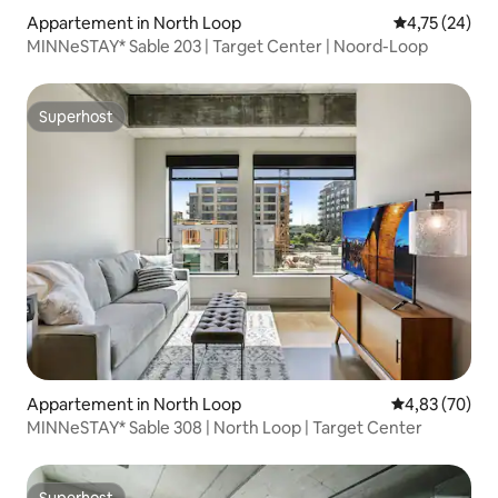
Appartement in North Loop
Gemiddelde be
4,75 (24)
MINNeSTAY* Sable 203 | Target Center | Noord-Loop
Superhost
Superhost
Appartement in North Loop
Gemiddelde be
4,83 (70)
MINNeSTAY* Sable 308 | North Loop | Target Center
Superhost