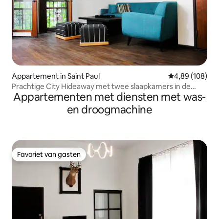
Appartement in Saint Paul
Gemiddelde beo
4,89 (108)
Prachtige City Hideaway met twee slaapkamers in de
Appartementen met diensten met was-
bomen
en droogmachine
Favoriet van gasten
Favoriet van gasten