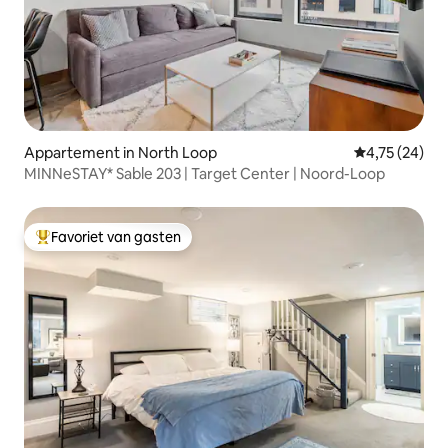
Appartement in North Loop
Gemiddelde be
4,75 (24)
MINNeSTAY* Sable 203 | Target Center | Noord-Loop
Favoriet van gasten
Topfavoriet van gasten