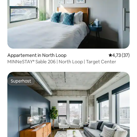
Appartement in North Loop
Gemiddelde be
4,73 (37)
MINNeSTAY* Sable 206 | North Loop | Target Center
Superhost
Superhost