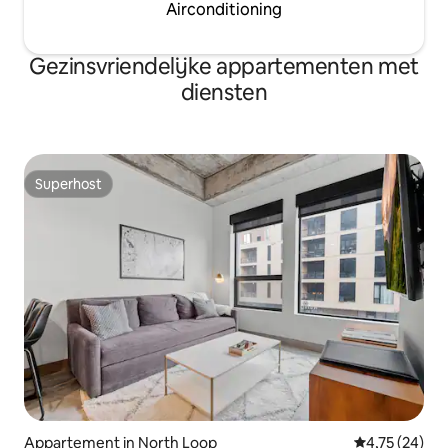
Airconditioning
Gezinsvriendelijke appartementen met
diensten
Superhost
Superhost
Appartement in North Loop
Gemiddelde be
4,75 (24)