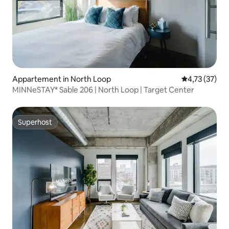
Appartement in North Loop
Gemiddelde be
4,73 (37)
MINNeSTAY* Sable 206 | North Loop | Target Center
Superhost
Superhost