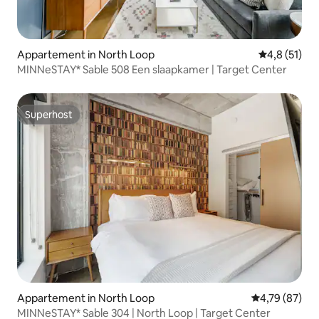
Appartement in North Loop
Gemiddelde 
4,8 (51)
MINNeSTAY* Sable 508 Een slaapkamer | Target Center
Superhost
Superhost
Appartement in North Loop
Gemiddelde be
4,79 (87)
MINNeSTAY* Sable 304 | North Loop | Target Center