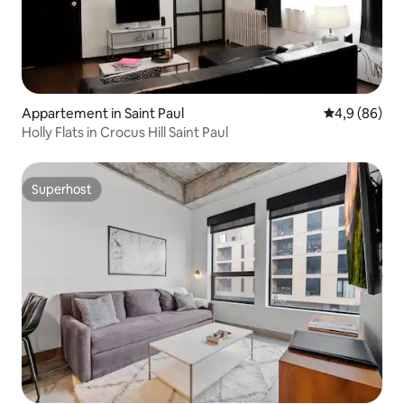
Appartement in Saint Paul
Gemiddelde b
4,9 (86)
Holly Flats in Crocus Hill Saint Paul
Superhost
Superhost