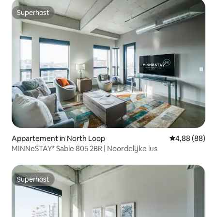
Superhost
Superhost
Appartement in North Loop
Gemiddelde be
4,88 (88)
MINNeSTAY* Sable 805 2BR | Noordelijke lus
Superhost
Superhost