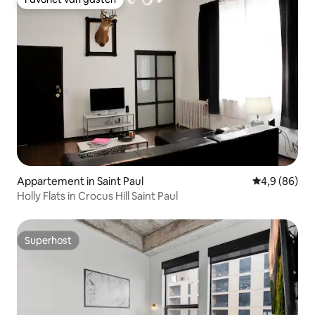
Favoriet van gasten
Appartement in Saint Paul
Gemiddelde b
4,9 (86)
Holly Flats in Crocus Hill Saint Paul
Superhost
Superhost