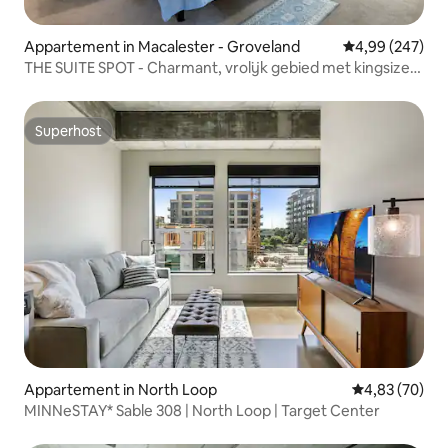
Appartement in Macalester - Groveland
Gemiddelde beo
4,99 (247)
THE SUITE SPOT - Charmant, vrolijk gebied met kingsize
bed
Superhost
Superhost
Appartement in North Loop
Gemiddelde be
4,83 (70)
MINNeSTAY* Sable 308 | North Loop | Target Center