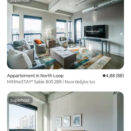
Superhost
Appartement in North Loop
Gemiddelde be
4,88 (88)
MINNeSTAY* Sable 805 2BR | Noordelijke lus
Superhost
Superhost