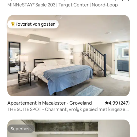
MINNeSTAY* Sable 203 | Target Center | Noord-Loop
Favoriet van gasten
Topfavoriet van gasten
Appartement in Macalester - Groveland
Gemiddelde beo
4,99 (247)
THE SUITE SPOT - Charmant, vrolijk gebied met kingsize
bed
Superhost
Superhost