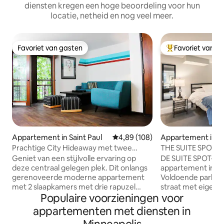
diensten kregen een hoge beoordeling voor hun
locatie, netheid en nog veel meer.
Favoriet van gasten
Favoriet van g
Favoriet van gasten
Topfavoriet van 
Appartement in Saint Paul
Gemiddelde beoordeling van 4,8
4,89 (108)
Appartement in M
- Groveland
Prachtige City Hideaway met twee
THE SUITE SPOT - 
slaapkamers in de bomen
gebied met kingsi
Geniet van een stijlvolle ervaring op
DE SUITE SPOT-Low
deze centraal gelegen plek. Dit onlangs
appartement in e
gerenoveerde moderne appartement
Voldoende parkee
met 2 slaapkamers met drie rapuzel
straat met eigen e
Populaire voorzieningen voor
balkons die uitkomen in de bomen op
centraal gelegen, 
deze eenheid op de tweede verdieping.
loopafstand van re
appartementen met diensten in
Het is een prachtige plek om te
Gerenoveerd in 20