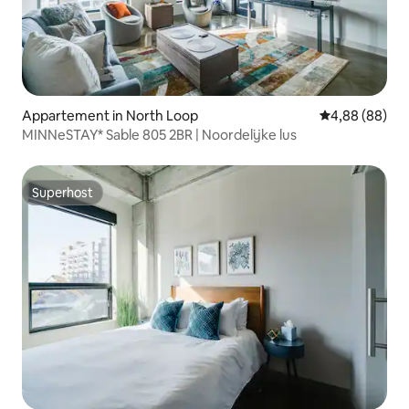
Appartement in North Loop
Gemiddelde be
4,88 (88)
MINNeSTAY* Sable 805 2BR | Noordelijke lus
Superhost
Superhost