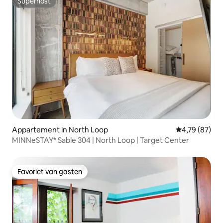
Superhost
Superhost
Appartement in North Loop
Gemiddelde be
4,79 (87)
MINNeSTAY* Sable 304 | North Loop | Target Center
Favoriet van gasten
Favoriet van gasten