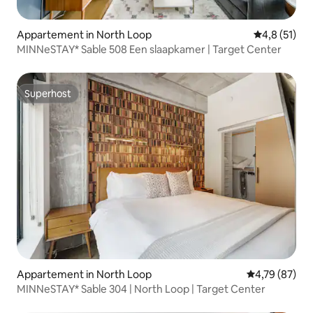
Appartement in North Loop
Gemiddelde 
4,8 (51)
MINNeSTAY* Sable 508 Een slaapkamer | Target Center
Superhost
Superhost
Appartement in North Loop
Gemiddelde be
4,79 (87)
MINNeSTAY* Sable 304 | North Loop | Target Center