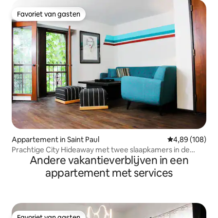
Favoriet van gasten
Favoriet van gasten
Appartement in Saint Paul
Gemiddelde beo
4,89 (108)
Prachtige City Hideaway met twee slaapkamers in de
Andere vakantieverblijven in een
bomen
appartement met services
Favoriet van gasten