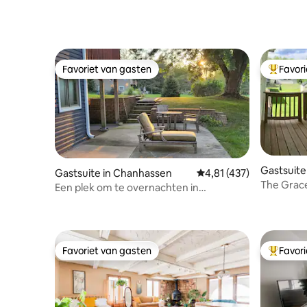
Favoriet van gasten
Favor
Favoriet van gasten
Topfavor
Gastsuite
Gastsuite in Chanhassen
Gemiddelde beoordeling
4,81 (437)
The Grace
Een plek om te overnachten in
Chanhassen, vlakbij de Twin Cities
Favoriet van gasten
Favor
Favoriet van gasten
Topfavor