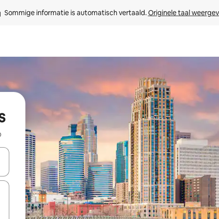
Sommige informatie is automatisch vertaald. 
Originele taal weerge
s
b
een keuze met je de pijltjestoetsen omhoog en omlaag, óf door te tikk