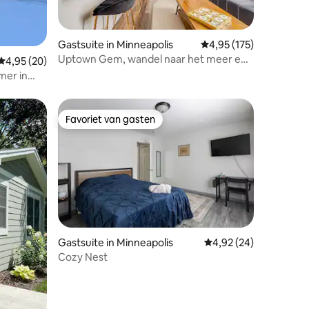
Gastsuite in Minneapolis
Gemiddelde beoordelin
4,95 (175)
Uptown Gem, wandel naar het meer en
ecensies
Gemiddelde beoordeling van 4,95 op 5, 20 recensies
4,95 (20)
dineren.
mer in
Favoriet van gasten
Favoriet van gasten
Gastsuite in Minneapolis
Gemiddelde beoordelin
4,92 (24)
ecensies
Cozy Nest