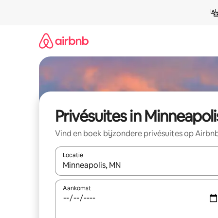
Ga
direct
naar
inhoud
Privésuites in Minneapoli
Vind en boek bijzondere privésuites op Airbn
Locatie
Wanneer er resultaten beschikbaar zijn, maak je 
Aankomst