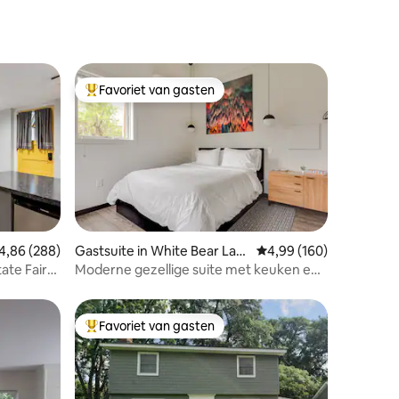
Favoriet van gasten
Topfavoriet van gasten
ecensies
emiddelde beoordeling van 4,86 op 5, 288 recensies
4,86 (288)
Gastsuite in White Bear Lak
Gemiddelde beoordeling
4,99 (160)
e
ate Fair
Moderne gezellige suite met keuken en
eigen ingang
Favoriet van gasten
Topfavoriet van gasten