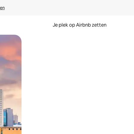
ven
Je plek op Airbnb zetten
en of swipen.