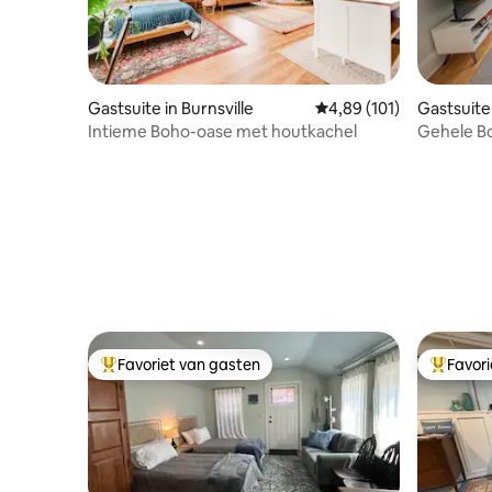
Gastsuite in Burnsville
Gemiddelde beoordeling
4,89 (101)
Gastsuite
Intieme Boho-oase met houtkachel
Gehele Bo
Alles!
Favoriet van gasten
Favor
Topfavoriet van gasten
Topfavor