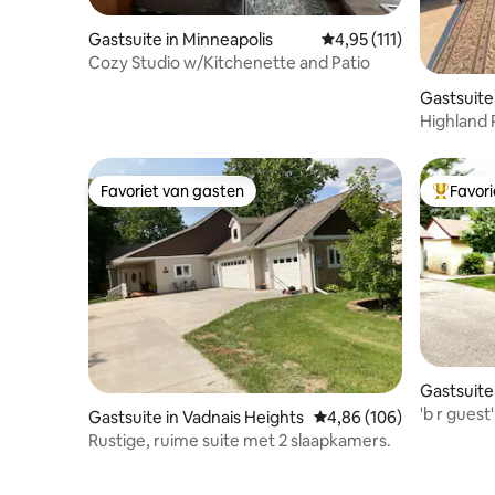
Gastsuite in Minneapolis
Gemiddelde beoordeling
4,95 (111)
Cozy Studio w/Kitchenette and Patio
Gastsuite 
Highland Par
bubbelbad,
Favoriet van gasten
Favor
Favoriet van gasten
Topfavor
Gastsuite
'b r guest
Gastsuite in Vadnais Heights
Gemiddelde beoordeling
4,86 (106)
aan je reis
Rustige, ruime suite met 2 slaapkamers.