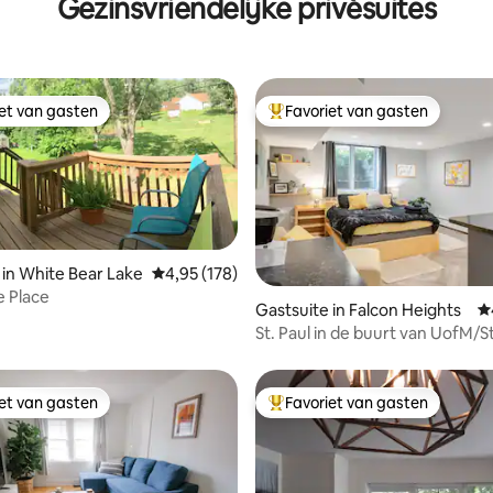
Gezinsvriendelijke privésuites
iet van gasten
Favoriet van gasten
iet van gasten
Topfavoriet van gasten
 in White Bear Lake
Gemiddelde beoordeling van 4,95 op 5, 178 r
4,95 (178)
 van 4,81 op 5, 437 recensies
 Place
Gastsuite in Falcon Heights
G
St. Paul in de buurt van UofM/St
(met garageplaats)
iet van gasten
Favoriet van gasten
iet van gasten
Topfavoriet van gasten