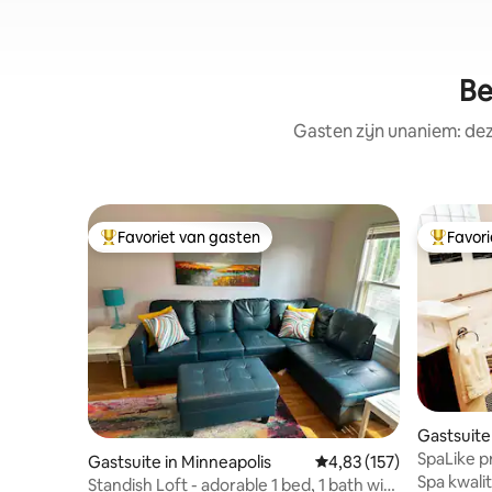
Be
Gasten zijn unaniem: dez
Favoriet van gasten
Favor
Topfavoriet van gasten
Topfavor
Gastsuite
SpaLike p
Gastsuite in Minneapolis
Gemiddelde beoordeling
4,83 (157)
Spa kwalit
Standish Loft - adorable 1 bed, 1 bath with