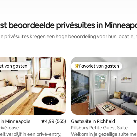
st beoordeelde privésuites in Minneapo
e privésuites kregen een hoge beoordeling voor hun locatie, 
iet van gasten
Favoriet van gasten
iet van gasten
Topfavoriet van gasten
 in Minneapolis
Gemiddelde beoordeling van 4,99 op 5, 565 r
4,99 (565)
Gastsuite in Richfield
G
rivé-oase
Pillsbury Petite Guest Suite
 van 4,83 op 5, 157 recensies
eit verblijf in een privé-entry,
Welkom in je gezellige suite m