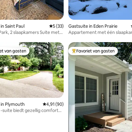
 van 4,95 op 5, 111 recensies
in Saint Paul
Gemiddelde beoordeling van 5 op 5, 33 r
5 (33)
Gastsuite in Eden Prairie
k, 2 slaapkamers Suite met
Appartement met één slaapka
 luchthaven, dicht bij alles
Eden Prairie huis
iet van gasten
Favoriet van gasten
iet van gasten
Topfavoriet van gasten
 in Plymouth
Gemiddelde beoordeling van 4,91 op 5, 90 r
4,91 (90)
' -suite biedt gezellig comfort
 van 4,86 op 5, 106 recensies