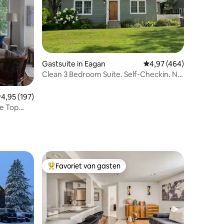
ecensies
Gastsuite in Eagan
Gemiddelde beoordeling
4,97 (464)
Clean 3 Bedroom Suite. Self-Checkin. No
Kitchen
emiddelde beoordeling van 4,95 op 5, 197 recensies
4,95 (197)
ee Top
Favoriet van gasten
Topfavoriet van gasten