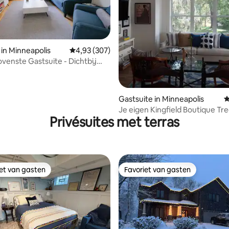
 van 4,89 op 5, 101 recensies
 in Minneapolis
Gemiddelde beoordeling van 4,93 op 5, 307 r
4,93 (307)
venste Gastsuite - Dichtbij
Gastsuite in Minneapolis
G
Je eigen Kingfield Boutique Tr
Privésuites met terras
Suite
iet van gasten
Favoriet van gasten
iet van gasten
Favoriet van gasten