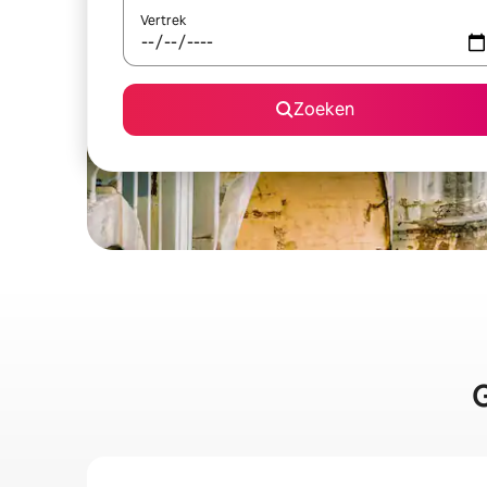
Vertrek
Zoeken
G