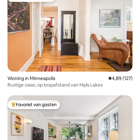
Favoriet van gasten
Woning in Minneapolis
Gemiddelde beo
4,89 (127)
Rustige oase, op loopafstand van Mpls Lakes
Favoriet van gasten
Topfavoriet van gasten