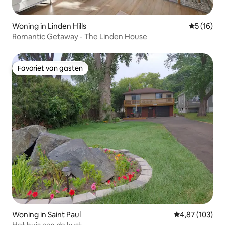
Woning in Linden Hills
Gemiddelde
5 (16)
Romantic Getaway - The Linden House
Favoriet van gasten
Favoriet van gasten
Woning in Saint Paul
Gemiddelde beo
4,87 (103)