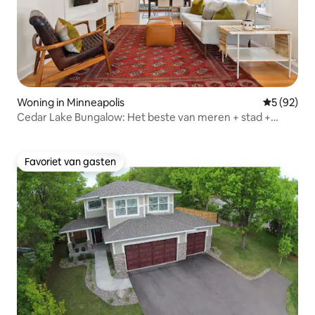
Woning in Minneapolis
Gemiddelde
5 (92)
Cedar Lake Bungalow: Het beste van meren + stad +
parken
Favoriet van gasten
Favoriet van gasten