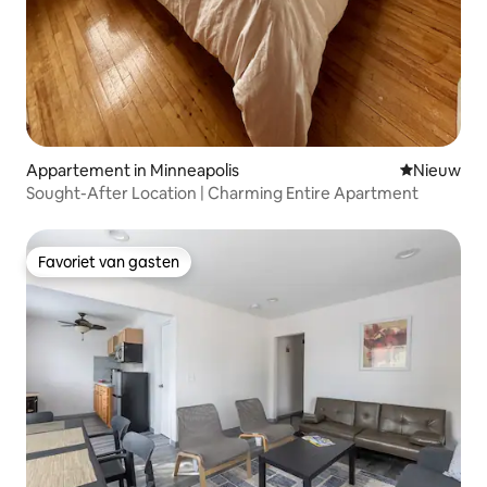
Appartement in Minneapolis
Nieuwe ac
Nieuw
Sought-After Location | Charming Entire Apartment
Favoriet van gasten
Favoriet van gasten