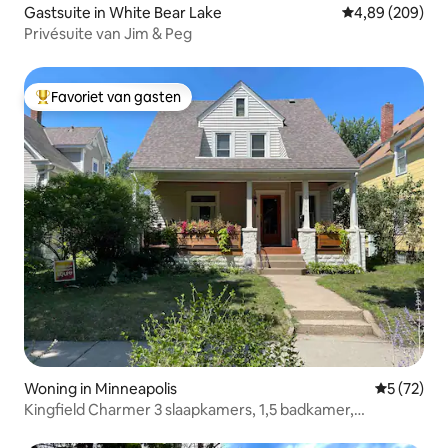
Gastsuite in White Bear Lake
Gemiddelde beo
4,89 (209)
Privésuite van Jim & Peg
Favoriet van gasten
Topfavoriet van gasten
Woning in Minneapolis
Gemiddelde
5 (72)
Kingfield Charmer 3 slaapkamers, 1,5 badkamer,
airconditioning