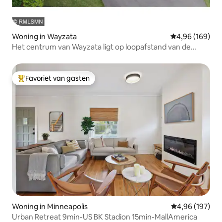
Woning in Wayzata
Gemiddelde beo
4,96 (169)
Het centrum van Wayzata ligt op loopafstand van de
koffiebar
Favoriet van gasten
Topfavoriet van gasten
Woning in Minneapolis
Gemiddelde beo
4,96 (197)
Urban Retreat 9min-US BK Stadion 15min-MallAmerica