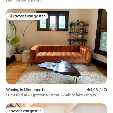
Het huis aan de kust
Favoriet van gasten
Topfavoriet van gasten
Woning in Minneapolis
Gemiddelde beo
4,98 (147)
Sun-Filled 4BR Uptown Retreat - Walk to lake+shops
Favoriet van gasten