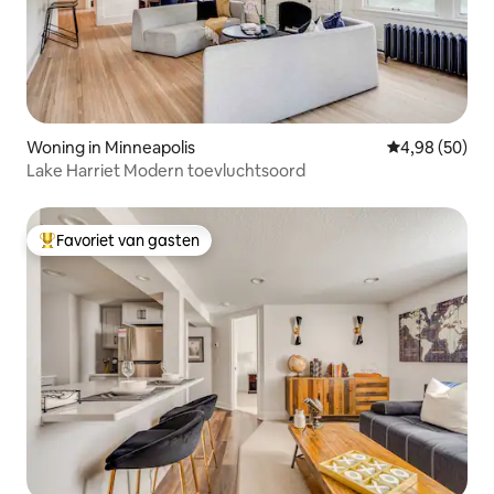
Woning in Minneapolis
Gemiddelde be
4,98 (50)
Lake Harriet Modern toevluchtsoord
Favoriet van gasten
Topfavoriet van gasten