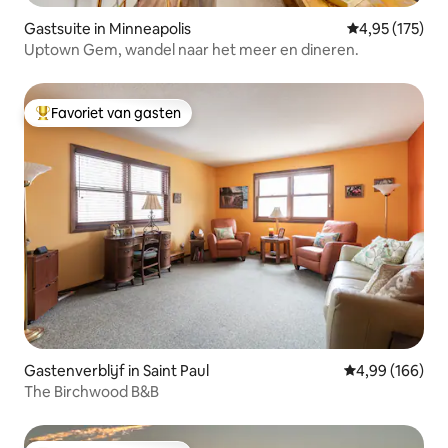
Gastsuite in Minneapolis
Gemiddelde beo
4,95 (175)
Uptown Gem, wandel naar het meer en dineren.
Favoriet van gasten
Topfavoriet van gasten
Gastenverblijf in Saint Paul
Gemiddelde beo
4,99 (166)
The Birchwood B&B