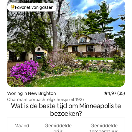
Favoriet van gasten
Topfavoriet van gasten
Woning in New Brighton
Gemiddelde be
4,97 (35)
Charmant ambachtelijk huisje uit 1927
Wat is de beste tijd om Minneapolis te
bezoeken?
Maand
Gemiddelde
Gemiddelde
prijs
temperatuur