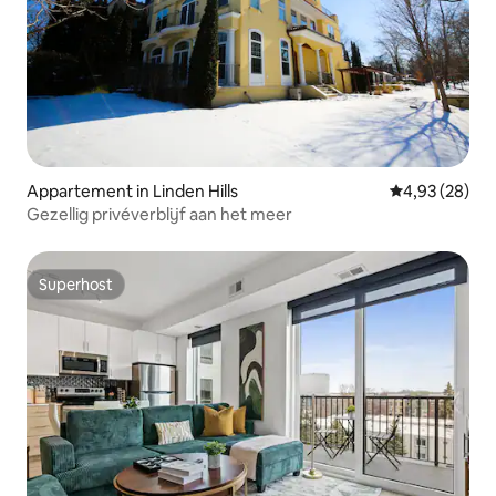
Appartement in Linden Hills
Gemiddelde be
4,93 (28)
Gezellig privéverblijf aan het meer
Superhost
Superhost