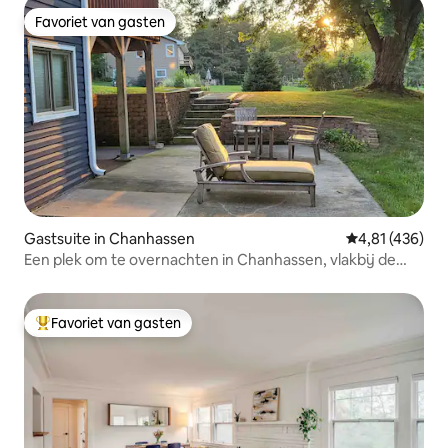
Favoriet van gasten
Favoriet van gasten
Gastsuite in Chanhassen
Gemiddelde beo
4,81 (436)
Een plek om te overnachten in Chanhassen, vlakbij de
Twin Cities
Favoriet van gasten
Topfavoriet van gasten