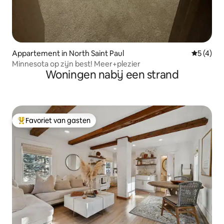
Appartement in North Saint Paul
Gemiddeld
5 (4)
Minnesota op zijn best! Meer+plezier
Woningen nabij een strand
Favoriet van gasten
Topfavoriet van gasten