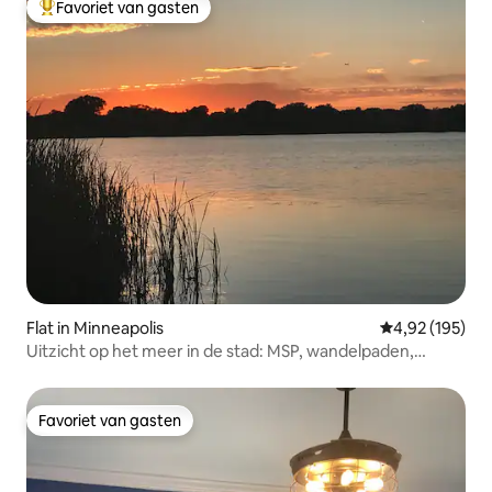
Favoriet van gasten
Topfavoriet van gasten
Flat in Minneapolis
Gemiddelde beo
4,92 (195)
Uitzicht op het meer in de stad: MSP, wandelpaden,
prachtig!
Favoriet van gasten
Favoriet van gasten