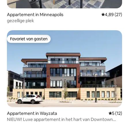
Appartement in Minneapolis
Gemiddelde be
4,89 (27)
gezellige plek
Favoriet van gasten
Favoriet van gasten
Appartement in Wayzata
Gemiddeld
5 (12)
NIEUW! Luxe appartement in het hart van Downtown
Wayzata