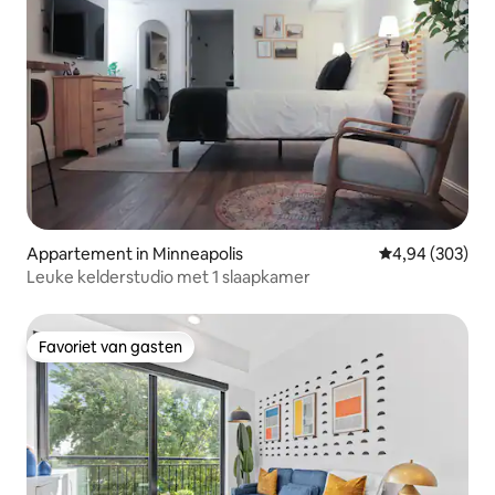
Appartement in Minneapolis
Gemiddelde beo
4,94 (303)
Leuke kelderstudio met 1 slaapkamer
Favoriet van gasten
Favoriet van gasten