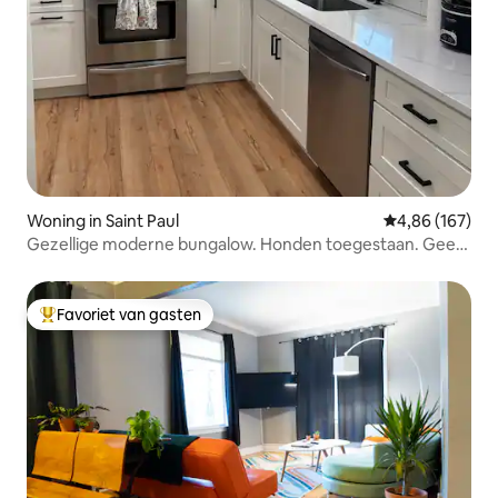
Woning in Saint Paul
Gemiddelde beo
4,86 (167)
Gezellige moderne bungalow. Honden toegestaan. Geen
huisdierkosten!
Favoriet van gasten
Topfavoriet van gasten