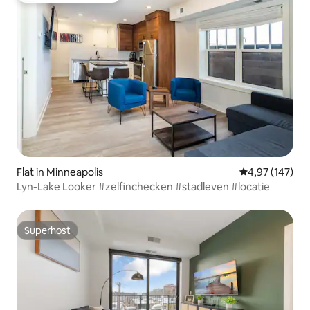
Flat in Minneapolis
Gemiddelde beo
4,97 (147)
Lyn-Lake Looker #zelfinchecken #stadleven #locatie
Superhost
Superhost