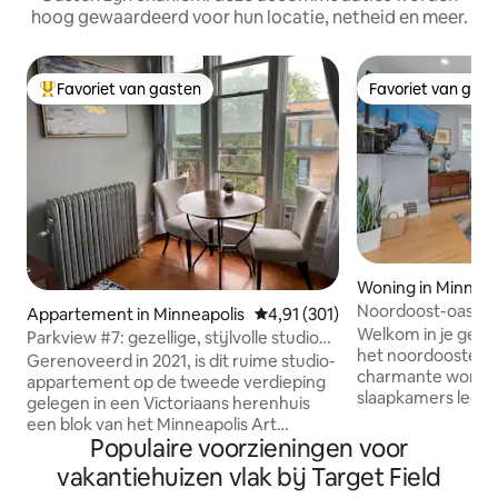
hoog gewaardeerd voor hun locatie, netheid en meer.
Favoriet van gasten
Favoriet van gas
Topfavoriet van gasten
Favoriet van gas
Woning in Minneap
Noordoost-oase 
Appartement in Minneapolis
Gemiddelde beoordeling van 4,9
4,91 (301)
Welkom in je gezel
Parkview #7: gezellige, stijlvolle studio
het noordoosten v
bij Conv Ctr, DT
Gerenoveerd in 2021, is dit ruime studio-
charmante wonin
appartement op de tweede verdieping
slaapkamers legt 
gelegen in een Victoriaans herenhuis
buurt vast met zij
een blok van het Minneapolis Art
warme sfeer. De 
Populaire voorzieningen voor
Institute of Arts , 6 blokken van het
uitnodigend, perf
Convention Center, dicht bij de
vakantiehuizen vlak bij Target Field
na een dag verken
restaurants "Eat Street", de bovenstad,