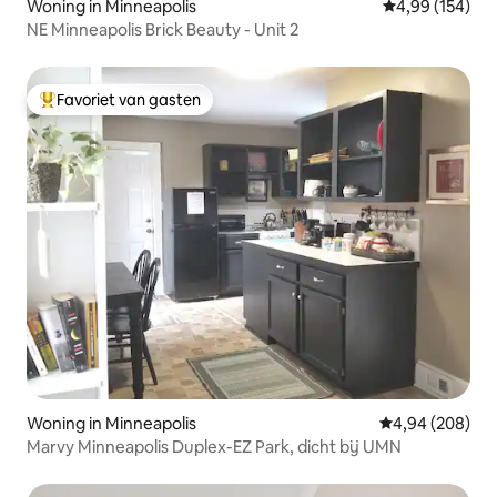
Woning in Minneapolis
Gemiddelde beo
4,99 (154)
NE Minneapolis Brick Beauty - Unit 2
Favoriet van gasten
Topfavoriet van gasten
Woning in Minneapolis
Gemiddelde beo
4,94 (208)
Marvy Minneapolis Duplex-EZ Park, dicht bij UMN