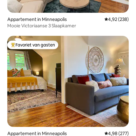
Appartement in Minneapolis
Gemiddelde beo
4,92 (238)
Mooie Victoriaanse 3 Slaapkamer
Favoriet van gasten
Topfavoriet van gasten
Appartement in Minneapolis
Gemiddelde beo
4,98 (277)