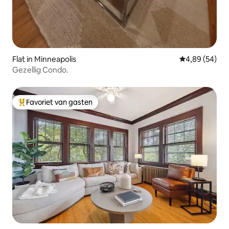
Flat in Minneapolis
Gemiddelde be
4,89 (54)
Gezellig Condo.
Favoriet van gasten
Topfavoriet van gasten