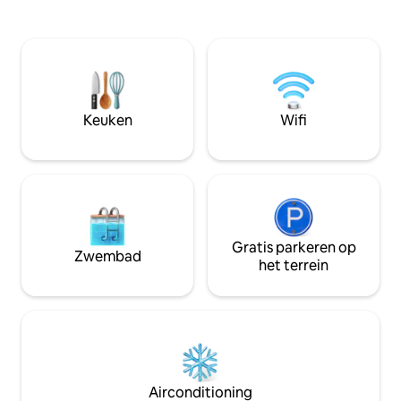
uitgeruste keuken
het centrum en de keten van stedelijke
van maaltijden een
meren. Perfect voor de zakenreiziger of
terwijl de eetruim
stel op een weekendje weg. Off-street
functionaliteit bi
parkeren en wifi zijn inbegrepen. We
te ontspannen in 
volgen de COVID-19-
onder de sterren,
schoonmaakrichtlijnen van AirBnb -
lokale charme - id
desinfecteer en maakt van boven naar
Keuken
Wifi
romantisch uitje of
beneden grondig schoon. Beddengoed
en handdoeken gewassen bij hoge
temperaturen.
Gratis parkeren op
Zwembad
het terrein
Airconditioning