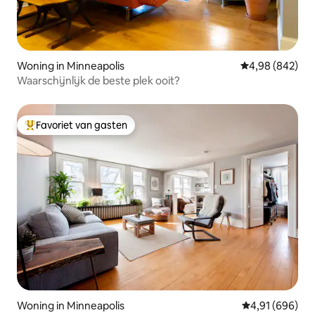
Woning in Minneapolis
Gemiddelde beo
4,98 (842)
Waarschijnlijk de beste plek ooit?
Favoriet van gasten
Topfavoriet van gasten
Woning in Minneapolis
Gemiddelde beo
4,91 (696)