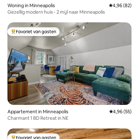
Woning in Minneapolis
Gemiddelde be
4,96 (82)
Gezellig modern huis - 2 mijl naar Minneapolis
Favoriet van gasten
Topfavoriet van gasten
Appartement in Minneapolis
Gemiddelde be
4,96 (55)
Charmant 1 BD Retreat in NE
Favoriet van gasten