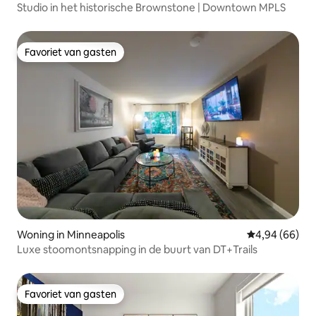
Studio in het historische Brownstone | Downtown MPLS
Favoriet van gasten
Favoriet van gasten
Woning in Minneapolis
Gemiddelde be
4,94 (66)
Luxe stoomontsnapping in de buurt van DT+Trails
Favoriet van gasten
Favoriet van gasten