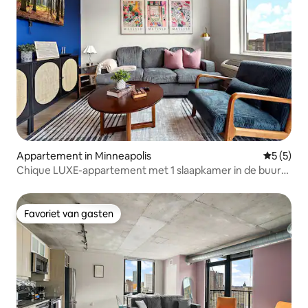
Appartement in Minneapolis
Gemiddeld
5 (5)
Chique LUXE-appartement met 1 slaapkamer in de buurt
van het centrum en Loring Park
Favoriet van gasten
Favoriet van gasten