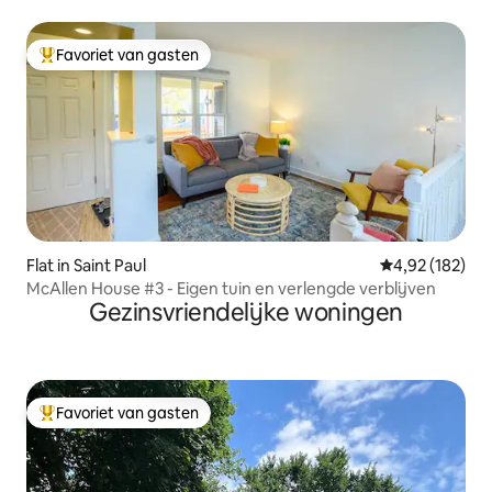
prachtig!
Favoriet van gasten
Topfavoriet van gasten
Flat in Saint Paul
Gemiddelde beo
4,92 (182)
McAllen House #3 - Eigen tuin en verlengde verblijven
Gezinsvriendelijke woningen
Favoriet van gasten
Topfavoriet van gasten