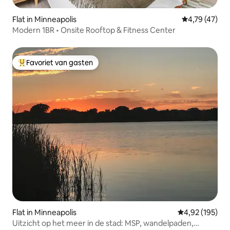
Flat in Minneapolis
Gemiddelde be
4,79 (47)
Modern 1BR • Onsite Rooftop & Fitness Center
Favoriet van gasten
Topfavoriet van gasten
Flat in Minneapolis
Gemiddelde beo
4,92 (195)
Uitzicht op het meer in de stad: MSP, wandelpaden,