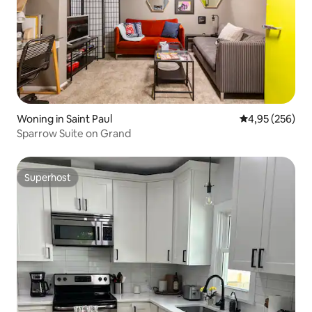
Woning in Saint Paul
Gemiddelde beo
4,95 (256)
Sparrow Suite on Grand
Superhost
Superhost