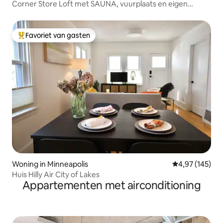
Corner Store Loft met SAUNA, vuurplaats en eigen
terras!
Favoriet van gasten
Topfavoriet van gasten
Woning in Minneapolis
Gemiddelde beo
4,97 (145)
Huis Hilly Air City of Lakes
Appartementen met airconditioning