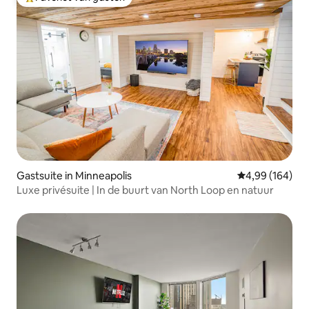
Topfavoriet van gasten
Gastsuite in Minneapolis
Gemiddelde beo
4,99 (164)
Luxe privésuite | In de buurt van North Loop en natuur