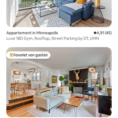
Appartement in Minneapolis
Gemiddelde b
4,91 (45)
Luxe 1BD Gym, Rooftop, Street Parking by DT, UMN
Favoriet van gasten
Topfavoriet van gasten