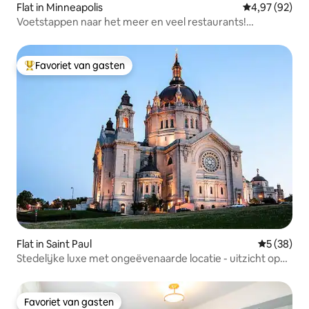
Flat in Minneapolis
Gemiddelde be
4,97 (92)
Voetstappen naar het meer en veel restaurants!
Charmant!
Favoriet van gasten
Topfavoriet van gasten
Flat in Saint Paul
Gemiddelde
5 (38)
Stedelijke luxe met ongeëvenaarde locatie - uitzicht op
de kathedraal
Favoriet van gasten
Favoriet van gasten