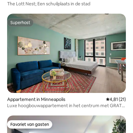
The Lott Nest; Een schuilplaats in de stad
Superhost
Superhost
Appartement in Minneapolis
Gemiddelde b
4,81 (21)
Luxe hoogbouwappartement in het centrum met GRATIS
parkeerplaats + zwembad + fitnessruimte
Favoriet van gasten
Favoriet van gasten