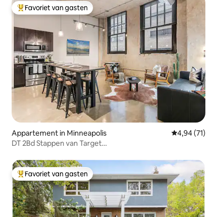
Favoriet van gasten
Topfavoriet van gasten
Appartement in Minneapolis
Gemiddelde be
4,94 (71)
DT 2Bd Stappen van Target
Field+FITNESSRUIMTE+KTCHN+LNDRY
Favoriet van gasten
Topfavoriet van gasten