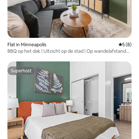
Flat in Minneapolis
Gemiddeld
5 (8)
BBQ op het dak | Uitzicht op de stad | Op wandelafstand
van meren
Superhost
Superhost