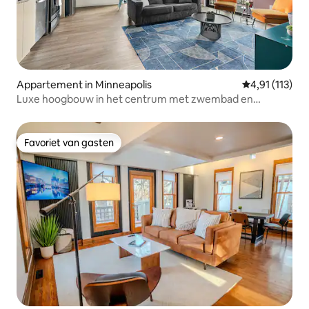
Appartement in Minneapolis
Gemiddelde be
4,91 (113)
Luxe hoogbouw in het centrum met zwembad en
fitnessruimte
Favoriet van gasten
Favoriet van gasten