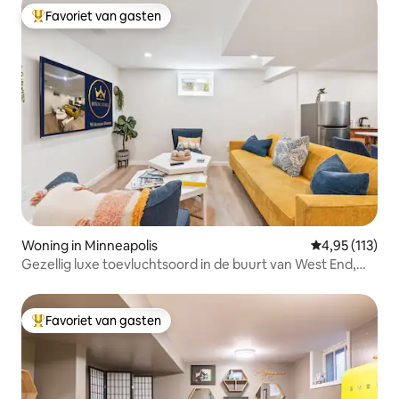
Favoriet van gasten
Topfavoriet van gasten
Woning in Minneapolis
Gemiddelde be
4,95 (113)
Gezellig luxe toevluchtsoord in de buurt van West End,
parken en het centrum
Favoriet van gasten
Topfavoriet van gasten