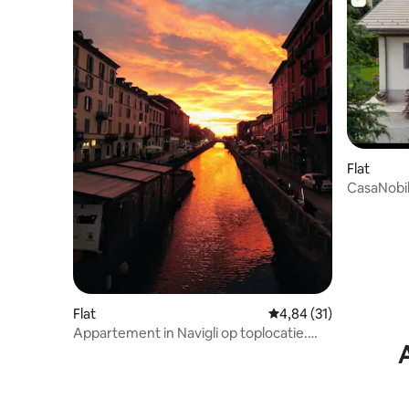
Flat
CasaNobil
Flat
Gemiddelde beoordelin
4,84 (31)
Appartement in Navigli op toplocatie.
Milaan overal om je heen.