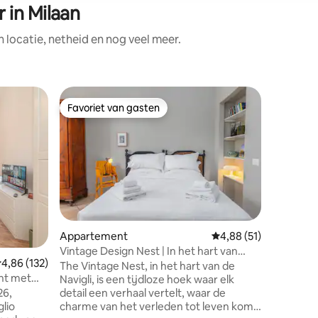
 in Milaan
locatie, netheid en nog veel meer.
Favoriet van gasten
Favorie
Favoriet van gasten
Favorie
ecensies
Appartement
Gemiddelde beoordeli
4,88 (51)
Flat
Vintage Design Nest | In het hart van
Milan H
emiddelde beoordeling van 4,86 op 5, 132 recensies
4,86 (132)
Navigli
The Vintage Nest, in het hart van de
Dit studi
nt met
Navigli, is een tijdloze hoek waar elk
centrale 
n House
detail een verhaal vertelt, waar de
van het c
26,
charme van het verleden tot leven komt.
belangri
glio