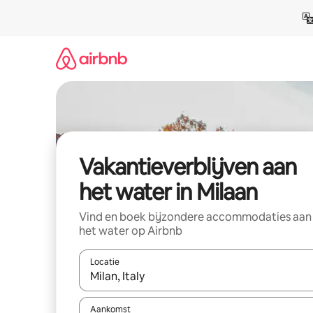
Ga
direct
naar
inhoud
Vakantieverblijven aan
het water in Milaan
Vind en boek bijzondere accommodaties aan
het water op Airbnb
Locatie
Wanneer er resultaten beschikbaar zijn, maak je 
Aankomst