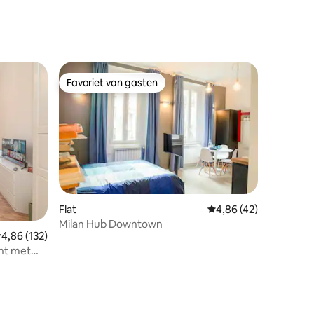
Favoriet van gasten
Favoriet van gasten
ecensies
Flat
Gemiddelde beoordelin
4,86 (42)
Milan Hub Downtown
emiddelde beoordeling van 4,86 op 5, 132 recensies
4,86 (132)
nt met
n House