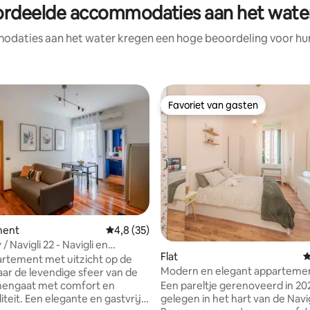
rdeelde accommodaties aan het water
daties aan het water kregen een hoge beoordeling voor hun 
Favoriet van gasten
Favoriet van gasten
 van 4,91 op 5, 611 recensies
ment
Gemiddelde beoordeling van 4,8 op 5, 35 r
4,8 (35)
/ Navigli 22 - Navigli en
Flat
G
artement met uitzicht op de
Modern en elegant apparteme
waar de levendige sfeer van de
twee slaapkamers • Iconic Mila
mengaat met comfort en
Een pareltje gerenoveerd in 20
iteit. Een elegante en gastvrije
gelegen in het hart van de Navi