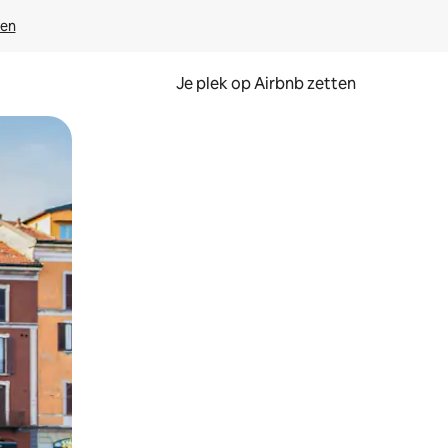
ven
Je plek op Airbnb zetten
en of swipen.