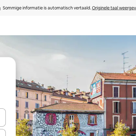
Sommige informatie is automatisch vertaald. 
Originele taal weerge
een keuze met je de pijltjestoetsen omhoog en omlaag, óf door te tikk