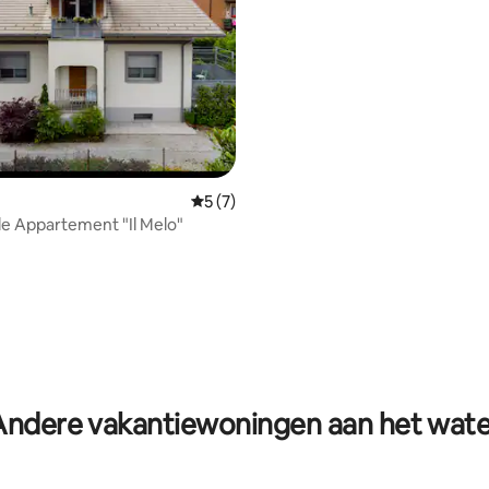
Gemiddelde beoordeling van 5 op 5, 7 r
5 (7)
e Appartement "Il Melo"
g van 4,84 op 5, 31 recensies
Andere vakantiewoningen aan het wate