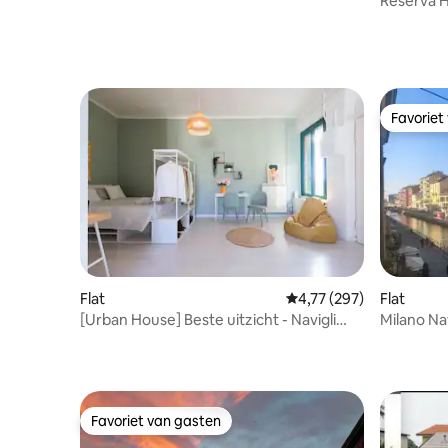
Reserva H
Favoriet
Favoriet
Flat
Gemiddelde beoordeling
4,77 (297)
Flat
[Urban House] Beste uitzicht - Navigli
Milano Nav
Milano (opnieuw vormgegeven)
gracht D
Favoriet van gasten
Favoriet van gasten