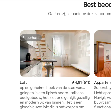
Best beoo
Gasten zijn unaniem: deze accommo
Superhost
Superhost
Loft
Gemiddelde beoordeling
4,91 (611)
Apparte
op de geheime hoek van de stad van
Superstay 
water
Darsena
gelegen in een tipisch noord-Italiaans
Licht app
oud gebouw, het ziet er eigenlijk gezellig
Navigli, 
en modern uit van binnen. Het is een
buurt sa
gloednieuwe loft die is ontworpen om
functional