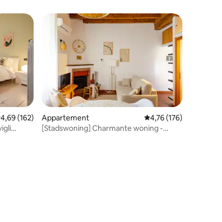
emiddelde beoordeling van 4,69 op 5, 162 recensies
4,69 (162)
Appartement
Gemiddelde beoordelin
4,76 (176)
igli
[Stadswoning] Charmante woning -
Navigli Milano