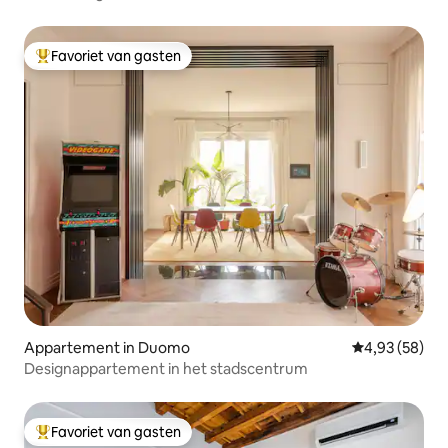
Favoriet van gasten
Topfavoriet van gasten
Appartement in Duomo
Gemiddelde be
4,93 (58)
Designappartement in het stadscentrum
Favoriet van gasten
Topfavoriet van gasten