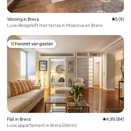
Woning in Brera
Gemiddeld
5 (9)
Luxe designloft met terras in Moscova en Brera
Favoriet van gasten
Topfavoriet van gasten
Flat in Brera
Gemiddelde be
4,95 (84)
Luxe appartement in Brera District