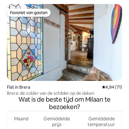
Favoriet van gasten
Favoriet van gasten
Flat in Brera
Gemiddelde be
4,94 (71)
Brera: de zolder van de schilder op de daken
Wat is de beste tijd om Milaan te
bezoeken?
Maand
Gemiddelde
Gemiddelde
prijs
temperatuur