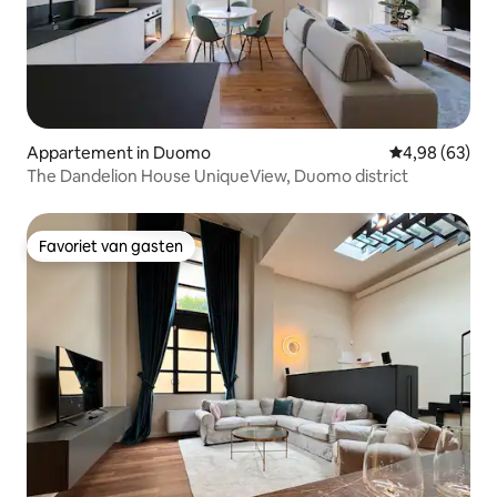
Appartement in Duomo
Gemiddelde be
4,98 (63)
The Dandelion House UniqueView, Duomo district
Favoriet van gasten
Favoriet van gasten