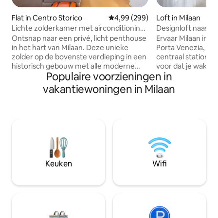
Flat in Centro Storico
Gemiddelde beoordeling van 4,9
4,99 (299)
Loft in Milaan
Lichte zolderkamer met airconditioning,
Designloft naast h
centraal en rustig
[Porta Venezia]
Ontsnap naar een privé, licht penthouse
Ervaar Milaan in e
in het hart van Milaan. Deze unieke
Porta Venezia, op
zolder op de bovenste verdieping in een
centraal station e
historisch gebouw met alle moderne
voor dat je wakker
Populaire voorzieningen in
voorzieningen biedt een rustig
moderne loft in h
toevluchtsoord voor twee in het hart
bij historische caf
vakantiewoningen in Milaan
van de stad. Het beschikt over een
restaurants en hi
volledig uitgeruste keuken, een eigen
loopafstand. Een rustige en elegante
tafel/werkruimte, een
retraite wacht op 
thuisbioscoopsysteem met Sonos-audio
onvergetelijk verbl
en twee Daikin-airco's. Gelegen op
zoek is naar comfor
slechts 2 minuten lopen van station
strategische locat
Cadorna, met de Duomo en het Sforza-
ervaren als een echte 
kasteel in de buurt. Geniet van een
van Milaan zoals j
Keuken
Wifi
probleemloze zelfincheckprocedure
meegemaakt!
voor een volledig onafhankelijk
stedentripje.