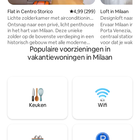
Flat in Centro Storico
Gemiddelde beoordeling van 4,9
4,99 (299)
Loft in Milaan
Lichte zolderkamer met airconditioning,
Designloft naast h
centraal en rustig
[Porta Venezia]
Ontsnap naar een privé, licht penthouse
Ervaar Milaan in e
in het hart van Milaan. Deze unieke
Porta Venezia, op
zolder op de bovenste verdieping in een
centraal station e
historisch gebouw met alle moderne
voor dat je wakker
Populaire voorzieningen in
voorzieningen biedt een rustig
moderne loft in h
toevluchtsoord voor twee in het hart
bij historische caf
vakantiewoningen in Milaan
van de stad. Het beschikt over een
restaurants en hi
volledig uitgeruste keuken, een eigen
loopafstand. Een rustige en elegante
tafel/werkruimte, een
retraite wacht op 
thuisbioscoopsysteem met Sonos-audio
onvergetelijk verbl
en twee Daikin-airco's. Gelegen op
zoek is naar comfor
slechts 2 minuten lopen van station
strategische locat
Cadorna, met de Duomo en het Sforza-
ervaren als een echte 
kasteel in de buurt. Geniet van een
van Milaan zoals j
Keuken
Wifi
probleemloze zelfincheckprocedure
meegemaakt!
voor een volledig onafhankelijk
stedentripje.