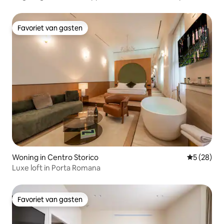
in Loreto (M1-M2)
Favoriet van gasten
Favoriet van gasten
Woning in Centro Storico
Gemiddelde
5 (28)
Luxe loft in Porta Romana
Favoriet van gasten
Favoriet van gasten