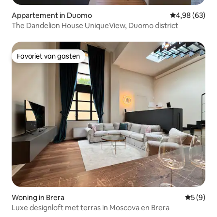
Appartement in Duomo
Gemiddelde be
4,98 (63)
The Dandelion House UniqueView, Duomo district
Favoriet van gasten
Favoriet van gasten
Woning in Brera
Gemiddeld
5 (9)
Luxe designloft met terras in Moscova en Brera