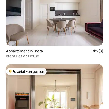
Appartement in Brera
Gemiddeld
5 (8)
Brera Design House
Favoriet van gasten
Topfavoriet van gasten