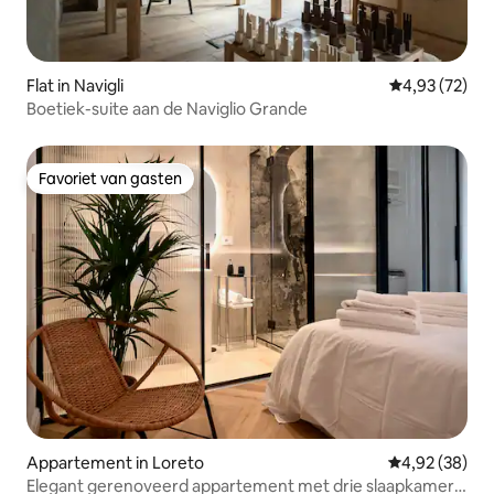
Flat in Navigli
Gemiddelde be
4,93 (72)
Boetiek-suite aan de Naviglio Grande
Favoriet van gasten
Favoriet van gasten
Appartement in Loreto
Gemiddelde be
4,92 (38)
Elegant gerenoveerd appartement met drie slaapkamers