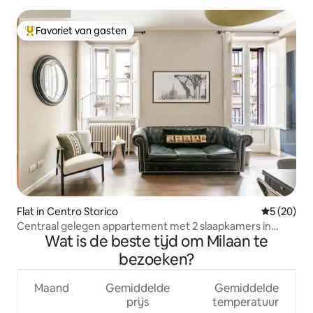
Favoriet van gasten
Topfavoriet van gasten
Flat in Centro Storico
Gemiddelde
5 (20)
Centraal gelegen appartement met 2 slaapkamers in
Wat is de beste tijd om Milaan te
Milaan • 15 min van de Duomo • Balkon
bezoeken?
Maand
Gemiddelde
Gemiddelde
prijs
temperatuur