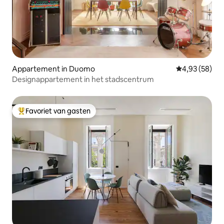
Appartement in Duomo
Gemiddelde be
4,93 (58)
Designappartement in het stadscentrum
Favoriet van gasten
Topfavoriet van gasten