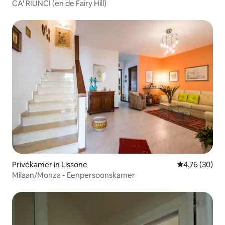
CA' RIUNCI (en de Fairy Hill)
Privékamer in Lissone
Gemiddelde be
4,76 (30)
Milaan/Monza - Eenpersoonskamer