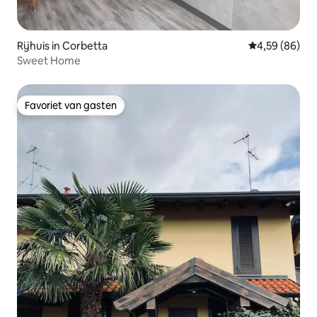
Rijhuis in Corbetta
Gemiddelde be
4,59 (86)
Sweet Home
Favoriet van gasten
Favoriet van gasten