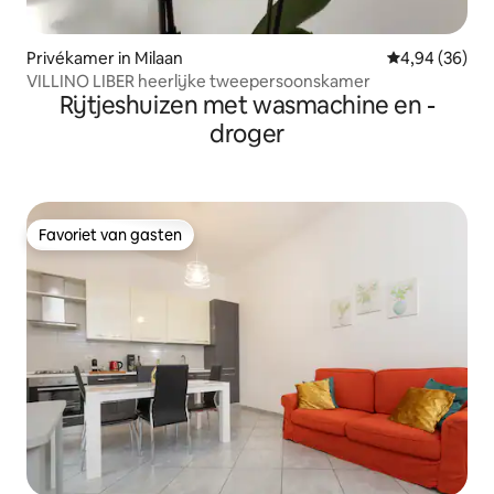
Privékamer in Milaan
Gemiddelde be
4,94 (36)
VILLINO LIBER heerlijke tweepersoonskamer
Rijtjeshuizen met wasmachine en -
droger
Favoriet van gasten
Favoriet van gasten