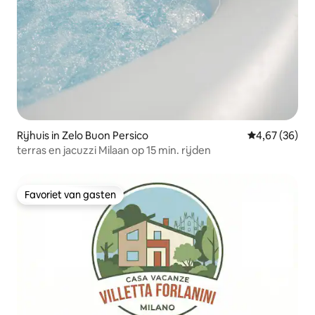
Rijhuis in Zelo Buon Persico
Gemiddelde be
4,67 (36)
terras en jacuzzi Milaan op 15 min. rijden
Favoriet van gasten
Favoriet van gasten