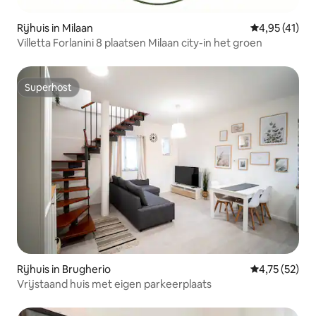
Rijhuis in Milaan
Gemiddelde b
4,95 (41)
Villetta Forlanini 8 plaatsen Milaan city-in het groen
Superhost
Superhost
Rijhuis in Brugherio
Gemiddelde be
4,75 (52)
Vrijstaand huis met eigen parkeerplaats