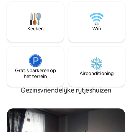
of te werken Inclu
privéparkeerplaat
in Milaan. Design, comfort en cultuur
voor de deur. 🌟 
afstand van trend
Keuken
Wifi
kunst en gemakkel
Duomo. Perfect vo
of zakenreizen
Gratis parkeren op
Airconditioning
het terrein
Gezinsvriendelijke rijtjeshuizen