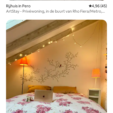
Rijhuis in Pero
Gemiddelde be
4,96 (45)
ArtStay - Privéwoning, in de buurt van Rho Fiera/Metro,
A/C