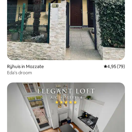
Rijhuis in Mozzate
Gemiddelde be
4,95 (79)
Eda's droom