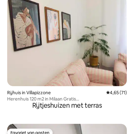
Rijhuis in Villapizzone
Gemiddelde be
4,65 (71)
Herenhuis 120 m2 in Milaan Gratis
Rijtjeshuizen met terras
privéparkeergelegenheid
Favoriet van gasten