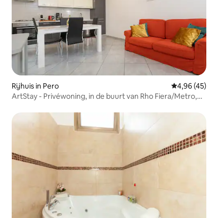
Rijhuis in Pero
Gemiddelde be
4,96 (45)
ArtStay - Privéwoning, in de buurt van Rho Fiera/Metro,
A/C