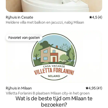
Rijhuis in Cesate
Gemiddelde
4,5 (4)
Heldere villa met balkon en jacuzzi, nabij Milaan
Favoriet van gasten
Favoriet van gasten
Rijhuis in Milaan
Gemiddelde b
4,95 (41)
Villetta Forlanini 8 plaatsen Milaan city-in het groen
Wat is de beste tijd om Milaan te
bezoeken?