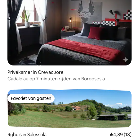
Privékamer in Crevacuore
Cadaldiau op 7 minuten rijden van Borgosesia
Favoriet van gasten
Favoriet van gasten
Rijhuis in Salussola
Gemiddelde be
4,89 (18)