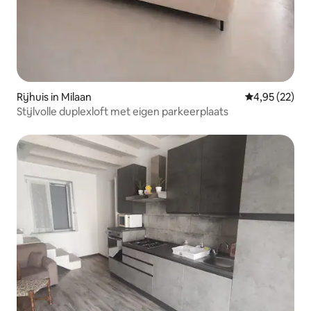
Rijhuis in Milaan
Gemiddelde be
4,95 (22)
Stijlvolle duplexloft met eigen parkeerplaats