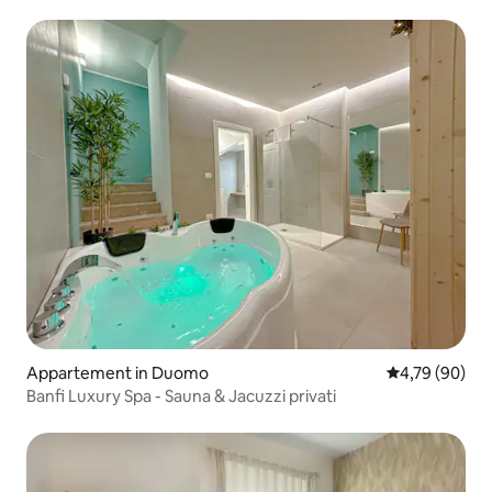
ZWEMBAD
Appartement in Duomo
Gemiddelde be
4,79 (90)
Banfi Luxury Spa - Sauna & Jacuzzi privati