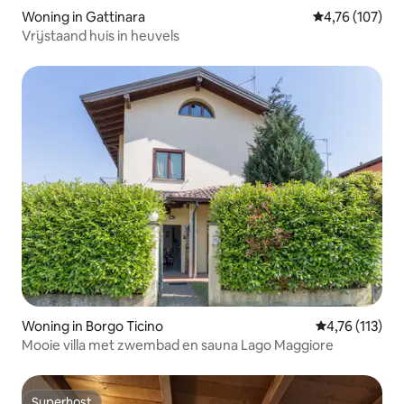
Woning in Gattinara
Gemiddelde beo
4,76 (107)
Vrijstaand huis in heuvels
Woning in Borgo Ticino
Gemiddelde be
4,76 (113)
Mooie villa met zwembad en sauna Lago Maggiore
Superhost