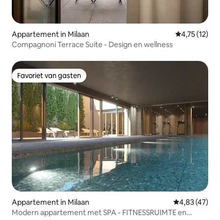
Appartement in Milaan
Gemiddelde b
4,75 (12)
Compagnoni Terrace Suite - Design en wellness
Favoriet van gasten
Favoriet van gasten
Appartement in Milaan
Gemiddelde be
4,83 (47)
Modern appartement met SPA - FITNESSRUIMTE en