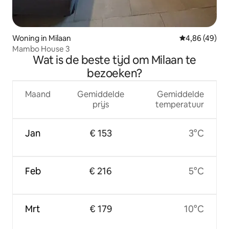
Woning in Milaan
Gemiddelde be
4,86 (49)
Mambo House 3
Wat is de beste tijd om Milaan te
bezoeken?
Maand
Gemiddelde
Gemiddelde
prijs
temperatuur
Jan
€ 153
3°C
Feb
€ 216
5°C
Mrt
€ 179
10°C