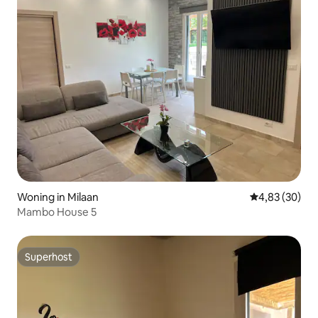
Woning in Milaan
Gemiddelde be
4,83 (30)
Mambo House 5
Superhost
Superhost