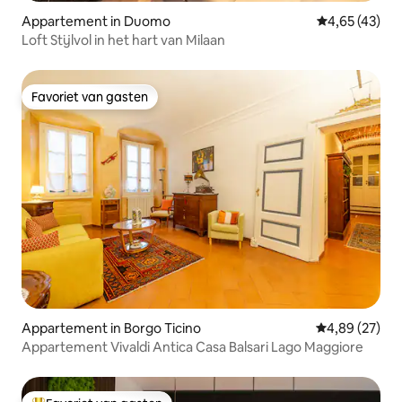
Appartement in Duomo
Gemiddelde be
4,65 (43)
Loft Stijlvol in het hart van Milaan
Favoriet van gasten
Favoriet van gasten
Appartement in Borgo Ticino
Gemiddelde be
4,89 (27)
Appartement Vivaldi Antica Casa Balsari Lago Maggiore