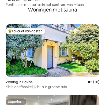
Penthouse met terras in het centrum van Milaan
Woningen met sauna
Favoriet van gasten
Topfavoriet van gasten
Woning in Bovisa
Gemiddelde
5 (28)
Klein onafhankelijk huis in groene tuin
Superhost
Superhost