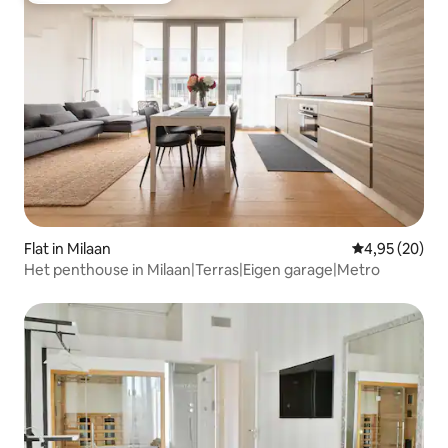
Flat in Milaan
Gemiddelde be
4,95 (20)
Het penthouse in Milaan|Terras|Eigen garage|Metro