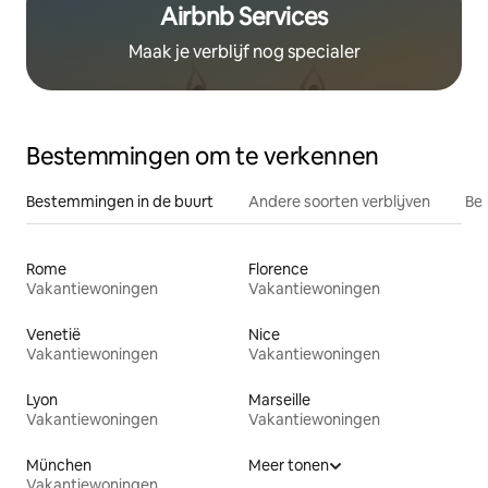
Airbnb Services
Maak je verblijf nog specialer
Bestemmingen om te verkennen
Bestemmingen in de buurt
Andere soorten verblijven
Bes
Rome
Florence
Vakantiewoningen
Vakantiewoningen
Venetië
Nice
Vakantiewoningen
Vakantiewoningen
Lyon
Marseille
Vakantiewoningen
Vakantiewoningen
München
Meer tonen
Vakantiewoningen