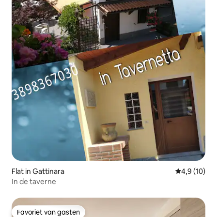
Flat in Gattinara
Gemiddelde b
4,9 (10)
In de taverne
Favoriet van gasten
Favoriet van gasten