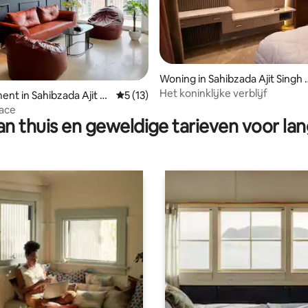
Woning in Sahibzada Ajit Singh
gar
Het koninklijke verblijf
g van 4,77 op 5, 26 recensies
nt in Sahibzada Ajit Si
Gemiddelde beoordeling van 5 op 5, 13 r
5 (13)
r
lace
n thuis en geweldige tarieven voor lan