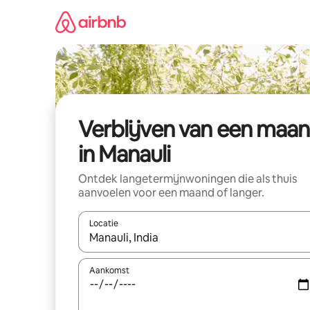
Ga
direct
naar
inhoud
Verblijven van een maa
in Manauli
Ontdek langetermijnwoningen die als thuis
aanvoelen voor een maand of langer.
Locatie
Wanneer er resultaten beschikbaar zijn, maak je 
Aankomst