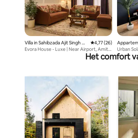
Villa in Sahibzada Ajit Singh Na
Gemiddelde beoordelin
4,77 (26)
Apparteme
gar
ngh Naga
Evora House - Luxe | Near Airport, Amity,
Urban So
Het comfort va
Plaksha