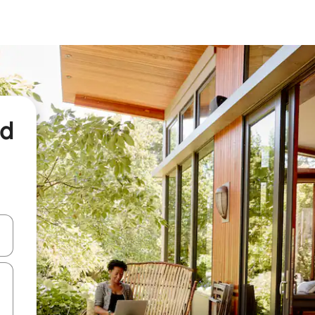
nd
een keuze met je de pijltjestoetsen omhoog en omlaag, óf door te tikk