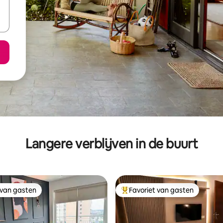
Langere verblijven in de buurt
 van gasten
Favoriet van gasten
 van gasten
Topfavoriet van gasten