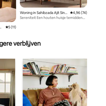
Woning in Sahibzada Ajit Sing
Gemiddelde beoordelin
4,96 (74)
h Nagar
Sereniteit Een houten huisje temidden
van betonnen jungle.
 Na
Gemiddelde beoordeling van 5 op 5, 11 recensies
5 (11)
ecensies
gere verblijven