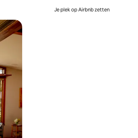
Je plek op Airbnb zetten
en of swipen.