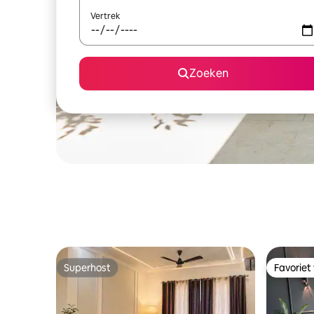
Vertrek
Zoeken
Superhost
Favoriet
Superhost
Favoriet