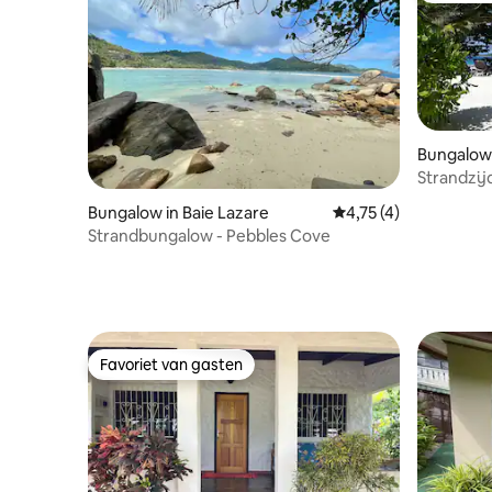
Bungalow 
Strandzijd
gratis wifi
Bungalow in Baie Lazare
Gemiddelde beoordeli
4,75 (4)
Strandbungalow - Pebbles Cove
Favoriet van gasten
Favoriet van gasten