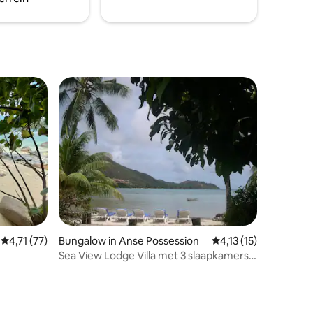
Gemiddelde beoordeling van 4,71 op 5, 77 recensies
4,71 (77)
Bungalow in Anse Possession
Gemiddelde beoordeli
4,13 (15)
ecensies
Sea View Lodge Villa met 3 slaapkamers
(ontbijt)