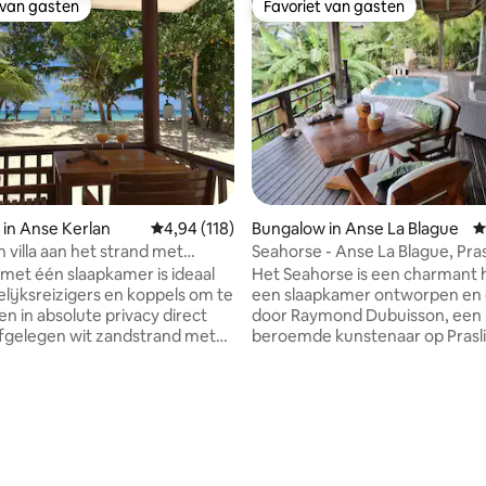
 van gasten
Favoriet van gasten
 van gasten
Favoriet van gasten
in Anse Kerlan
Gemiddelde beoordeling van 4,94 op 5, 118 r
4,94 (118)
Bungalow in Anse La Blague
G
 villa aan het strand met
Seahorse - Anse La Blague, Pras
IFI
a met één slaapkamer is ideaal
Het Seahorse is een charmant 
lijksreizigers en koppels om te
een slaapkamer ontworpen e
n in absolute privacy direct
door Raymond Dubuisson, een
fgelegen wit zandstrand met
beroemde kunstenaar op Praslin
en paar stappen van de
Het ligt in het meest idyllische
De villa is omgeven door twee
Praslin. The Seahorse is een
oiste stranden van de
accommodatie aan het strand 
n, de Anse Georgette en het
spectaculair uitzicht. Het heeft
e Lazio. Dicht bij winkels,
op het nabijgelegen Ile Malice 
ts, afhaalwinkel en de
Sisters, Coco en Felicité eilande
. Het eiland Praslin ligt op
ligt in een zeer rustige omgevi