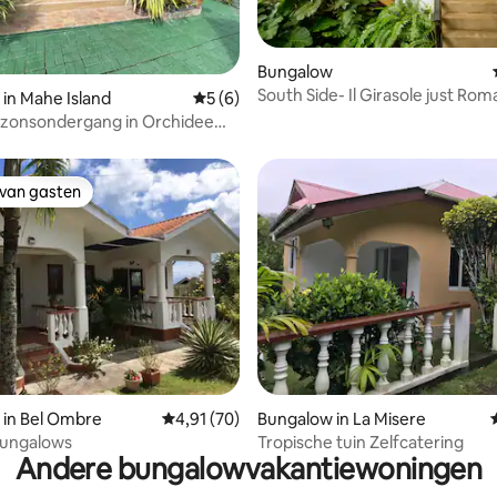
Bungalow
South Side- Il Girasole just Rom
g van 4,93 op 5, 14 recensies
in Mahe Island
Gemiddelde beoordeling van 5 op 5, 6 r
5 (6)
j zonsondergang in Orchidee
Mouche,Mahe
 van gasten
 van gasten
ng van 4,9 op 5, 21 recensies
 in Bel Ombre
Gemiddelde beoordeling van 4,91 op 5, 70 r
4,91 (70)
Bungalow in La Misere
 Bungalows
Tropische tuin Zelfcatering
Andere bungalowvakantiewoningen