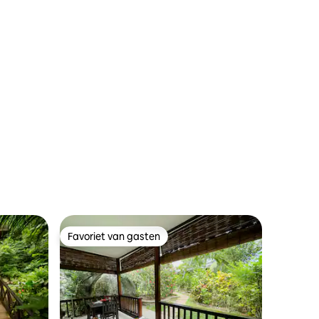
ecensies
Favoriet van gasten
Favoriet van gasten