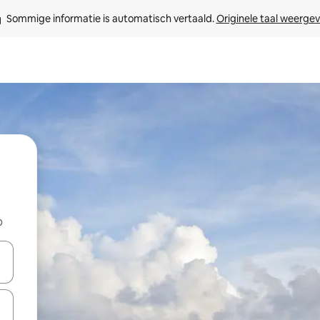
Sommige informatie is automatisch vertaald. 
Originele taal weerge
b
een keuze met je de pijltjestoetsen omhoog en omlaag, óf door te tikk