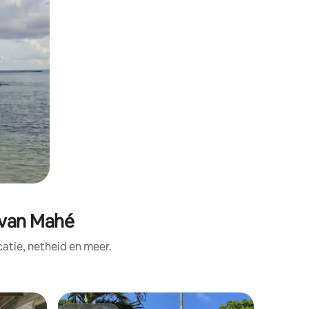
 van Mahé
tie, netheid en meer.
Bungalow 