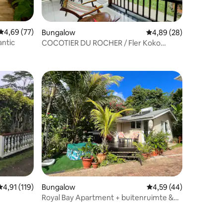
Gemiddelde beoordeling van 4,69 op 5, 77 recensies
4,69 (77)
Bungalow
Gemiddelde beoordelin
4,89 (28)
antic
COCOTIER DU ROCHER / Fler Koko
ecensies
Bungalow- Oceaan 5 min
ecensies
Gemiddelde beoordeling van 4,91 op 5, 119 recensies
4,91 (119)
Bungalow
Gemiddelde beoordelin
4,59 (44)
Royal Bay Apartment + buitenruimte &
toegang tot het zwembad