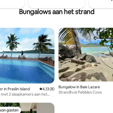
Bungalows aan het strand
ng van 4,4 op 5, 94 recensies
Bungalow in Baie Lazare
 in Praslin Island
Gemiddelde beoordeling van 4,13 op 5, 8 r
4,13 (8)
Strandhuis Pebbles Cove
met 2 slaapkamers aan het
 van gasten
 van gasten