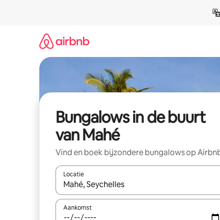
Ga
direct
naar
inhoud
Bungalows in de buurt
van Mahé
Vind en boek bijzondere bungalows op Airbn
Locatie
Wanneer er resultaten beschikbaar zijn, maak je 
Aankomst