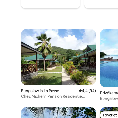
afhaalmaaltijden. Villa is niet geschikt
voor kinderen onder de 6 jaar.
Bungalow in La Passe
Gemiddelde beoordeli
4,4 (94)
Privékamer
Chez Michelin Pension Residentie
Bungalow 
Bungalow
strand
Favoriet
Favoriet