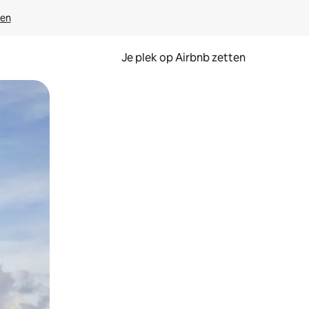
ven
Je plek op Airbnb zetten
en of swipen.