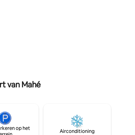
glazen ramen, geen zwembad. In plaats
daarvan prachtig hout en natuur, frisse
eid aan
lucht, muskietennetten - en gratis wifi.
alen en
urt van Mahé
arkeren op het
Airconditioning
errein