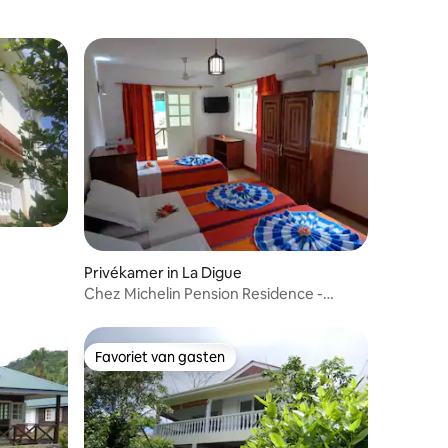
ecensies
Privékamer in La Digue
Chez Michelin Pension Residence -
Driepersoonskamer
Favoriet van gasten
Favoriet van gasten