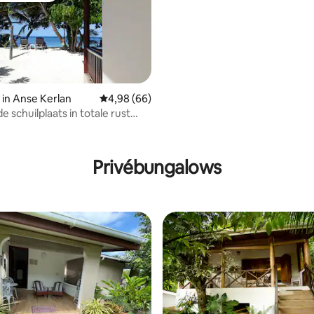
in Anse Kerlan
Gemiddelde beoordeling van 4,98 op 5, 66 r
4,98 (66)
e schuilplaats in totale rust
ng van 4,75 op 5, 4 recensies
Privébungalows