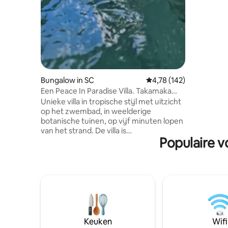
slechts 1
de intern
is goed g
omliggen
Bungalow in SC
Gemiddelde beoordeling
4,78 (142)
Een Peace In Paradise Villa. Takamaka
boomhut
Unieke villa in tropische stijl met uitzicht
op het zwembad, in weelderige
botanische tuinen, op vijf minuten lopen
van het strand. De villa is
Populaire v
zelfvoorzienend, met een eigen
badkamer, een woonkamer, een
ingerichte keuken en een eigen houten
patio. De villa staat hoog op houten
pilaren van 3 meter. Het is 50 meter
lopen met stappen van de
hoofdparkeerplaats. In vijf minuten
lopen kom je bij twee supermarkten,
strandbars, bushaltes, een duikcentrum,
Keuken
Wifi
een cafetaria, restaurants en