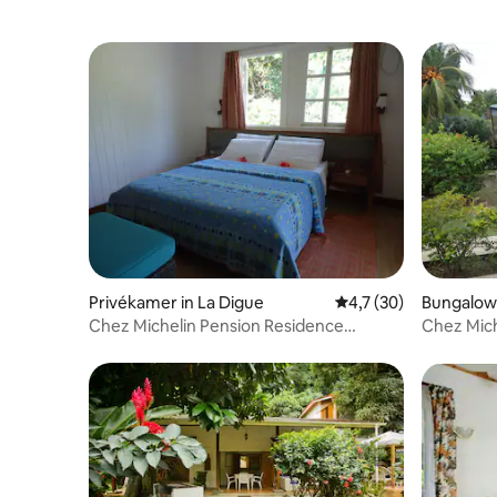
Privékamer in La Digue
Gemiddelde beoordeli
4,7 (30)
Bungalow 
Chez Michelin Pension Residence
Chez Mich
Privékamer
Superior