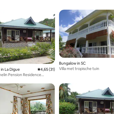
Bungalow in SC
Villa met tropische tuin
ng van 4,7 op 5, 30 recensies
in La Digue
Gemiddelde beoordeling van 4,65 op 5, 31 r
4,65 (31)
elin Pension Residence
 kamer