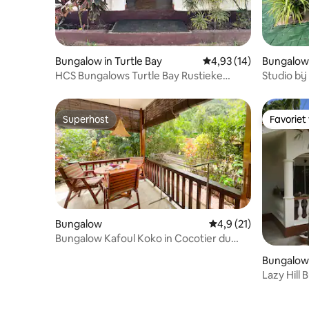
Bungalow in Turtle Bay
Gemiddelde beoordelin
4,93 (14)
Bungalow 
HCS Bungalows Turtle Bay Rustieke
Studio bi
Bungalow Flat #3
Anse La 
Superhost
Favoriet
Superhost
Favoriet
Bungalow
Gemiddelde beoordeli
4,9 (21)
Bungalow Kafoul Koko in Cocotier du
Cocher
Bungalow
Lazy Hill