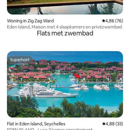
Woning in Zig Zag Ward
Gemiddelde be
4,86 (76)
Eden Island, Maison met 4 slaapkamers en privézwembad
Flats met zwembad
Superhost
Superhost
Flat in Eden Island, Seychelles
Gemiddelde be
4,88 (33)
EDEN ISLAND - Luxe 3 kamer appartement