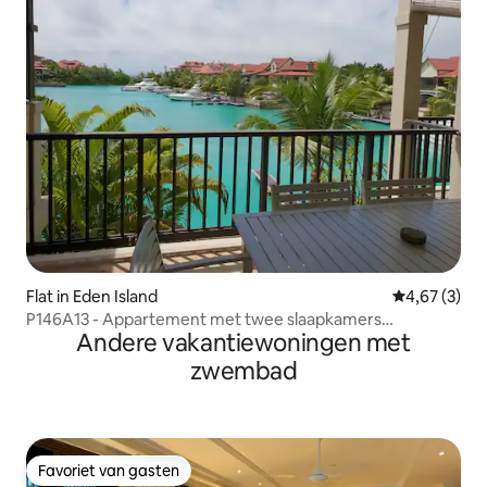
Flat in Eden Island
Gemiddelde b
4,67 (3)
P146A13 - Appartement met twee slaapkamers
Andere vakantiewoningen met
(bovenste verdieping)
zwembad
Favoriet van gasten
Favoriet van gasten