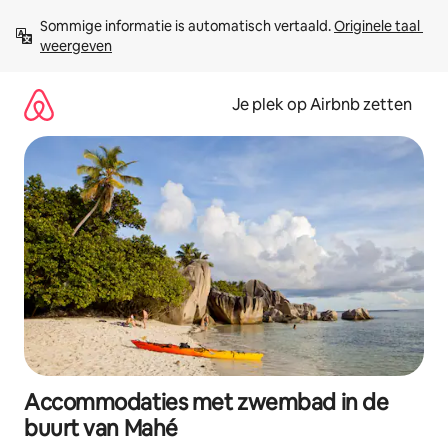
Ga
Sommige informatie is automatisch vertaald. 
Originele taal 
direct
weergeven
naar
inhoud
Je plek op Airbnb zetten
Accommodaties met zwembad in de
buurt van Mahé