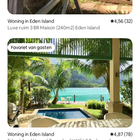
Woning in Eden Island
Gemiddelde be
4,56 (32)
Luxe ruim 3 BR Maison (240m2) Eden Island
Favoriet van gasten
Favoriet van gasten
Woning in Eden Island
Gemiddelde be
4,87 (78)