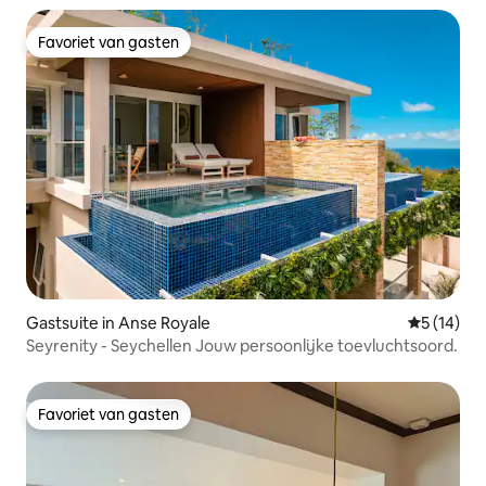
Favoriet van gasten
Favoriet van gasten
Gastsuite in Anse Royale
Gemiddelde
5 (14)
Seyrenity - Seychellen Jouw persoonlijke toevluchtsoord.
Favoriet van gasten
Favoriet van gasten