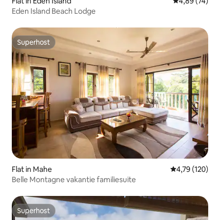
Flat in Eden Island
Gemiddelde be
4,89 (74)
Eden Island Beach Lodge
Superhost
Superhost
Flat in Mahe
Gemiddelde beo
4,79 (120)
Belle Montagne vakantie familiesuite
Superhost
Superhost