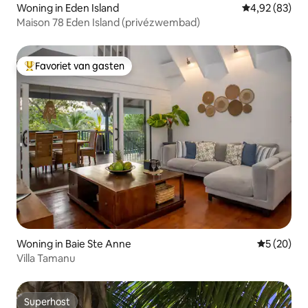
winkels. Eden Island ligt dicht bij zowel
Woning in Eden Island
Gemiddelde be
4,92 (83)
de luchthaven als de hoofdstad van de
Maison 78 Eden Island (privézwembad)
Seychellen, Victoria.
Favoriet van gasten
Topfavoriet van gasten
Woning in Baie Ste Anne
Gemiddelde
5 (20)
Villa Tamanu
Superhost
Superhost