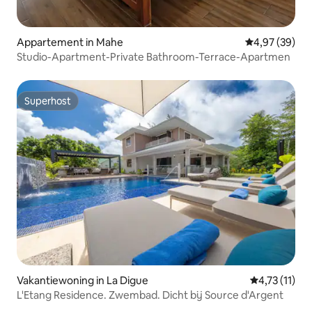
Appartement in Mahe
Gemiddelde be
4,97 (39)
Studio-Apartment-Private Bathroom-Terrace-Apartmen
Superhost
Superhost
Vakantiewoning in La Digue
Gemiddelde b
4,73 (11)
L'Etang Residence. Zwembad. Dicht bij Source d'Argent