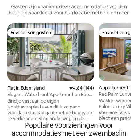
Gasten zijn unaniem: deze accommodaties worden
hoog gewaardeerd voor hun locatie, netheid en meer.
Favoriet van gasten
Favoriet van gas
Favoriet van gasten
Favoriet van gas
Appartement in M
Flat in Eden Island
Gemiddelde beoordeling van 4,8
4,84 (144)
Red Palm Luxury V
Elegant Waterfront Apartment on Eden
privézwembaden
Island
Wakker worden in 
Bind je vast aan de eigen
Palm Luxury Villas.
jachthavenplaats van dit luxe pand
sterrenvilla is on
voordat je op pad gaat met de buggy om
biedt een prachtig 
te verkennen. Stop onderweg bij de
Populaire voorzieningen voor
de bergen en de 
privéstranden en zwembaden. Als je fit
in je eigen over
wilt blijven, dan zul je genieten van de
accommodaties met een zwembad in
water en ontspan 
fitnessruimte, tennisbaan en hardloop-