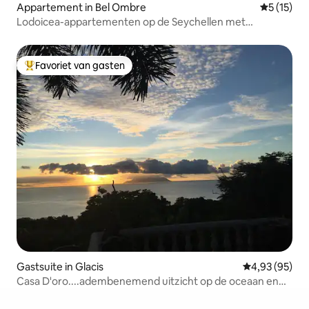
Appartement in Bel Ombre
Gemiddeld
5 (15)
Lodoicea-appartementen op de Seychellen met
zwembad
Favoriet van gasten
Topfavoriet van gasten
Gastsuite in Glacis
Gemiddelde be
4,93 (95)
Casa D'oro....adembenemend uitzicht op de oceaan en
de zonsondergang.