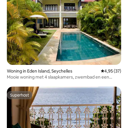
Woning in Eden Island, Seychelles
Gemiddelde be
4,95 (37)
Mooie woning met 4 slaapkamers, zwembad en een
prachtig uitzicht
Superhost
Superhost