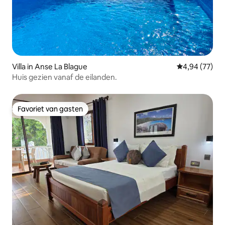
Villa in Anse La Blague
Gemiddelde be
4,94 (77)
Huis gezien vanaf de eilanden.
Favoriet van gasten
Favoriet van gasten