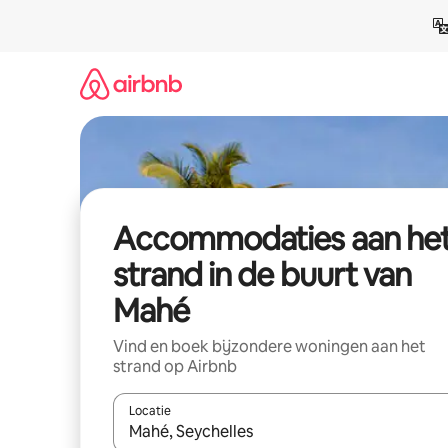
Ga
direct
naar
inhoud
Accommodaties aan he
strand in de buurt van
Mahé
Vind en boek bijzondere woningen aan het
strand op Airbnb
Locatie
Wanneer er resultaten beschikbaar zijn, maak je 