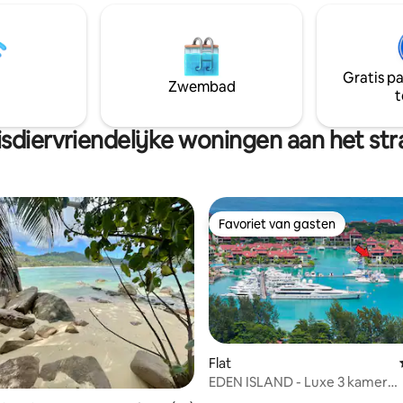
bijgelegen Ile Malice The
oceaan en beloven een rustige
oco en Felicité eilanden. De villa
ervaring. Elk appartement heef
en zeer rustige omgeving en het
eigen badkamer, volledig uitge
 gerenoveerd om zijn
keuken, 7 meter lang balkon me
Gratis p
, grote verscheidenheid aan
op de oceaan, airconditioning, 
Zwembad
t
vissen, dolfijnen, stralen en
gratis WIFI, tv en gratis
 schildpadden.
parkeergelegenheid op het ter
sdiervriendelijke woningen aan het st
Favoriet van gasten
Favoriet van gasten
Flat
EDEN ISLAND - Luxe 3 kamer
appartement