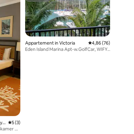
Superhost
Appartement in Victoria
Gemiddelde beoordelin
4,86 (76)
Eden Island Marina Apt-w.GolfCar, WIFY,
ecensies
SatTV+Pool
eyc
Gemiddelde beoordeling van 5 op 5, 3 recensies
5 (3)
apkamer op