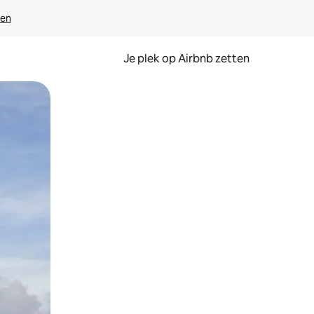
ven
Je plek op Airbnb zetten
en of swipen.