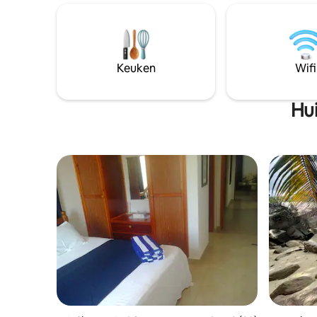
strand Anse Lazio. Dicht bij winkels,
op het na
restaurants, afhaalwinkel en de
Sisters, C
luchthaven. Het eiland Praslin ligt op
ligt in e
slechts 15 minuten met het vliegtuig van
gebied is
de internationale luchthaven op Mahe en
snorkelen
Keuken
Wifi
is goed gelegen om de andere
prachtige 
omliggende eilanden te verkennen
Hawksbill
Hui