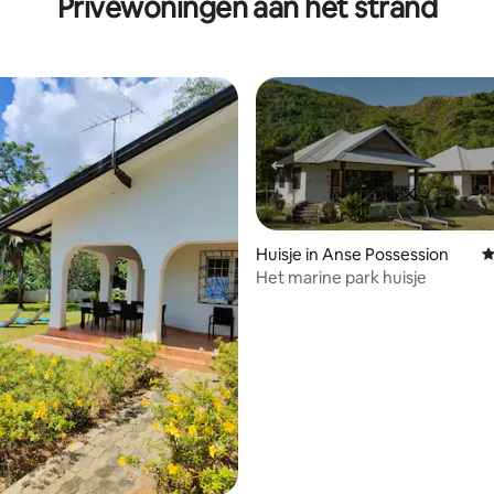
Privéwoningen aan het strand
Eden Island
Huisje in Anse Possession
G
g van 4,83 op 5, 12 recensies
Het marine park huisje