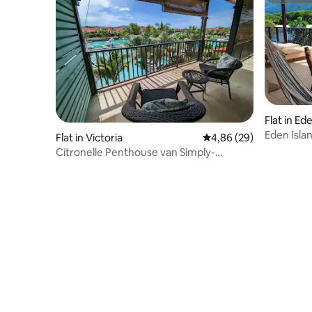
Superho
Flat in Ed
Eden Isla
Flat in Victoria
Gemiddelde beoordelin
4,86 (29)
Citronelle Penthouse van Simply-
Seychelles