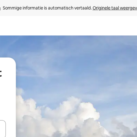
Sommige informatie is automatisch vertaald. 
Originele taal weerge
t
een keuze met je de pijltjestoetsen omhoog en omlaag, óf door te tikk