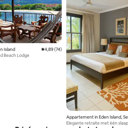
st
en Island
Gemiddelde beoordeling van 4,89 op 5, 74 r
4,89 (74)
nd Beach Lodge
g van 4,86 op 5, 29 recensies
Appartement in Eden Island, S
helles
Elegante retraite met één sla