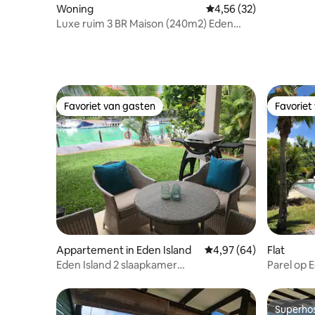
Woning
Gemiddelde beoordelin
4,56 (32)
Luxe ruim 3 BR Maison (240m2) Eden
Island
Favoriet van gasten
Favoriet
Favoriet van gasten
Favoriet
Appartement in Eden Island
Gemiddelde beoordelin
4,97 (64)
Flat
Eden Island 2 slaapkamer
Parel op 
tuinappartement, Seychellen
Superho