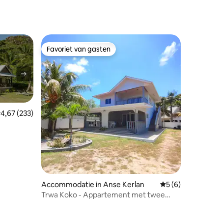
Favoriet van gasten
Favoriet van gasten
emiddelde beoordeling van 4,67 op 5, 233 recensies
4,67 (233)
Accommodatie in Anse Kerlan
Gemiddelde beoord
5 (6)
Trwa Koko - Appartement met twee
slaapkamers