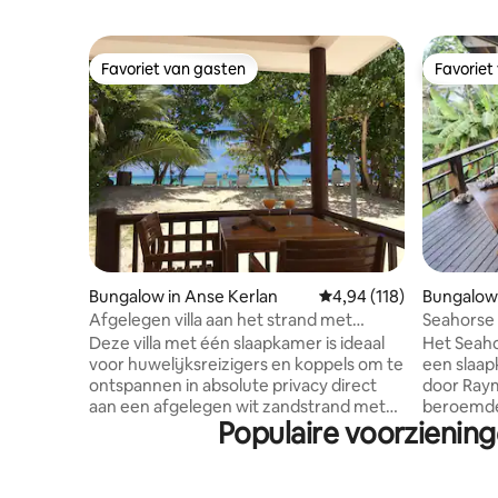
Favoriet van gasten
Favoriet
Favoriet van gasten
Favoriet
Bungalow in Anse Kerlan
Gemiddelde beoordeling
4,94 (118)
Bungalow 
Afgelegen villa aan het strand met
Seahorse 
GRATIS WIFI
Deze villa met één slaapkamer is ideaal
Het Seaho
voor huwelijksreizigers en koppels om te
een slaa
ontspannen in absolute privacy direct
door Ray
aan een afgelegen wit zandstrand met
beroemde 
Populaire voorzienin
slechts een paar stappen van de
Het ligt i
veranda. De villa is omgeven door twee
Praslin. T
van de mooiste stranden van de
accommod
Seychellen, de Anse Georgette en het
spectacula