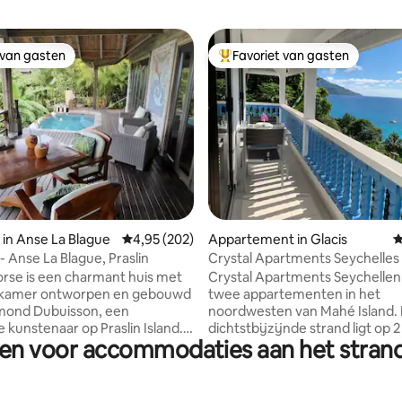
 van gasten
Favoriet van gasten
 van gasten
Topfavoriet van gasten
 van 4,94 op 5, 118 recensies
in Anse La Blague
Gemiddelde beoordeling van 4,95 op 5, 202 r
4,95 (202)
Appartement in Glacis
G
- Anse La Blague, Praslin
Crystal Apartments Seychelles
Upper Floor
rse is een charmant huis met
Crystal Apartments Seychellen
pkamer ontworpen en gebouwd
twee appartementen in het
mond Dubuisson, een
noordwesten van Mahé Island.
kunstenaar op Praslin Island.
dichtstbijzijnde strand ligt op 
gen voor accommodaties aan het strand
n het meest idyllische gebied van
loopafstand, terwijl het bero
he Seahorse is een
Vallon Beach op slechts 5 minut
atie aan het strand met een
ligt. De appartementen liggen 
ir uitzicht. Het heeft uitzicht
heuvel met een prachtig uitzic