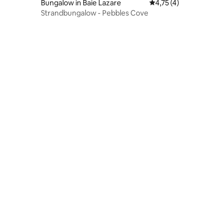
ecensies
Bungalow in Baie Lazare
Gemiddelde beoordel
4,75 (4)
Strandbungalow - Pebbles Cove
ecensies