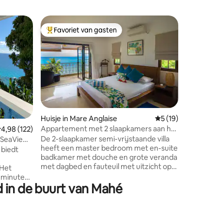
Apparte
Favoriet van gasten
Favorie
Topfavoriet van gasten
Favorie
Luxe app
2 kajaks
PATCHOU
OMGEVIN
DE PRIJS
5, 1e ver
inbegrepe
het rustige bassin, de beste loca
van de j
60 tv-kan
Huisje in Mare Anglaise
Gemiddelde beoord
5 (19)
de dichts
Appartement met 2 slaapkamers aan het
ecensies
emiddelde beoordeling van 4,98 op 5, 122 recensies
4,98 (122)
meter, 3
strand - Belhorizon
fitnessru
De 2-slaapkamer semi-vrijstaande villa
 SeaView
meter af
heeft een master bedroom met en-suite
 biedt
jachthave
badkamer met douche en grote veranda
bars, ca
met dagbed en fauteuil met uitzicht op
 Het
apotheek
de oceaan en het kleine privéstrand aan
2 minuten
de onderkant van de tuin. De kamer
 in de buurt van Mahé
emde Beau
heeft een eigen badkamer met douche
en rijden
en een kleine veranda. De hele eenheid
op de
is op zee gericht en biedt een
ht op de