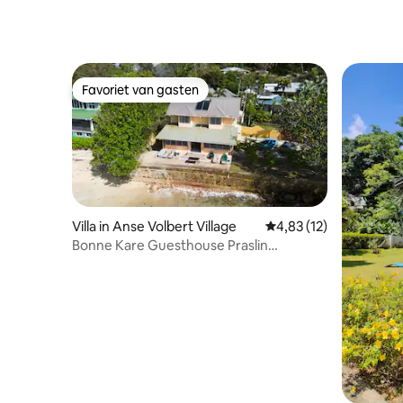
Favoriet van gasten
Favoriet van gasten
Villa in Anse Volbert Village
Gemiddelde beoordelin
4,83 (12)
Bonne Kare Guesthouse Praslin
Seychellen