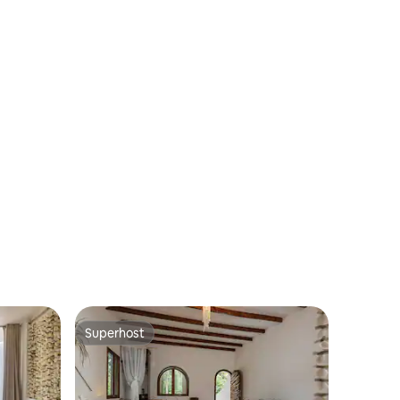
Superhost
Superhost