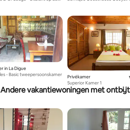
B kamer 2
r in La Digue
 iles - Basic tweepersoonskamer
ng van 4,75 op 5, 4 recensies
Privékamer
Superior Kamer 1
Andere vakantiewoningen met ontbijt