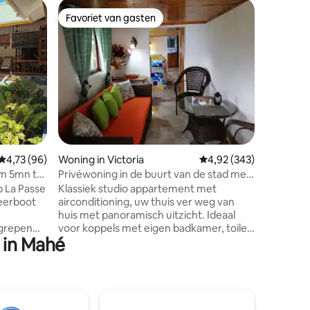
Accommo
Favoriet van gasten
Superho
Favoriet van gasten
Superho
Chalet me
zelfcater
This 129 
of the no
storey un
equipped 
beds. The
kitchen, 
panorama
ecensies
beach is 
mins walk
Gemiddelde beoordeling van 4,73 op 5, 96 recensies
4,73 (96)
Woning in Victoria
Gemiddelde beoordeling
4,92 (343)
travellers
yrs old. 
om 5mn to
Privéwoning in de buurt van de stad met
far. A fo
prachtig uitzicht
Klassiek studio appartement met
available 
veerboot
airconditioning, uw thuis ver weg van
huis met panoramisch uitzicht. Ideaal
egrepen
voor koppels met eigen badkamer, toilet,
 in Mahé
woonkamer, keuken. Volledig ingericht
oor
met de nodige kookgerei om uw eigen
per nacht,
maaltijden te bereiden. Handdoeken,
g is
douchegel zijn aanwezig. Ontbijt items
zijn voorzien voor u om te bereiden op
eit,
uw eigen vrije tijd. 5 minuten rijden van