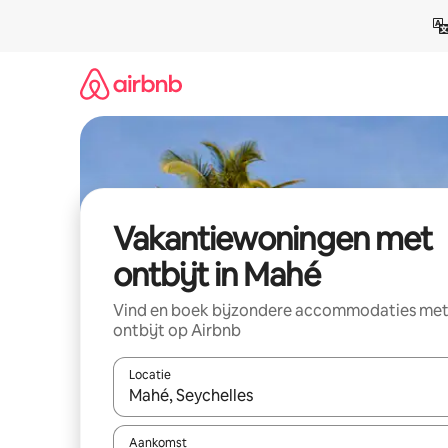
Ga
direct
naar
inhoud
Vakantiewoningen met
ontbijt in Mahé
Vind en boek bijzondere accommodaties me
ontbijt op Airbnb
Locatie
Wanneer er resultaten beschikbaar zijn, maak je 
Aankomst