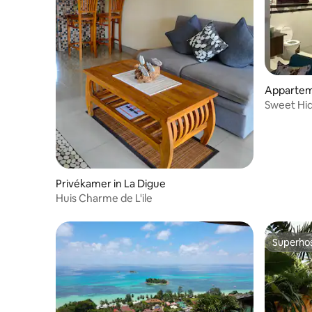
Apparteme
Sweet Hi
Villa,Prasl
Privékamer in La Digue
Huis Charme de L'ile
Superho
Superho