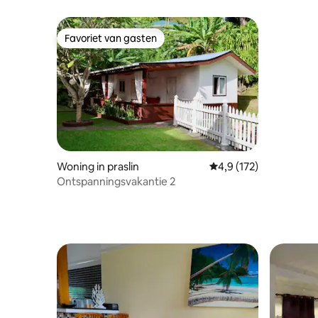
Favoriet van gasten
Favoriet van gasten
Woning in praslin
Gemiddelde beoordelin
4,9 (172)
Ontspanningsvakantie 2