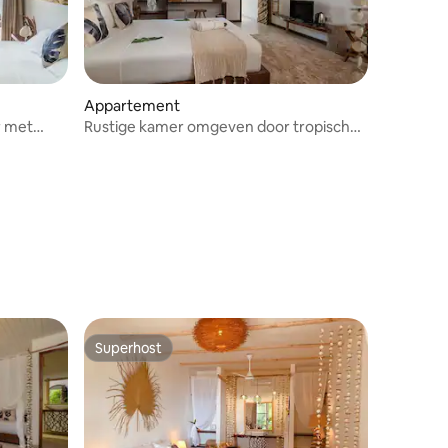
Appartement
r met
Rustige kamer omgeven door tropische
ecensies
harmonieuze Ga
Superhost
Superhost