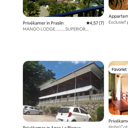
Apparte
Exclusie
Privékamer in Praslin
Gemiddelde beoordeli
4,57 (7)
zwembad 
MANGO LODGE.........SUPERIOR
APPARTEMENT
Favoriet
Favoriet
Privékame
ch
Hotel Cot
Privékamer in Anse La Blague