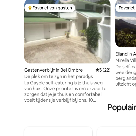
Favoriet van gasten
Favoriet
Topfavoriet van gasten
Favoriet
Eiland in
Mirella Vil
De self-ca
Gastenverblijf in Bel Ombre
Gemiddelde beoorde
5 (22)
weelderig
De plek om te zijn in het paradijs
berglands
La Gayole self-catering is je thuis weg
uitzicht o
van huis. Onze prioriteit is om ervoor te
Park en 2
zorgen dat je je thuis en comfortabel
eilanden. Buitenzwembad op 60 meter
voelt tijdens je verblijf bij ons. 10
afstand me
Populai
minuten lopen naar het witte zandstrand
meter va
Beau Vallon is een van de mooie plekken
privégede
om te genieten van de schoonheid van
tafels om
onze eilanden, en niet om de geweldige
ontspannen. Gemakkelijk to
zonsondergang met Silhouette eiland
de voedse
aan de horizon niet te missen. We
bus. 3 km naar het prachtige Cote Dor-