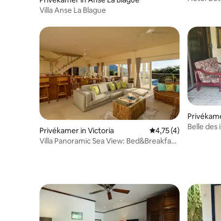
tuin - B&
Villa Anse La Blague
Privékame
Belle des
Privékamer in Victoria
Gemiddelde beoordeli
4,75 (4)
Villa Panoramic Sea View: Bed&Breakfast
kamer 4