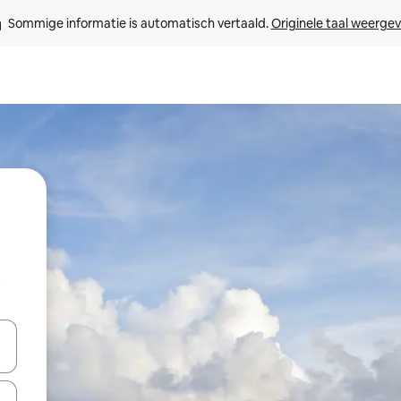
Sommige informatie is automatisch vertaald. 
Originele taal weerge
t
een keuze met je de pijltjestoetsen omhoog en omlaag, óf door te tikk