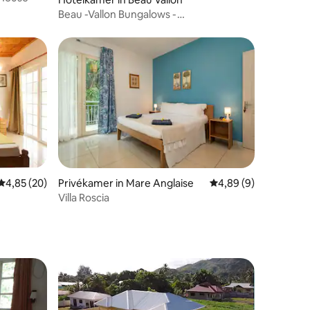
Beau -Vallon Bungalows -
Tweepersoonskamer
Gemiddelde beoordeling van 4,85 op 5, 20 recensies
4,85 (20)
Privékamer in Mare Anglaise
Gemiddelde beoordeli
4,89 (9)
Villa Roscia