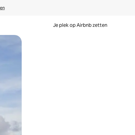
ven
Je plek op Airbnb zetten
en of swipen.