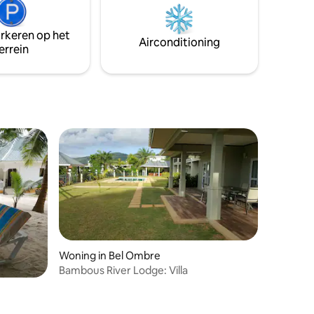
ekende
de stad - Victoria diverse toeristische
onze
attracties . 15 minuten rijden naar Beau-
arkeren op het
e zijn erg
Vallon een van de mooiste stranden in de
Airconditioning
errein
anden van
prachtige Seychellen.
Woning in Bel Ombre
Bambous River Lodge: Villa