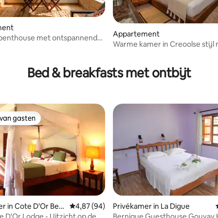
ment
Appartement
f penthouse met ontspannend
ng van 4,57 op 5, 7 recensies
Warme kamer in Creoolse stijl
en geweldig
tropische bloemen
Bed & breakfasts met ontbijt
 van gasten
 van gasten
r in Cote D'Or Bea
Gemiddelde beoordeling van 4,87 op 5, 94 r
4,87 (94)
Privékamer in La Digue
e D'Or Lodge - Uitzicht op de
Bernique Guesthouse Gouyav