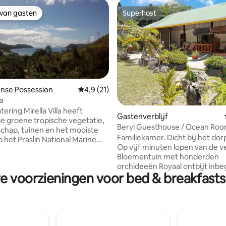
 van gasten
Superhost
 van gasten
Superhost
 Anse Possession
Gemiddelde beoordeling van 4,9 op 5, 21 r
4,9 (21)
la
tering Mirella Villa heeft
ling van 5 op 5, 22 recensies
Gastenverblijf
e groene tropische vegetatie,
Beryl Guesthouse / Ocean Ro
chap, tuinen en het mooiste
the beach
Familiekamer. Dicht bij het dorp La Passe
p het Praslin National Marine
Op vijf minuten lopen van de 
 eilanden Curieuse + Aride
Bloementuin met honderden
orchideeën Royaal ontbijt inb
t nog beter uitzicht. 270
re voorzieningen voor bed & breakfasts
Diner beschikbaar als optie Vraag naar
n Anse Possession Beach met
onze speciale kindertarieven v
elte met ligstoelen, overdekte
kinderen van 3 tot 10 jaar: € 43 
 te zonnebaden en te
van toepassing nadat de boekin
egang tot
bevestigd. Rustige omgeving,
lmarkt en het ophalen van de
uitstekende locatie, authenticit