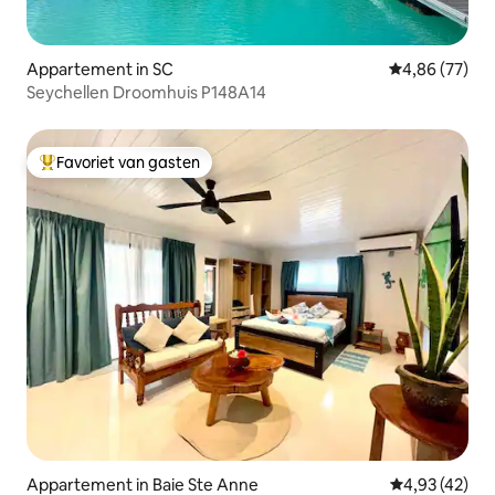
Appartement in SC
Gemiddelde be
4,86 (77)
Seychellen Droomhuis P148A14
Favoriet van gasten
Topfavoriet van gasten
Appartement in Baie Ste Anne
Gemiddelde be
4,93 (42)