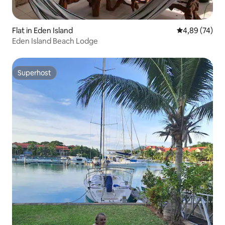
Flat in Eden Island
Gemiddelde be
4,89 (74)
Eden Island Beach Lodge
Superhost
Superhost