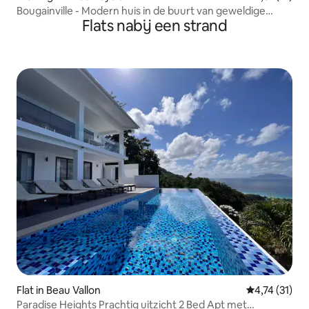
Bougainville - Modern huis in de buurt van geweldige
Flats nabij een strand
stranden
Flat in Beau Vallon
Gemiddelde b
4,74 (31)
Paradise Heights Prachtig uitzicht 2 Bed Apt met