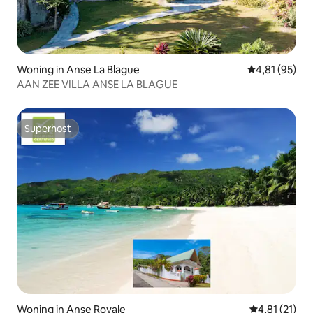
Woning in Anse La Blague
Gemiddelde be
4,81 (95)
AAN ZEE VILLA ANSE LA BLAGUE
Superhost
Superhost
Woning in Anse Royale
Gemiddelde b
4,81 (21)