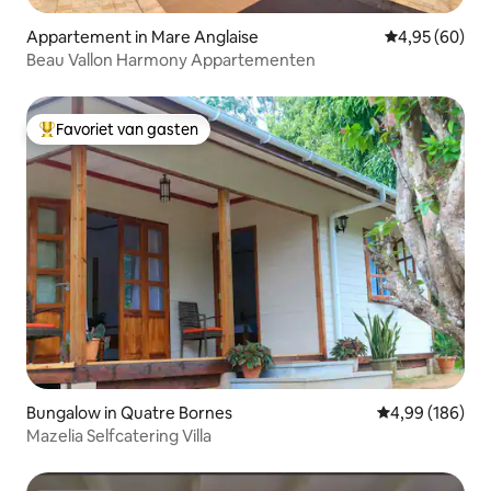
Appartement in Mare Anglaise
Gemiddelde be
4,95 (60)
Beau Vallon Harmony Appartementen
Favoriet van gasten
Topfavoriet van gasten
Bungalow in Quatre Bornes
Gemiddelde beo
4,99 (186)
Mazelia Selfcatering Villa