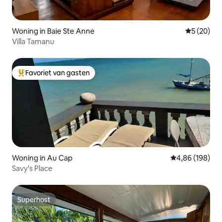
Woning in Baie Ste Anne
Gemiddelde
5 (20)
Villa Tamanu
Favoriet van gasten
Topfavoriet van gasten
Woning in Au Cap
Gemiddelde beo
4,86 (198)
Savy's Place
Superhost
Superhost