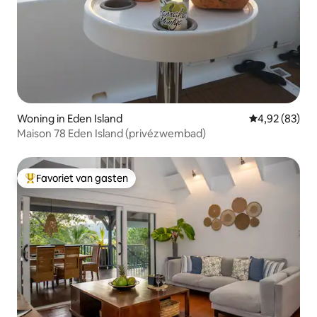
Woning in Eden Island
Gemiddelde be
4,92 (83)
Maison 78 Eden Island (privézwembad)
Favoriet van gasten
Topfavoriet van gasten