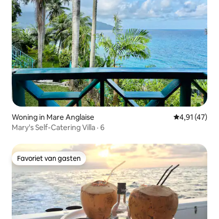
Woning in Mare Anglaise
Gemiddelde b
4,91 (47)
Mary's Self-Catering Villa · 6
Favoriet van gasten
Favoriet van gasten