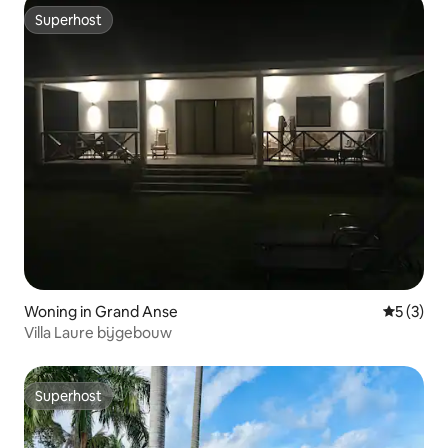
Superhost
Superhost
Woning in Grand Anse
Gemiddeld
5 (3)
Villa Laure bijgebouw
Superhost
Superhost