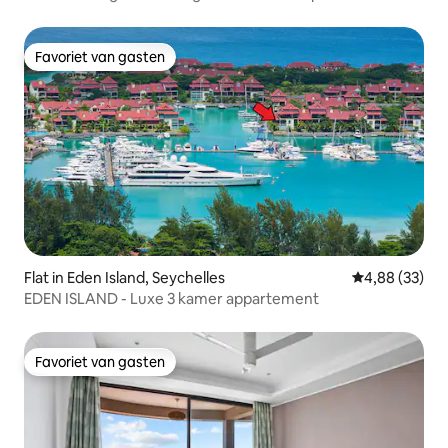
zwembad
Favoriet van gasten
Favoriet van gasten
Flat in Eden Island, Seychelles
Gemiddelde be
4,88 (33)
EDEN ISLAND - Luxe 3 kamer appartement
Favoriet van gasten
Favoriet van gasten