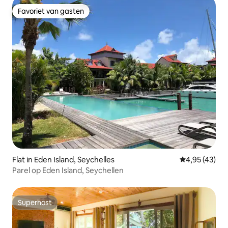
Favoriet van gasten
Favoriet van gasten
Flat in Eden Island, Seychelles
Gemiddelde be
4,95 (43)
Parel op Eden Island, Seychellen
Superhost
Superhost