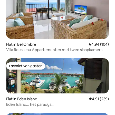
Flat in Bel Ombre
Gemiddelde beo
4,94 (104)
Villa Rousseau Appartementen met twee slaapkamers
Favoriet van gasten
Favoriet van gasten
Flat in Eden Island
Gemiddelde beo
4,91 (239)
Eden Island... het paradijs...