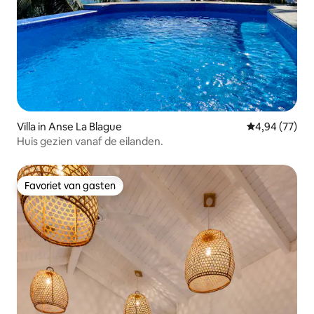
Villa in Anse La Blague
Gemiddelde be
4,94 (77)
Huis gezien vanaf de eilanden.
Favoriet van gasten
Favoriet van gasten