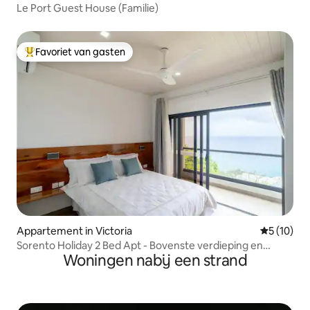
Le Port Guest House (Familie)
Favoriet van gasten
Topfavoriet van gasten
Appartement in Victoria
Gemiddelde
5 (10)
Sorento Holiday 2 Bed Apt - Bovenste verdieping en
Woningen nabij een strand
uitzicht op de oceaan