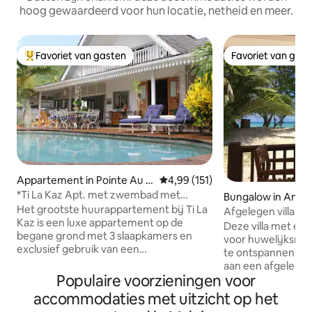
hoog gewaardeerd voor hun locatie, netheid en meer.
Favoriet van gasten
Favoriet van gas
Topfavoriet van gasten
Favoriet van gas
Appartement in Pointe Au S
Gemiddelde beoordeling van 4,9
4,99 (151)
el
*Ti La Kaz Apt. met zwembad met
Bungalow in Anse 
zeezicht buiten douches
Het grootste huurappartement bij Ti La
Afgelegen villa aa
Kaz is een luxe appartement op de
GRATIS WIFI
Deze villa met één
begane grond met 3 slaapkamers en
voor huwelijksrei
exclusief gebruik van een
te ontspannen in a
privézwembad en tuin; het zwembad
aan een afgelegen
wordt niet gedeeld met het
Populaire voorzieningen voor
slechts een paar 
huurappartement boven. Ingericht in
veranda. De villa
accommodaties met uitzicht op het
een koloniaal Creools design met een
van de mooiste st