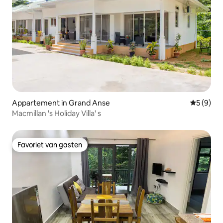
Appartement in Grand Anse
Gemiddeld
5 (9)
Macmillan 's Holiday Villa' s
Favoriet van gasten
Favoriet van gasten