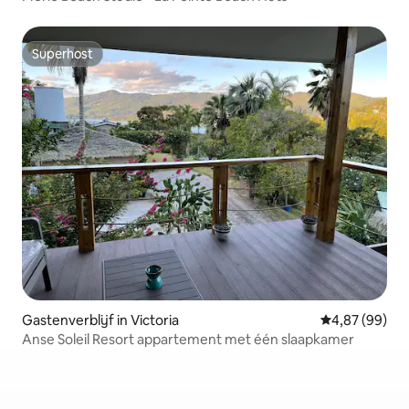
Superhost
Superhost
Gastenverblijf in Victoria
Gemiddelde be
4,87 (99)
Anse Soleil Resort appartement met één slaapkamer