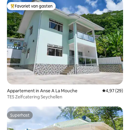
Favoriet van gasten
Topfavoriet van gasten
Appartement in Anse A La Mouche
Gemiddelde be
4,97 (29)
TES Zelfcatering Seychellen
Superhost
Superhost