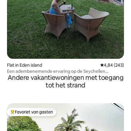
Flat in Eden island
Gemiddelde beo
4,84 (243)
Een adembenemende ervaring op de Seychellen
Andere vakantiewoningen met toegang
Geweldige locatie.
tot het strand
Favoriet van gasten
Topfavoriet van gasten