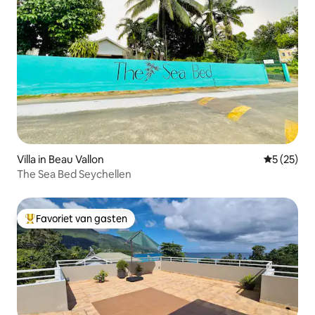
Villa in Beau Vallon
Gemiddelde
5 (25)
The Sea Bed Seychellen
Favoriet van gasten
Topfavoriet van gasten