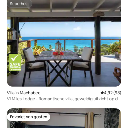
Superhost
Superhost
Villa in Machabee
Gemiddelde be
4,92 (93)
VI Miles Lodge - Romantische villa, geweldig uitzicht op de
oceaan.
Favoriet van gasten
Favoriet van gasten