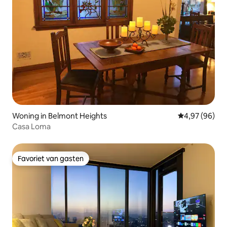
Woning in Belmont Heights
Gemiddelde be
4,97 (96)
Casa Loma
Favoriet van gasten
Favoriet van gasten