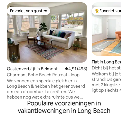
Favoriet van gasten
Favoriet van g
Favoriet van gasten
Topfavoriet van 
Flat in Long Beach
Dicht bij het stra
Gastenverblijf in Belmont H
Gemiddelde beoordeling van 4,9
4,91 (493)
parkeergelegenhe
Welkom bij je twe
eights
Charmant Boho Beach Retreat - loop
(KINGSIZE)/2 bad
strand! Dit gere
naar de oceaan!
We vonden een speciale plek hier in
met 2 kingsize b
Long Beach & hebben het gerenoveerd
ligt op slechts 4 s
om een droomhuis te creëren. We
en is de perfecte 
hebben nog wat extra ruimte dus we
ontspannen uitstap
Populaire voorzieningen in
willen die met je delen! Ons
ruim en gezinsvrie
gastenverblijf met één slaapkamer en
vakantiewoningen in Long Beach
over draagbare air
één badkamer zit vol met
verwarming en een
oceaanbriesjes, rust en comfort om van
keuken, plus stran
je verblijf in de omgeving van