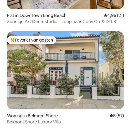
Flat in Downtown Long Beach
Gemiddelde be
4,95 (21)
Zonnige Art Deco-studio – Loop naar Conv Ctr & DTLB
Favoriet van gasten
Topfavoriet van gasten
Woning in Belmont Shore
Gemiddelde
5 (57)
Belmont Shore Luxury Villa