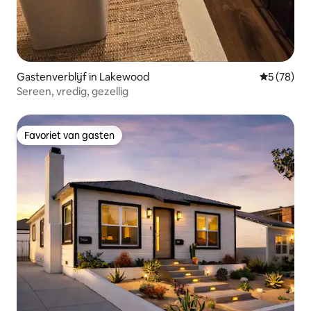
Gastenverblijf in Lakewood
Gemiddelde
5 (78)
Sereen, vredig, gezellig
Favoriet van gasten
Favoriet van gasten