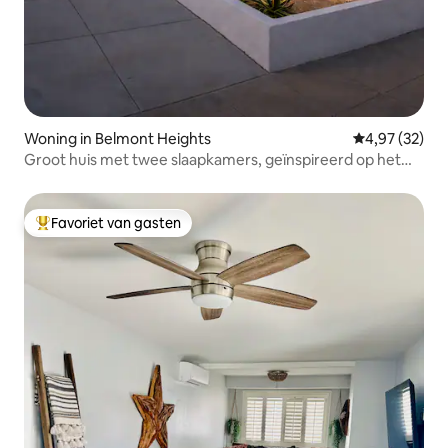
Woning in Belmont Heights
Gemiddelde be
4,97 (32)
Groot huis met twee slaapkamers, geïnspireerd op het
strand, met pooltafel
Favoriet van gasten
Topfavoriet van gasten