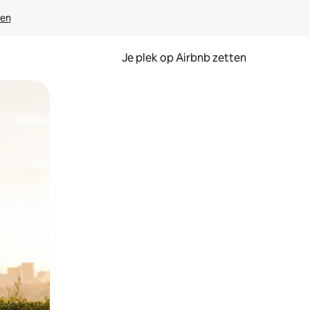
ven
Je plek op Airbnb zetten
en of swipen.