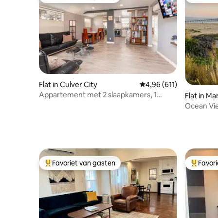
Topfavoriet van gasten
Favoriet
Flat in Culver City
Gemiddelde beoordeling
4,96 (611)
Appartement met 2 slaapkamers, 1
Flat in M
badkamer, op 5 minuten van LAX
Ocean Vi
van MB
Favoriet van gasten
Favor
Topfavoriet van gasten
Topfavor