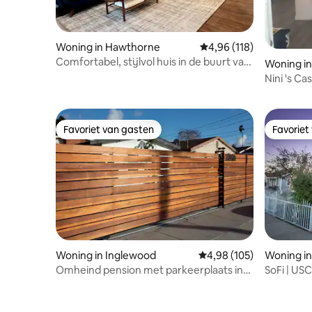
Woning in Hawthorne
Gemiddelde beoordeling
4,96 (118)
Comfortabel, stijlvol huis in de buurt van
Woning i
LAX, SoFi, Forum, SpaceX
Nini 's Ca
& SoFi St
Favoriet van gasten
Favoriet
Favoriet van gasten
Favoriet
Woning in Inglewood
Gemiddelde beoordeling
4,98 (105)
Woning in
Omheind pension met parkeerplaats in
SoFi | US
de buurt van SoFi Intuit Forum
parkeerpl