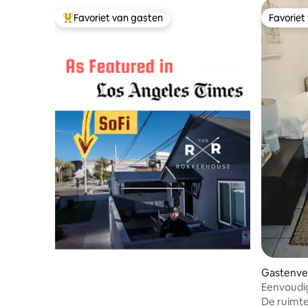
Favoriet van gasten
Favoriet
Topfavoriet van gasten
Favoriet
Gastenver
Eenvoudige
de buurt 
De ruimte