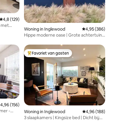
Gemiddelde beoordeling van 4,8 op 5, 129 recensies
4,8 (129)
 met
ecensies
Woning in Inglewood
Gemiddelde beoordeling
4,95 (386)
Hippe moderne oase | Grote achtertuin |
5 slaapplaatsen
Favoriet van gasten
Topfavoriet van gasten
ecensies
emiddelde beoordeling van 4,96 op 5, 156 recensies
4,96 (156)
mer -
Woning in Inglewood
Gemiddelde beoordeling
4,96 (188)
et terrein
3 slaapkamers | Kingsize bed | Dicht bij
LAX, SoFi, ID, Kia en stranden