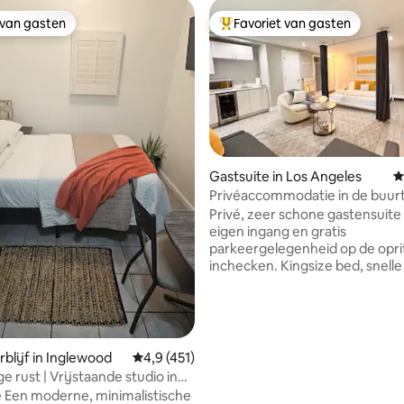
 van gasten
Favoriet van gasten
 van gasten
Topfavoriet van gasten
Gastsuite in Los Angeles
G
Privéaccommodatie in de buur
SoFi Gratis parkeergelegenheid
Privé, zeer schone gastensuit
terrein Kingsize bed
eigen ingang en gratis
parkeergelegenheid op de oprit
inchecken. Kingsize bed, snelle 
een ontspannende achtertuin
pergola en vuurplaats. 65”-tv,
hoogwaardig beddengoed, airc
verwarming. Ideaal voor een ru
vredig en comfortabel verblijf.
blijf in Inglewood
Gemiddelde beoordeling van 4,9 op 5, 451 r
4,9 (451)
van prachtige zitplaatsen op he
 rust | Vrijstaande studio in
De badkamer heeft een kleine
van SoFi, LAX
 Een moderne, minimalistische
(typisch voor gastenstudio's). D