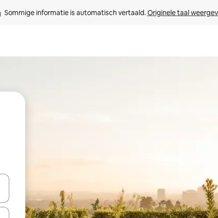
Sommige informatie is automatisch vertaald. 
Originele taal weerge
een keuze met je de pijltjestoetsen omhoog en omlaag, óf door te tikk