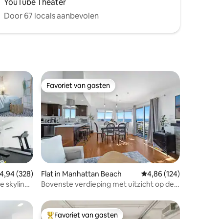
YouTube Theater
Door 67 locals aanbevolen
Favoriet van gasten
Favoriet van gasten
ecensies
emiddelde beoordeling van 4,94 op 5, 328 recensies
4,94 (328)
Flat in Manhattan Beach
Gemiddelde beoordeling
4,86 (124)
 skyline,
Bovenste verdieping met uitzicht op de
oceaan en 2 autogaragetrappen naar het
zand
Favoriet van gasten