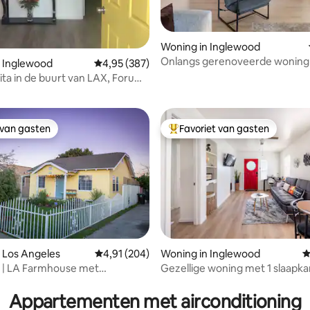
 van 4,96 op 5, 118 recensies
Woning in Inglewood
Onlangs gerenoveerde woning
n Inglewood
Gemiddelde beoordeling van 4,95 op 5, 387 r
4,95 (387)
LAX/Sofi
sita in de buurt van LAX, Forum
adium
 van gasten
Favoriet van gasten
 van gasten
Topfavoriet van gasten
 van 4,98 op 5, 105 recensies
 Los Angeles
Gemiddelde beoordeling van 4,91 op 5, 204 r
4,91 (204)
Woning in Inglewood
G
C | LA Farmhouse met
Gezellige woning met 1 slaapka
aats
gratis parkeergelegenheid op h
Appartementen met airconditioning