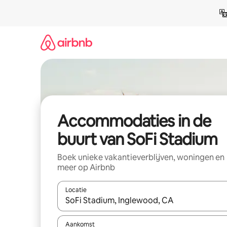
Ga
direct
naar
inhoud
Accommodaties in de
buurt van SoFi Stadium
Boek unieke vakantieverblijven, woningen en
meer op Airbnb
Locatie
Wanneer er resultaten beschikbaar zijn, maak je 
Aankomst