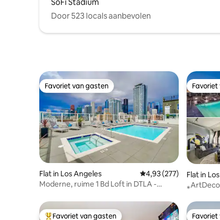
SoFi Stadium
Door 523 locals aanbevolen
Favoriet van gasten
Favoriet
Favoriet van gasten
Favoriet
Flat in Los Angeles
Gemiddelde beoordeling
4,93 (277)
Flat in Lo
Moderne, ruime 1 Bd Loft in DTLA -
⁎ArtDeco
GRATIS PARKEREN
Gym⁎Grat
Favoriet van gasten
Favoriet