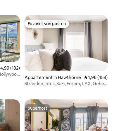
Favoriet van gasten
Favoriet van gasten
emiddelde beoordeling van 4,99 op 5, 182 recensies
4,99 (182)
Hollywood
Appartement in Hawthorne
Gemiddelde beoordeling
4,96 (458)
Stranden,Intuit,SoFi, Forum, LAX, Gehele
ecensies
AC'd Unit
Superhost
Superhost