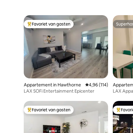
Favoriet van gasten
Superho
Topfavoriet van gasten
Superho
Appartement in Hawthorne
Gemiddelde beoordeling
4,96 (114)
Appartem
LAX SOFi Entertainment Epicenter
LAX A
Favoriet van gasten
Favor
Topfavoriet van gasten
Topfavor