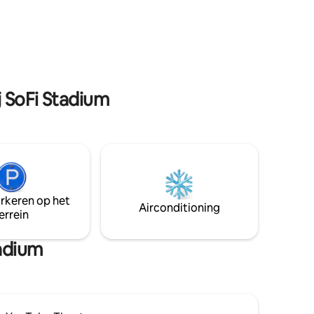
om je eigen maaltijd te koken zonder te
me,
hoeven vertrekken, Gehele flat/villa met
egen.
volledige privacy en eigen ingang, 55inch
n winkels
flatscreen-tv, super rustige familiebuurt,
t ervan🤗
ideaal voor gezinnen of een rustige plek
om te werken.
j SoFi Stadium
arkeren op het
Airconditioning
errein
tadium