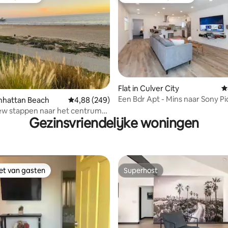
 van gasten
Favoriet van gasten
 van 4,96 op 5, 611 recensies
Flat in Culver City
G
Een Bdr Apt - Mins naar Sony Pi
anhattan Beach
Gemiddelde beoordeling van 4,88 op 5, 249 r
4,88 (249)
Venice Canals
ew stappen naar het centrum
Gezinsvriendelijke woningen
iet van gasten
Superhost
iet van gasten
Superhost