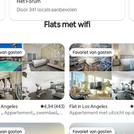
Het Forum
Door 341 locals aanbevolen
Flats met wifi
 van gasten
Favoriet van gasten
 van gasten
Favoriet van gasten
 van 4,93 op 5, 277 recensies
s Angeles
Gemiddelde beoordeling van 4,94 op 5, 443 r
4,94 (443)
Flat in Los Angeles
G
 ⁎ Appartement⁎ zwembad⁎
Appartement met uitzicht op de
is parkeren⁎Jacuzzi
gratis parkeren, jacuzzi
 van gasten
Favoriet van gasten