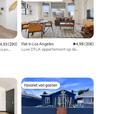
Topfavoriet van gasten
Flat in Los Angeles
Gemiddelde beoordeling
4,98 (206)
emiddelde beoordeling van 4,93 op 5, 290 recensies
4,93 (290)
Luxe DTLA-appartement op de
cs en
ecensies
bovenste verdieping met zwembad
*gratis parkeergelegenheid*
Favoriet van gasten
Favoriet van gasten