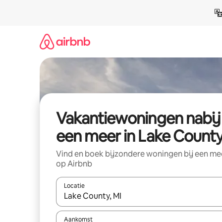
Ga
direct
naar
inhoud
Vakantiewoningen nabij
een meer in Lake Count
Vind en boek bijzondere woningen bij een me
op Airbnb
Locatie
Wanneer er resultaten beschikbaar zijn, maak je 
Aankomst