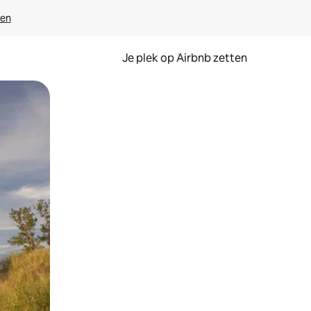
ven
Je plek op Airbnb zetten
en of swipen.