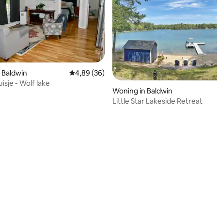
 Baldwin
Gemiddelde beoordeling van 4,89 op 5, 36 r
4,89 (36)
isje - Wolf lake
Woning in Baldwin
Little Star Lakeside Retreat
eling van 5 op 5, 9 recensies