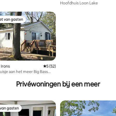
Hoofdhuis Loon Lake
iet van gasten
iet van gasten
 Irons
Gemiddelde beoordeling van 5 op 5, 52 r
5 (52)
huisje aan het meer Big Bass
ling van 5 op 5, 19 recensies
Privéwoningen bij een meer
 van gasten
 van gasten