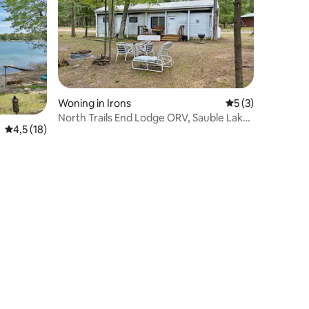
Woning in Irons
Gemiddelde beoor
5 (3)
ecensies
North Trails End Lodge ORV, Sauble Lakes
Gemiddelde beoordeling van 4,5 op 5, 18 recensies
4,5 (18)
Access