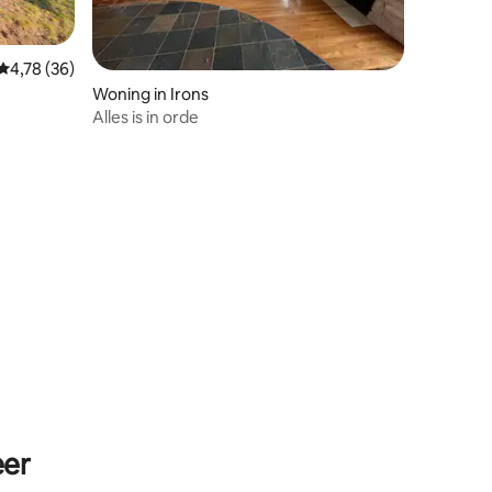
Gemiddelde beoordeling van 4,78 op 5, 36 recensies
4,78 (36)
Woning in Irons
Alles is in orde
ecensies
eer