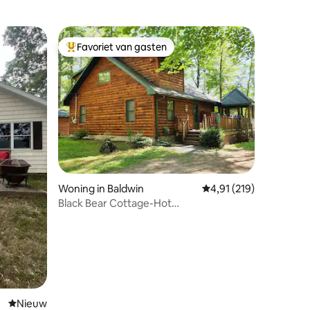
Favoriet van gasten
Topfavoriet van gasten
ecensies
Woning in Baldwin
Gemiddelde beoordelin
4,91 (219)
Black Bear Cottage-Hot
Tub/Huisdiervriendelijk/Aan het meer
Nieuwe accommodatie
Nieuw