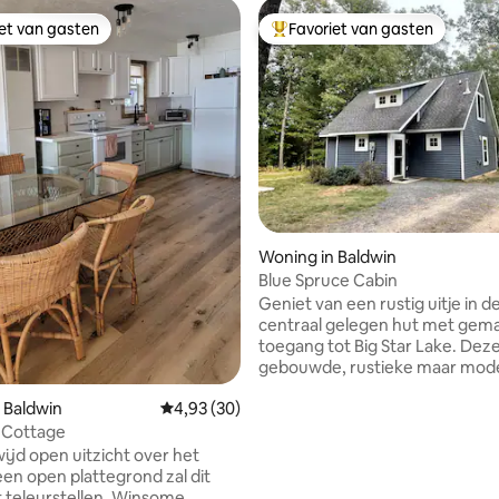
iet van gasten
Favoriet van gasten
iet van gasten
Topfavoriet van gasten
 van 4,67 op 5, 117 recensies
Woning in Baldwin
Blue Spruce Cabin
Geniet van een rustig uitje in d
centraal gelegen hut met gema
toegang tot Big Star Lake. Dez
gebouwde, rustieke maar mod
is alles wat een gast zich maar 
 Baldwin
Gemiddelde beoordeling van 4,93 op 5, 30 r
4,93 (30)
wensen voor een vakantie in h
noorden van Michigan. Of je nu
Cottage
op het meer wilt, een middag o
ijd open uitzicht over het
paden of een rustige ochtend 
en open plattegrond zal dit
en een goed boek...de Blue Sp
eleurstellen. Winsome