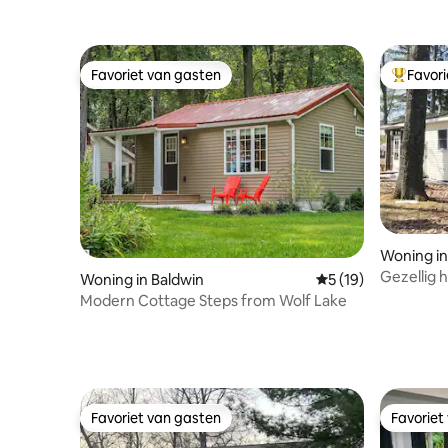
Favoriet van gasten
Favor
Favoriet van gasten
Topfavor
Woning in
Gezellig 
Woning in Baldwin
Gemiddelde beoorde
5 (19)
Lake
Modern Cottage Steps from Wolf Lake
Favoriet van gasten
Favoriet
Favoriet van gasten
Favoriet