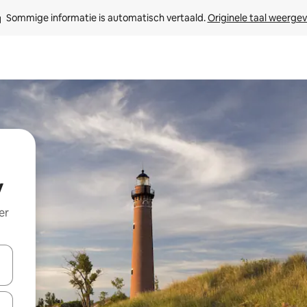
Sommige informatie is automatisch vertaald. 
Originele taal weerge
y
er
een keuze met je de pijltjestoetsen omhoog en omlaag, óf door te tikk