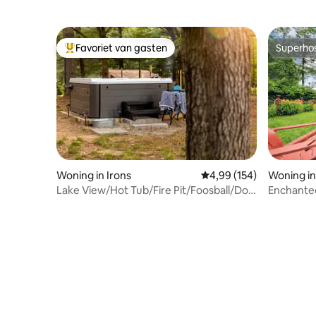
Favoriet van gasten
Superho
Topfavoriet van gasten
Superho
Woning in Irons
Gemiddelde beoordeling
4,99 (154)
Woning in
Lake View/Hot Tub/Fire Pit/Foosball/Dog
Enchante
Friendly
bubbelbad