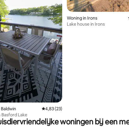
Woning in Irons
Lake house in Irons
g van 4,93 op 5, 14 recensies
 Baldwin
Gemiddelde beoordeling van 4,83 op 5, 23 r
4,83 (23)
n Basford Lake
isdiervriendelijke woningen bij een m