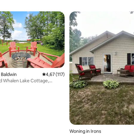
st
st
 van 4,99 op 5, 154 recensies
 Baldwin
Gemiddelde beoordeling van 4,67 op 5, 117 r
4,67 (117)
d Whalen Lake Cottage,
, wifi
Woning in Irons