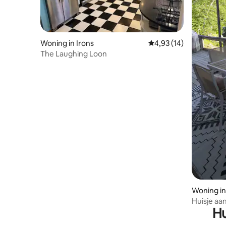
Woning in Irons
Gemiddelde beoordelin
4,93 (14)
The Laughing Loon
Woning in
Huisje aa
Hu