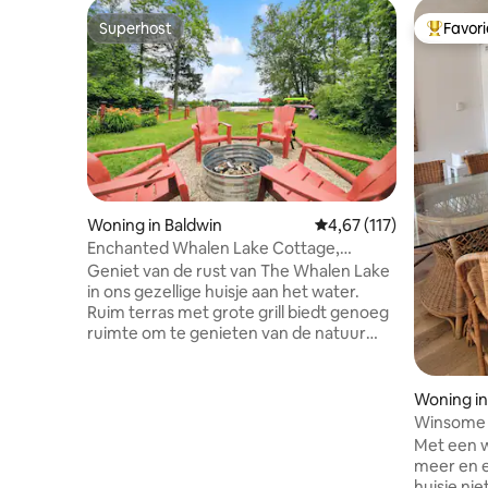
Superhost
Favor
Superhost
Topfavor
Woning in Baldwin
Gemiddelde beoordeling
4,67 (117)
Enchanted Whalen Lake Cottage,
bubbelbad, wifi
Geniet van de rust van The Whalen Lake
in ons gezellige huisje aan het water.
Ruim terras met grote grill biedt genoeg
ruimte om te genieten van de natuur
terwijl je buiten eet. Je kunt ook
ontspannen op onze aangemeerde
pontonboot. Als je je avontuurlijk voelt,
Woning in
hebben we kajaks en waterfietsen om
Winsome 
het meer te verkennen. Geniet na een
Met een w
lange dag van het genieten in het
meer en e
bubbelbad. 30 minuten van Ludington,
huisje niet t