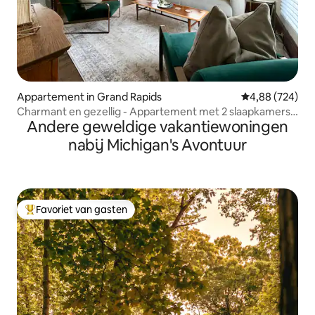
Appartement in Grand Rapids
Gemiddelde beo
4,88 (724)
Charmant en gezellig - Appartement met 2 slaapkamers
Andere geweldige vakantiewoningen
bij Heritage Hill
nabij Michigan's Avontuur
Favoriet van gasten
Topfavoriet van gasten