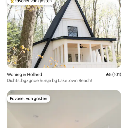
Favoriet van gasten
Topfavoriet van gasten
Woning in Holland
Gemiddelde
5 (101)
Dichtstbijzijnde huisje bij Laketown Beach!
Favoriet van gasten
Favoriet van gasten