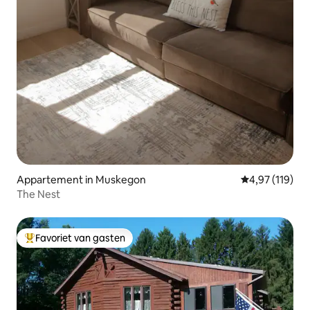
Appartement in Muskegon
Gemiddelde beo
4,97 (119)
The Nest
Favoriet van gasten
Topfavoriet van gasten