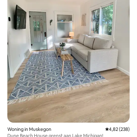
Woning in Muskegon
Gemiddelde beo
4,82 (238)
Dune Beach House grenst aan Lake Michigan!