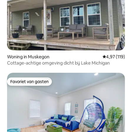
Woning in Muskegon
Gemiddelde beo
4,97 (119)
Cottage-achtige omgeving dicht bij Lake Michigan
Favoriet van gasten
Favoriet van gasten