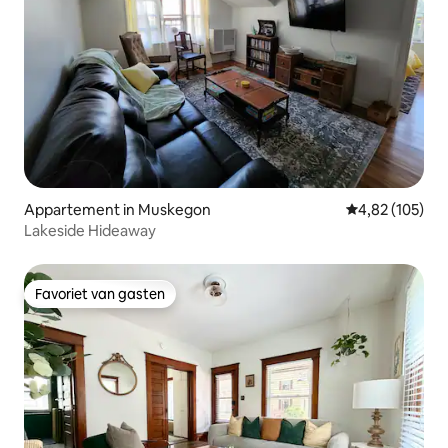
Appartement in Muskegon
Gemiddelde beo
4,82 (105)
Lakeside Hideaway
Favoriet van gasten
Favoriet van gasten