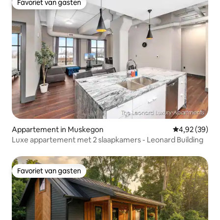
Favoriet van gasten
Favoriet van gasten
Appartement in Muskegon
Gemiddelde be
4,92 (39)
Luxe appartement met 2 slaapkamers - Leonard Building
Favoriet van gasten
Favoriet van gasten