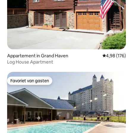
Appartement in Grand Haven
Gemiddelde beo
4,98 (176)
Log House Apartment
Favoriet van gasten
Favoriet van gasten