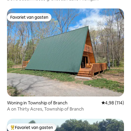
Favoriet van gasten
Favoriet van gasten
Woning in Township of Branch
Gemiddelde beo
4,98 (114)
A on Thirty Acres, Township of Branch
Favoriet van gasten
Topfavoriet van gasten