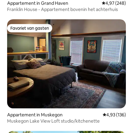
Appartement in Grand Haven
Gemiddelde beo
4,97 (248)
Franklin House - Appartement bovenin het achterhuis
Favoriet van gasten
Favoriet van gasten
Appartement in Muskegon
Gemiddelde beo
4,93 (136)
Muskegon Lake View Loft studio/kitchenette