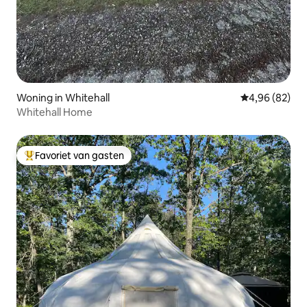
Woning in Whitehall
Gemiddelde be
4,96 (82)
Whitehall Home
Favoriet van gasten
Topfavoriet van gasten