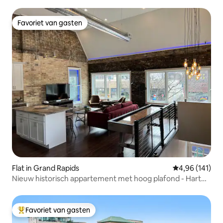
complete badkamers
Favoriet van gasten
Favoriet van gasten
Flat in Grand Rapids
Gemiddelde beo
4,96 (141)
Nieuw historisch appartement met hoog plafond - Hart
van Cherry
Favoriet van gasten
Topfavoriet van gasten