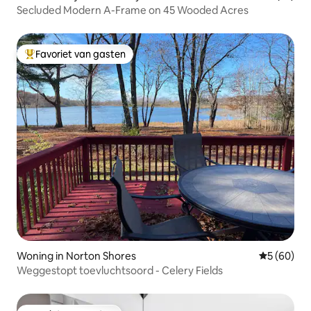
Secluded Modern A-Frame on 45 Wooded Acres
Favoriet van gasten
Topfavoriet van gasten
Woning in Norton Shores
Gemiddelde
5 (60)
Weggestopt toevluchtsoord - Celery Fields