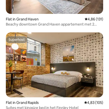
Flat in Grand Haven
Gemiddelde beo
4,86 (131)
Beachy downtown Grand Haven appartement met 2
slaapkamers
Superhost
Superhost
Flat in Grand Rapids
Gemiddelde beo
4,83 (105)
Suites met kingsize bed in het Finnley Hotel