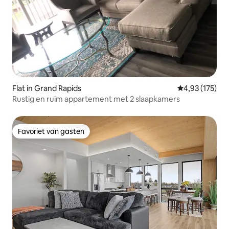
Flat in Grand Rapids
Gemiddelde beo
4,93 (175)
Rustig en ruim appartement met 2 slaapkamers
Favoriet van gasten
Favoriet van gasten