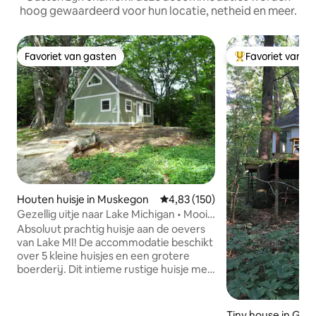
hoog gewaardeerd voor hun locatie, netheid en meer.
Favoriet van gasten
Favoriet van g
Favoriet van gasten
Topfavoriet van 
Houten huisje in Muskegon
Gemiddelde beoordeling van 4,8
4,83 (150)
Gezellig uitje naar Lake Michigan • Mooie
verbouwing
Absoluut prachtig huisje aan de oevers
van Lake MI! De accommodatie beschikt
over 5 kleine huisjes en een grotere
boerderij. Dit intieme rustige huisje met
1 slaapkamer staat op 4 prachtige
hectare met eigen toegang tot Lake
Michigan! 300 voet van de klif en slechts
Tiny house in Gra