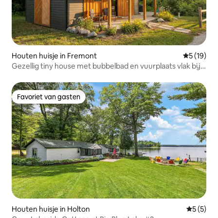
Houten huisje in Fremont
Gemiddelde
5 (19)
Gezellig tiny house met bubbelbad en vuurplaats vlak bij
de rivier
Favoriet van gasten
Favoriet van gasten
Houten huisje in Holton
Gemiddeld
5 (5)