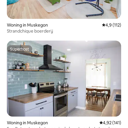
Woning in Muskegon
Gemiddelde b
4,9 (112)
Strandchique boerderij
Superhost
Superhost
Woning in Muskegon
Gemiddelde beo
4,92 (141)