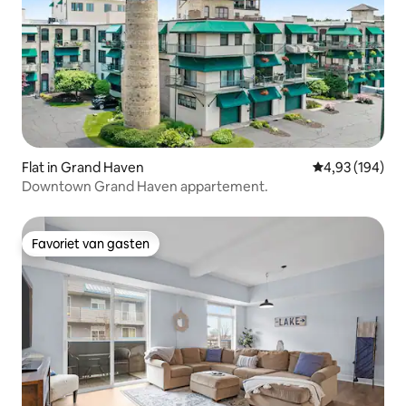
Flat in Grand Haven
Gemiddelde beo
4,93 (194)
Downtown Grand Haven appartement.
Favoriet van gasten
Favoriet van gasten