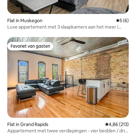
Flat in Muskegon
Gemiddeld
5 (6)
Luxe appartement met 3 slaapkamers aan het meer |
Topverdieping | Gloednieuw
Favoriet van gasten
Favoriet van gasten
Flat in Grand Rapids
Gemiddelde beo
4,86 (213)
Appartement met twee verdiepingen - vier bedden / drie