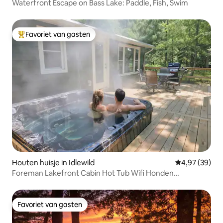
Waterfront Escape on Bass Lake: Paddle, Fish, Swim
Favoriet van gasten
Topfavoriet van gasten
Houten huisje in Idlewild
Gemiddelde be
4,97 (39)
Foreman Lakefront Cabin Hot Tub Wifi Honden
toegestaan
Favoriet van gasten
Favoriet van gasten