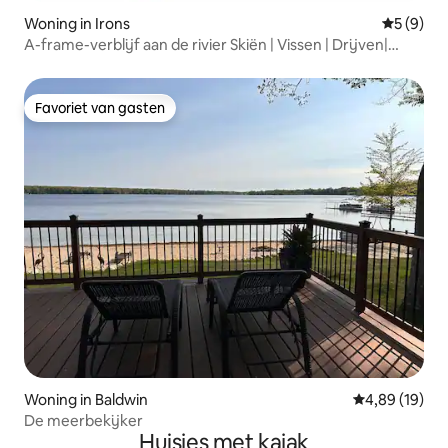
Woning in Irons
Gemiddeld
5 (9)
A-frame-verblijf aan de rivier Skiën | Vissen | Drijven|
Quads
Favoriet van gasten
Favoriet van gasten
Woning in Baldwin
Gemiddelde be
4,89 (19)
De meerbekijker
Huisjes met kajak