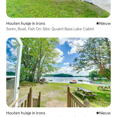
Houten huisje in Irons
Nieuwe ac
Nieuw
Swim, Boat, Fish On-Site: Quaint Bass Lake Cabin!
Houten huisje in Irons
Nieuwe ac
Nieuw