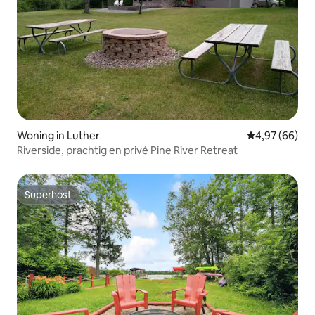
Woning in Luther
Gemiddelde be
4,97 (66)
Riverside, prachtig en privé Pine River Retreat
Superhost
Superhost