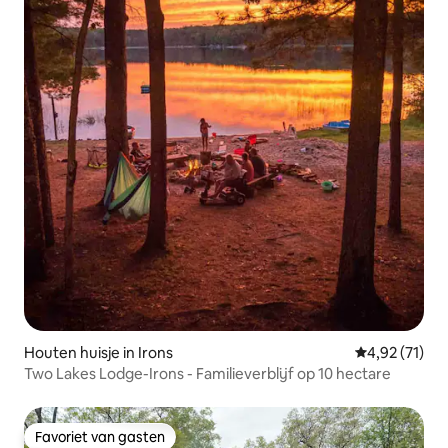
Houten huisje in Irons
Gemiddelde be
4,92 (71)
Two Lakes Lodge-Irons - Familieverblijf op 10 hectare
Favoriet van gasten
Favoriet van gasten