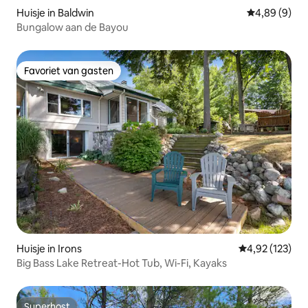
Huisje in Baldwin
Gemiddelde b
4,89 (9)
Bungalow aan de Bayou
Favoriet van gasten
Favoriet van gasten
Huisje in Irons
Gemiddelde beo
4,92 (123)
Big Bass Lake Retreat-Hot Tub, Wi-Fi, Kayaks
Superhost