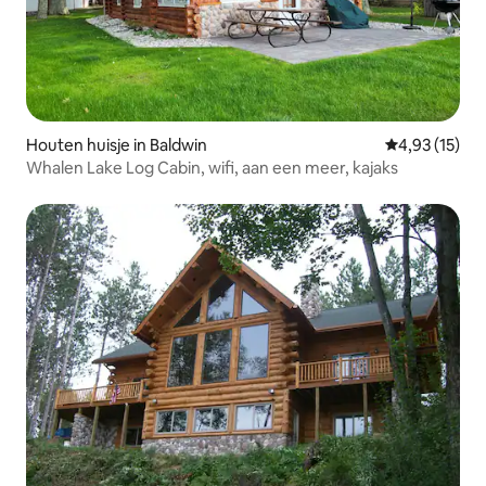
Houten huisje in Baldwin
Gemiddelde be
4,93 (15)
Whalen Lake Log Cabin, wifi, aan een meer, kajaks