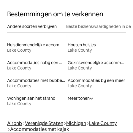
Bestemmingen om te verkennen
Andere soorten verblijven
Beste bezienswaardigheden in de 
Huisdiervriendelijke accommodaties
Houten huisjes
Lake County
Lake County
Accommodaties nabij een meer
Gezinsvriendelijke accommodaties
Lake County
Lake County
Accommodaties met bubbelbad
Accommodaties bij een meer
Lake County
Lake County
Woningen aan het strand
Meer tonen
Lake County
Airbnb
Verenigde Staten
Michigan
Lake County
Accommodaties met kajak