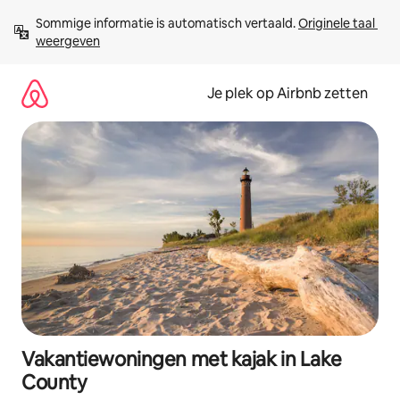
Ga
Sommige informatie is automatisch vertaald. 
Originele taal 
direct
weergeven
naar
inhoud
Je plek op Airbnb zetten
Vakantiewoningen met kajak in Lake
County