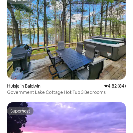
Superhost
Huisje in Baldwin
Gemiddelde be
4,82 (84)
Government Lake Cottage Hot Tub 3 Bedrooms
Superhost
Superhost