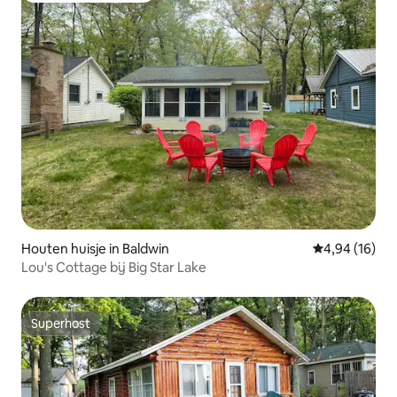
Houten huisje in Baldwin
Gemiddelde be
4,94 (16)
Lou's Cottage bij Big Star Lake
Superhost
Superhost