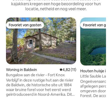
kajakkers kregen een hoge beoordeling voor hun
locatie, netheid en nog veel meer.
Favoriet van gasten
Favoriet van gas
Favoriet van gasten
Favoriet van gas
Woning in Baldwin
Gemiddelde beoordeling van 4,
4,82 (11)
Houten huisje in 
Bungalow aan de rivier - Fort Knox
Branch
Little Sauble Lake 
Verblijf in deze rustige hut aan de rivier
Ongeëvenaarde pr
de Baldwin, de historische site uit 1884
afgelegen perceel
waar bruine forel voor het eerst werd
omgeven door het
geïntroduceerd in Noord-Amerika. Dit
Forest. De accommodatie omvat
uitje met 2 slaapkamers en 1,5 badkamer
natuurlijke bronn
ligt op slechts enkele minuten van de
een 50 hectare g
rivier de Pere Marquette,
Bass, Pike, panfish en 