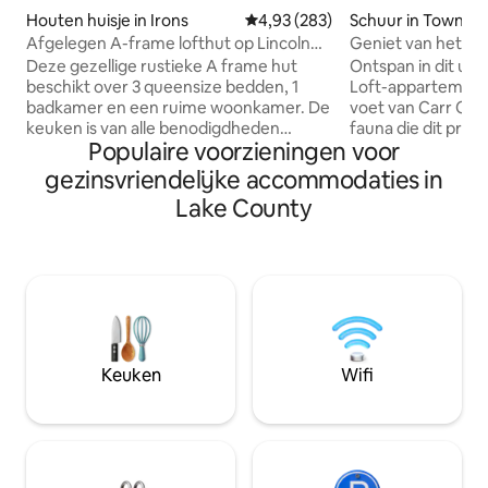
Houten huisje in Irons
Gemiddelde beoordeling van 4,9
4,93 (283)
Schuur in Townshi
h
Afgelegen A-frame lofthut op Lincoln
Geniet van het le
Hills Trail
stad tijdens deze 
Deze gezellige rustieke A frame hut
Ontspan in dit uni
beschikt over 3 queensize bedden, 1
Loft-appartement.
badkamer en een ruime woonkamer. De
voet van Carr Cre
keuken is van alle benodigdheden
fauna die dit prach
Populaire voorzieningen voor
voorzien om van het koken een fluitje
in de buurt van d
van een cent te maken. Buiten vind je
en jaag in het sei
gezinsvriendelijke accommodaties in
een vuurplaats en een houtskoolgrill.
witstaartherten. 
Lake County
Direct aan de overkant van de weg is het
stromende vijver 
Lincoln Hills trail-systeem dat verbinding
het grillen. Geweldige plek voor outdoor
maakt met duizenden hectaren
liefhebbers, sne
schilderachtige paden. Gelegen in de
rijden, met een o
buurt van Club 37 trailhead, Pine River,
gemarkeerde paden. Vold
State Land, Manistee National Forest,
overdekte parkeer
Caberfae Ski and Golf Resort, Tippy Dam
je speelgoed. Nee
en meer! Cadillac, Ludington, Manistee
tegen een kleine 
Keuken
Wifi
binnen 35 minuten