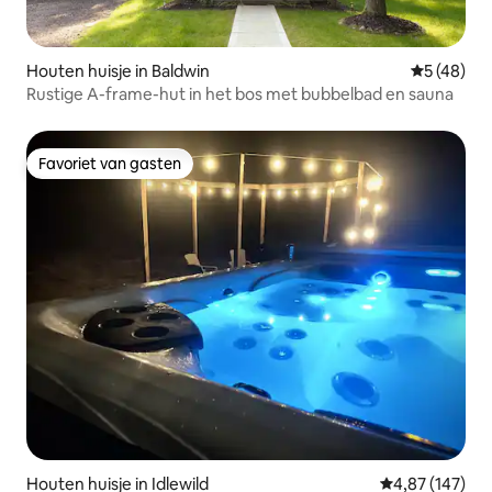
Houten huisje in Baldwin
Gemiddelde
5 (48)
Rustige A-frame-hut in het bos met bubbelbad en sauna
Favoriet van gasten
Favoriet van gasten
Houten huisje in Idlewild
Gemiddelde beo
4,87 (147)