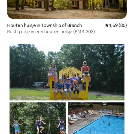
Houten huisje in Township of Branch
Gemiddelde be
4,69 (85)
Rustig uitje in een houten huisje (PMR-203)