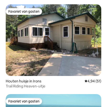
Favoriet van gasten
Favoriet van gasten
Houten huisje in Irons
Gemiddelde be
4,94 (51)
Trail Riding Heaven-uitje
Favoriet van gasten
Favoriet van gasten