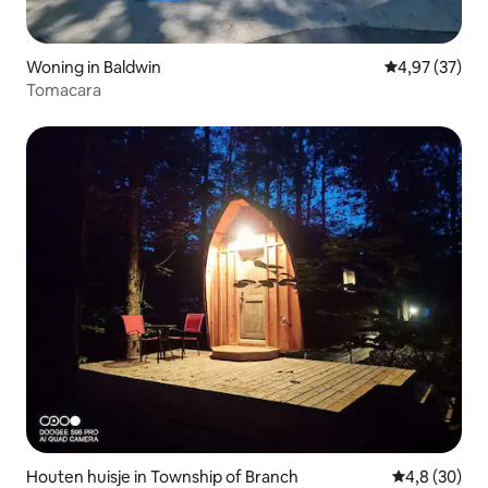
Woning in Baldwin
Gemiddelde be
4,97 (37)
Tomacara
Houten huisje in Township of Branch
Gemiddelde b
4,8 (30)