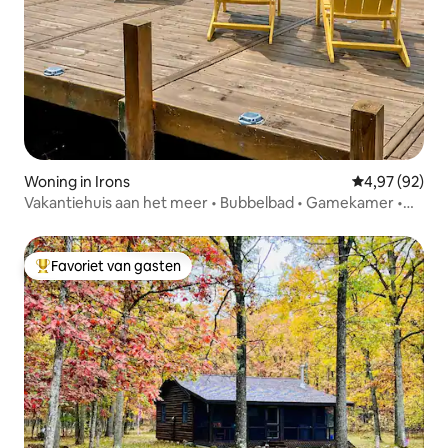
Woning in Irons
Gemiddelde be
4,97 (92)
Vakantiehuis aan het meer • Bubbelbad • Gamekamer •
SxSTrails • Vuurplaats
Favoriet van gasten
Topfavoriet van gasten