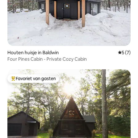
Houten huisje in Baldwin
Gemiddeld
5 (7)
Four Pines Cabin - Private Cozy Cabin
Favoriet van gasten
Topfavoriet van gasten