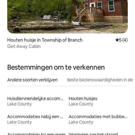
Houten huisje in Township of Branch
Gemiddeld
5 (4)
Get Away Cabin
Bestemmingen om te verkennen
Andere soorten verblijven
Beste bezienswaardigheden in de 
Huisdiervriendelijke accommodaties
Houten huisjes
Lake County
Lake County
Accommodaties nabij een meer
Accommodaties met bubbelbad
Lake County
Lake County
Accommodaties bij een meer
Woningen aan het strand