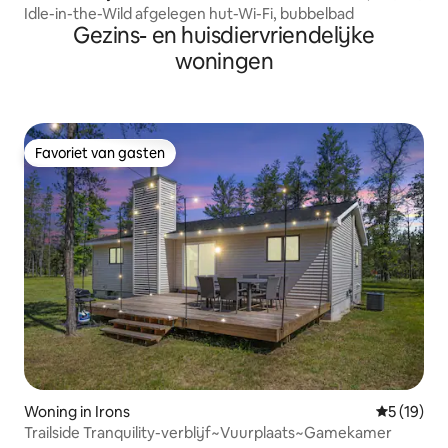
Idle-in-the-Wild afgelegen hut-Wi-Fi, bubbelbad
Gezins- en huisdiervriendelijke
woningen
Favoriet van gasten
Favoriet van gasten
Woning in Irons
Gemiddelde
5 (19)
Trailside Tranquility-verblijf~Vuurplaats~Gamekamer