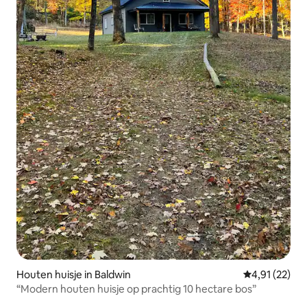
Houten huisje in Baldwin
Gemiddelde be
4,91 (22)
“Modern houten huisje op prachtig 10 hectare bos”