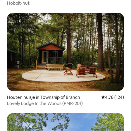
Hobbit-hut
Houten huisje in Township of Branch
Gemiddelde beo
4,76 (124)
Lovely Lodge In the Woods (PMR-201)