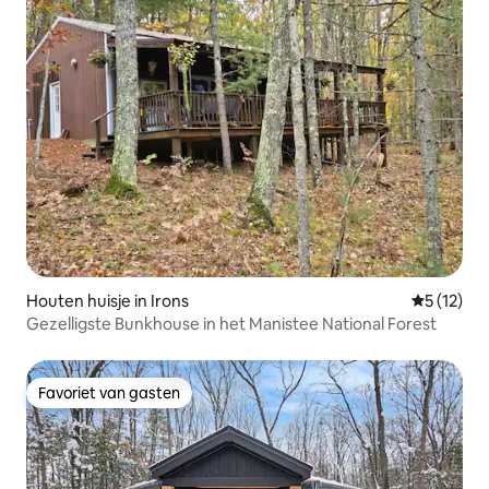
Houten huisje in Irons
Gemiddeld
5 (12)
Gezelligste Bunkhouse in het Manistee National Forest
Favoriet van gasten
Favoriet van gasten