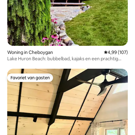
Woning in Cheboygan
Gemiddelde beo
4,99 (107)
Lake Huron Beach: bubbelbad, kajaks en een prachtig
uitzicht
Favoriet van gasten
Favoriet van gasten