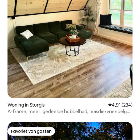
Woning in Sturgis
Gemiddelde beo
4,91 (234)
A-frame; meer; gedeelde bubbelbad; huisdiervriendelijk;
lage prijs
Favoriet van gasten
Favoriet van gasten