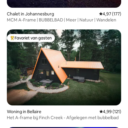
Chalet in Johannesburg
Gemiddelde beo
4,97 (177)
MCM A-Frame | BUBBELBAD | Meer | Natuur | Wandelen
Favoriet van gasten
Topfavoriet van gasten
Woning in Bellaire
Gemiddelde beo
4,99 (121)
Het A-frame bij Finch Creek - Afgelegen met bubbelbad