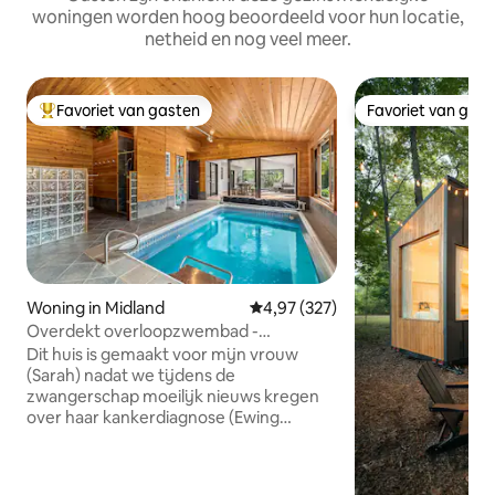
woningen worden hoog beoordeeld voor hun locatie,
netheid en nog veel meer.
Favoriet van gasten
Favoriet van gas
Topfavoriet van gasten
Favoriet van gas
Woning in Midland
Gemiddelde beoordeling van 4,9
4,97 (327)
Overdekt overloopzwembad -
Buitenbubbelbad - Sauna
Dit huis is gemaakt voor mijn vrouw
(Sarah) nadat we tijdens de
zwangerschap moeilijk nieuws kregen
over haar kankerdiagnose (Ewing
Sarcoma). We hebben een opbeurende
omgeving gecreëerd om haar te
ondersteunen terwijl ze moedig vocht.