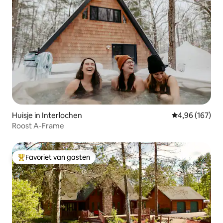
Huisje in Interlochen
Gemiddelde beo
4,96 (167)
Roost A-Frame
Favoriet van gasten
Topfavoriet van gasten