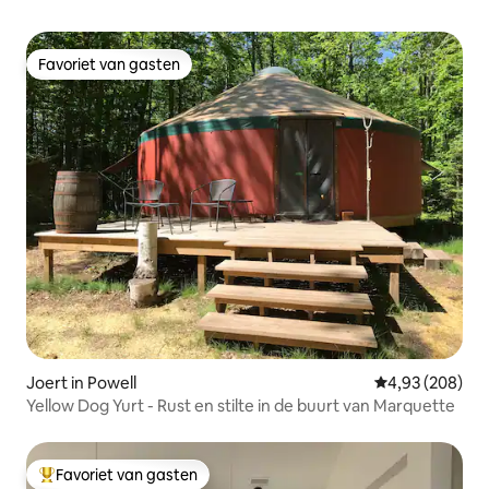
Favoriet van gasten
Favoriet van gasten
Joert in Powell
Gemiddelde beo
4,93 (208)
Yellow Dog Yurt - Rust en stilte in de buurt van Marquette
Favoriet van gasten
Topfavoriet van gasten