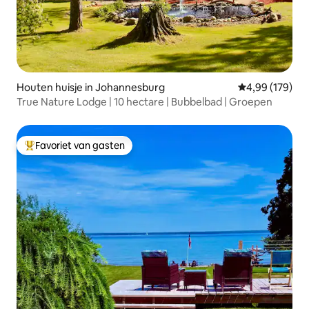
Houten huisje in Johannesburg
Gemiddelde beo
4,99 (179)
True Nature Lodge | 10 hectare | Bubbelbad | Groepen
Favoriet van gasten
Topfavoriet van gasten