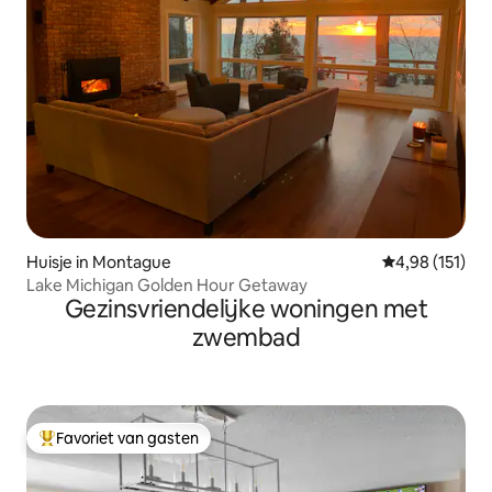
Huisje in Montague
Gemiddelde beo
4,98 (151)
Lake Michigan Golden Hour Getaway
Gezinsvriendelijke woningen met
zwembad
Favoriet van gasten
Topfavoriet van gasten