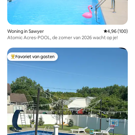
Woning in Sawyer
Gemiddelde beo
4,96 (100)
Atomic Acres-POOL, de zomer van 2026 wacht op je!
Favoriet van gasten
Topfavoriet van gasten