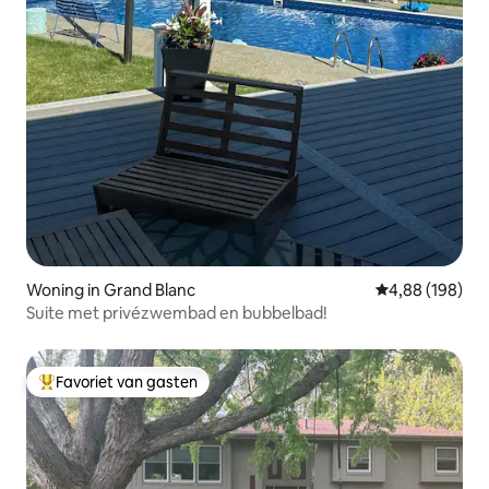
Woning in Grand Blanc
Gemiddelde beo
4,88 (198)
Suite met privézwembad en bubbelbad!
Favoriet van gasten
Topfavoriet van gasten