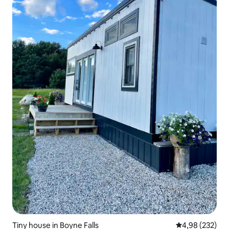
Tiny house in Boyne Falls
Gemiddelde beo
4,98 (232)