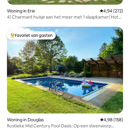
Woning in Erie
Gemiddelde beo
4,94 (272)
4) Charmant huisje aan het meer met 1 slaapkamer| Hot
tub| Zwembad
Favoriet van gasten
Topfavoriet van gasten
Woning in Douglas
Gemiddelde beo
4,98 (158)
Rustieke Mid Century Pool Oasis. Op een steenworp