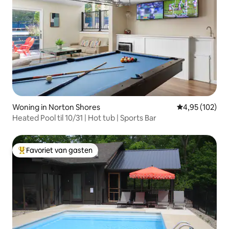
Woning in Norton Shores
Gemiddelde beo
4,95 (102)
Heated Pool til 10/31 | Hot tub | Sports Bar
Favoriet van gasten
Topfavoriet van gasten