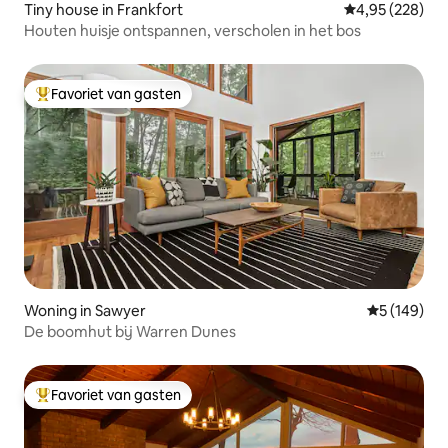
Tiny house in Frankfort
Gemiddelde beo
4,95 (228)
Houten huisje ontspannen, verscholen in het bos
Favoriet van gasten
Topfavoriet van gasten
Woning in Sawyer
Gemiddelde 
5 (149)
De boomhut bij Warren Dunes
Favoriet van gasten
Topfavoriet van gasten