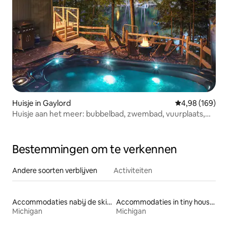
Huisje in Gaylord
Gemiddelde beo
4,98 (169)
Huisje aan het meer: bubbelbad, zwembad, vuurplaats,
kajaks
Bestemmingen om te verkennen
Andere soorten verblijven
Activiteiten
Accommodaties nabij de skipiste
Accommodaties in tiny houses
Michigan
Michigan