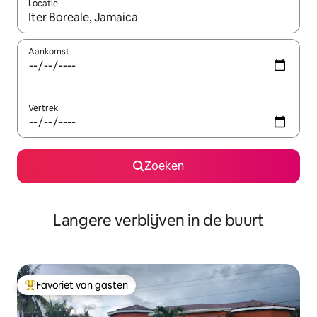
Locatie
Wanneer er resultaten beschikbaar zijn, maak je een keuze met 
Aankomst
Vertrek
Zoeken
Langere verblijven in de buurt
Favoriet van gasten
Topfavoriet van gasten