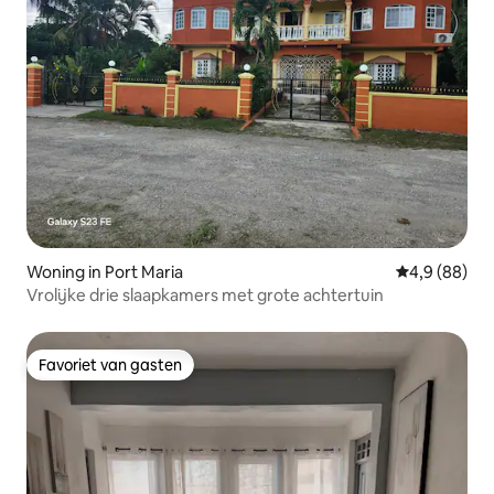
Woning in Port Maria
Gemiddelde b
4,9 (88)
Vrolijke drie slaapkamers met grote achtertuin
Favoriet van gasten
Favoriet van gasten