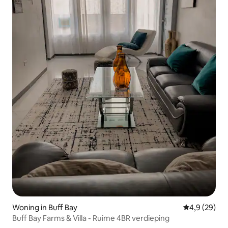
Woning in Buff Bay
Gemiddelde b
4,9 (29)
Buff Bay Farms & Villa - Ruime 4BR verdieping