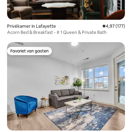
Privékamer in Lafayette
Gemiddelde beo
4,97 (177)
Acorn Bed & Breakfast - # 1 Queen & Private Bath
Favoriet van gasten
Favoriet van gasten