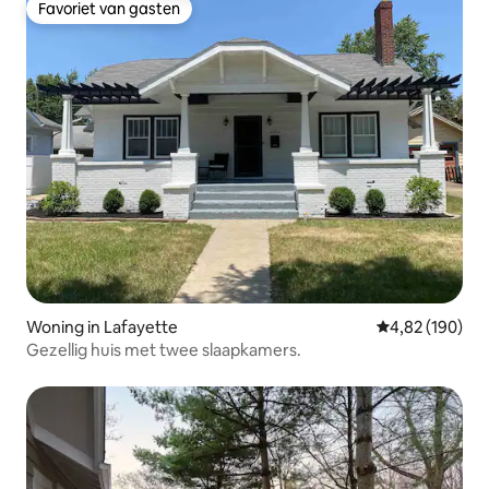
Favoriet van gasten
Favoriet van gasten
Woning in Lafayette
Gemiddelde beo
4,82 (190)
Gezellig huis met twee slaapkamers.