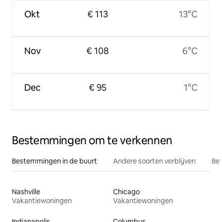
Okt
€ 113
13°C
Nov
€ 108
6°C
Dec
€ 95
1°C
Bestemmingen om te verkennen
Bestemmingen in de buurt
Andere soorten verblijven
Bes
Nashville
Chicago
Vakantiewoningen
Vakantiewoningen
Indianapolis
Columbus