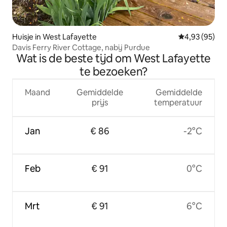
Huisje in West Lafayette
Gemiddelde be
4,93 (95)
Davis Ferry River Cottage, nabij Purdue
Wat is de beste tijd om West Lafayette
te bezoeken?
Maand
Gemiddelde
Gemiddelde
prijs
temperatuur
Jan
€ 86
-2°C
Feb
€ 91
0°C
Mrt
€ 91
6°C