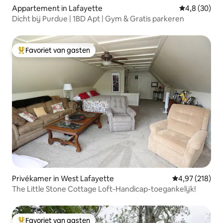
Appartement in Lafayette
Gemiddelde b
4,8 (30)
Dicht bij Purdue | 1BD Apt | Gym & Gratis parkeren
Favoriet van gasten
Topfavoriet van gasten
Privékamer in West Lafayette
Gemiddelde beo
4,97 (218)
The Little Stone Cottage Loft-Handicap-toegankelijk!
Favoriet van gasten