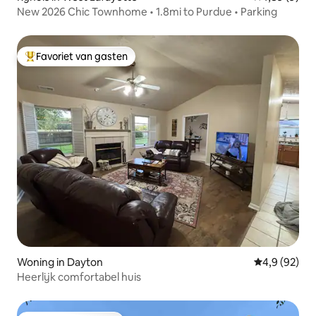
New 2026 Chic Townhome • 1.8mi to Purdue • Parking
Favoriet van gasten
Topfavoriet van gasten
Woning in Dayton
Gemiddelde b
4,9 (92)
Heerlijk comfortabel huis