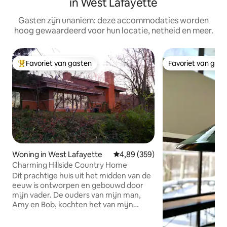
in West Lafayette
Gasten zijn unaniem: deze accommodaties worden
hoog gewaardeerd voor hun locatie, netheid en meer.
Favoriet van gasten
Favoriet van gas
Topfavoriet van gasten
Favoriet van gas
Woning in West Lafayette
Gemiddelde beoordeling van 4,8
4,89 (359)
Charming Hillside Country Home
Dit prachtige huis uit het midden van de
eeuw is ontworpen en gebouwd door
mijn vader. De ouders van mijn man,
Amy en Bob, kochten het van mijn
ouders en hebben het gerenoveerd.
Het is gevuld met licht, boeken en