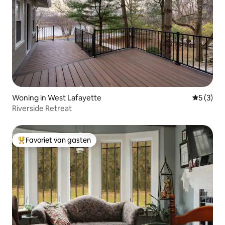
Woning in West Lafayette
Gemiddeld
5 (3)
Riverside Retreat
Favoriet van gasten
Topfavoriet van gasten