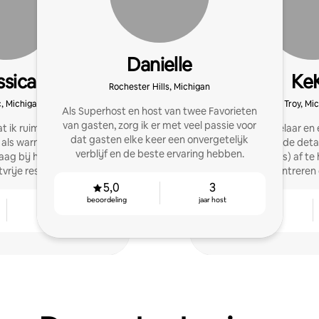
Danielle
ssica
Ke
Rochester Hills, Michigan
c, Michigan
Troy, Mi
Als Superhost en host van twee Favorieten
van gasten, zorg ik er met veel passie voor
at ik ruimtes creëer die
Ik ben een makelaar en 
dat gasten elke keer een onvergetelijk
ls warm en gezellig. Ik
Ik ben er om de detai
verblijf en de beste ervaring hebben.
aag bij het bereiken van
aannemers, ops) af te 
vrije resultaten.
kunt concentreren o
5,0
3
beoordeling
jaar host
3
4,81
jaar host
beoordeling