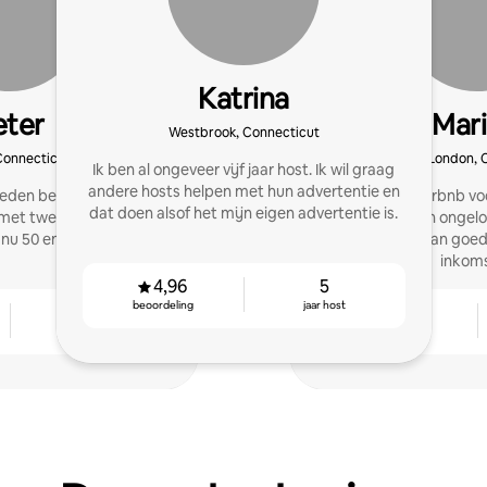
Katrina
eter
Mari
Westbrook, Connecticut
Connecticut
New London, 
Ik ben al ongeveer vijf jaar host. Ik wil graag
andere hosts helpen met hun advertentie en
geleden begonnen met
Verhuren op Airbnb vo
dat doen alsof het mijn eigen advertentie is.
met twee advertenties.
jaar was het een ongeloo
nu 50 en groeien.
andere hosts aan goed
inkom
4,96
5
beoordeling
jaar host
4
4,85
jaar host
beoordeling