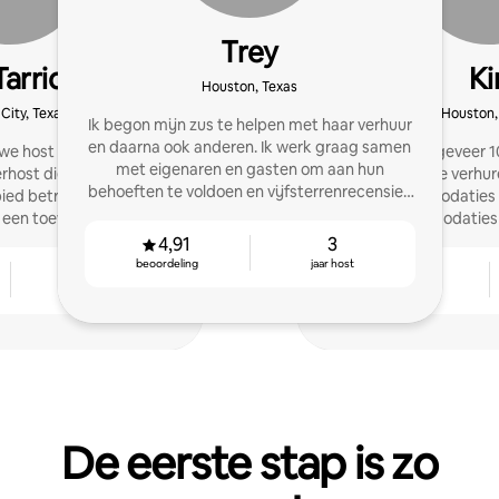
Trey
arrio
Ki
Houston, Texas
City, Texas
Houston,
Ik begon mijn zus te helpen met haar verhuur
en daarna ook anderen. Ik werk graag samen
uwe host bent of een
Ik begon ongeveer 1
met eigenaren en gasten om aan hun
host die op zoek is naar
logeerkamer te verhure
behoeften te voldoen en vijfsterrenrecensies
bied betrouwbaarheid,
accommodaties 
te verdienen.
n een toewijding aan
accommodaties 
ren-service.
4,91
3
beoordeling
jaar host
5
4,73
jaar host
beoordeling
De eerste stap is zo