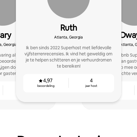
Ruth
ary
Dwa
Atlanta, Georgia
a, Georgia
Atlanta, 
Ik ben sinds 2022 Superhost met liefdevolle
vijfsterrenrecensies. Ik vind het geweldig om
aring als host help ik
Als ervaren Airbnb Su
je te helpen schitteren en je verhuurdromen
oordelingen van 4,9 of
unieke mix van gastv
te bereiken!
ijgen door middel van
vakmanschap mee o
or gasten en slimme
ervaringsgerichte ver
fsvoering
4,97
4
beoordeling
jaar host
2
4,93
jaar host
beoordeling