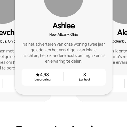
Ashlee
hevchenko
Al
New Albany, Ohio
bus, Ohio
Columbus
Na het adverteren van onze woning twee jaar
geleden en het verkrijgen van lokale
nen met verhuren en heb
Mijn vrouw en ik on
inzichten, help ik andere hosts om mijn kennis
eel geleerd. Ik help graag
samen onze Airbnb's m
en ervaring te delen!
ies om hun volledige
een unieke ervar
 te bereiken.
4,98
3
beoordeling
jaar host
4
4,89
jaar host
beoordeling