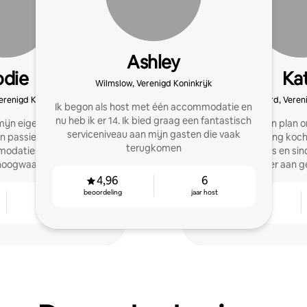
Ashley
odie
Ka
Wilmslow, Verenigd Koninkrijk
erenigd Koninkrijk
Hartford, Vereni
Ik begon als host met één accommodatie en
nu heb ik er 14. Ik bied graag een fantastisch
mijn eigen woning en het
Ik was nooit van plan 
serviceniveau aan mijn gasten die vaak
 passie voor Airbnb,
toen ik een woning koch
terugkomen
modaties, met de focus
greep ik de kans en sin
hoogwaardige, attente
meer aan ge
rvice.
4,96
6
beoordeling
jaar host
4
4,96
jaar host
beoordeling